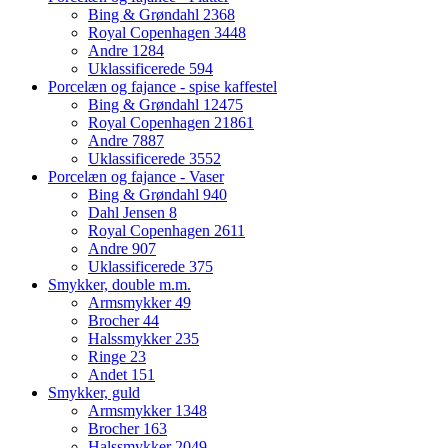
Bing & Grøndahl
2368
Royal Copenhagen
3448
Andre
1284
Uklassificerede
594
Porcelæn og fajance - spise kaffestel
Bing & Grøndahl
12475
Royal Copenhagen
21861
Andre
7887
Uklassificerede
3552
Porcelæn og fajance - Vaser
Bing & Grøndahl
940
Dahl Jensen
8
Royal Copenhagen
2611
Andre
907
Uklassificerede
375
Smykker, double m.m.
Armsmykker
49
Brocher
44
Halssmykker
235
Ringe
23
Andet
151
Smykker, guld
Armsmykker
1348
Brocher
163
Halssmykker
2049