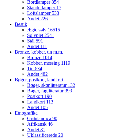
Bordlamper
854
Standerlamper
17
Loftslamper
533
Andet
226
Bestik
Ægte sølv
16515
Sølvplet
2541
Stål
591
Andet
111
Bronze, kobber, tin m.m.
Bronze
1014
Kobber, messing
1119
Tin
634
Andet
482
Bøger, postkort, landkort
Bøger, skønlitteratur
132
Bøger, faglitteratur
393
Postkort
190
Landkort
113
Andet
105
Etnografika
Grønlandica
90
Afrikansk
46
Andet
81
Uklassificerede
20