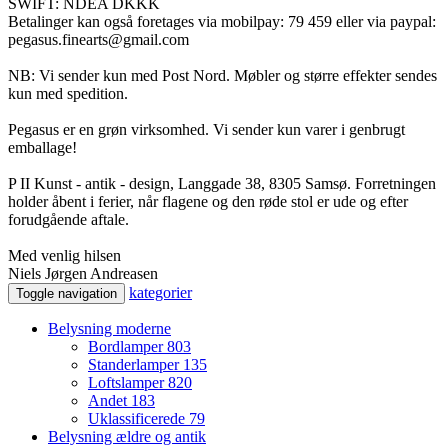
SWIFT: NDEA DKKK
Betalinger kan også foretages via mobilpay: 79 459 eller via paypal:
pegasus.finearts@gmail.com
NB: Vi sender kun med Post Nord. Møbler og større effekter sendes
kun med spedition.
Pegasus er en grøn virksomhed. Vi sender kun varer i genbrugt
emballage!
P II Kunst - antik - design, Langgade 38, 8305 Samsø. Forretningen
holder åbent i ferier, når flagene og den røde stol er ude og efter
forudgående aftale.
Med venlig hilsen
Niels Jørgen Andreasen
kategorier
Toggle navigation
Belysning moderne
Bordlamper
803
Standerlamper
135
Loftslamper
820
Andet
183
Uklassificerede
79
Belysning ældre og antik