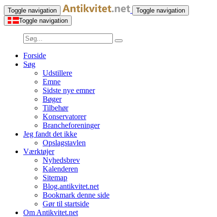
Toggle navigation
Toggle navigation
Toggle navigation
Forside
Søg
Udstillere
Emne
Sidste nye emner
Bøger
Tilbehør
Konservatorer
Brancheforeninger
Jeg fandt det ikke
Opslagstavlen
Værktøjer
Nyhedsbrev
Kalenderen
Sitemap
Blog.antikvitet.net
Bookmark denne side
Gør til startside
Om Antikvitet.net