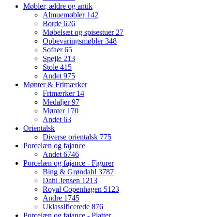
Møbler, ældre og antik
Almuemøbler
142
Borde
626
Møbelsæt og spisestuer
27
Opbevaringsmøbler
348
Sofaer
65
Spejle
213
Stole
415
Andet
975
Mønter & Frimærker
Frimærker
14
Medaljer
97
Mønter
170
Andet
63
Orientalsk
Diverse orientalsk
775
Porcelæn og fajance
Andet
6746
Porcelæn og fajance - Figurer
Bing & Grøndahl
3787
Dahl Jensen
1213
Royal Copenhagen
5123
Andre
1745
Uklassificerede
876
Porcelæn og fajance - Platter