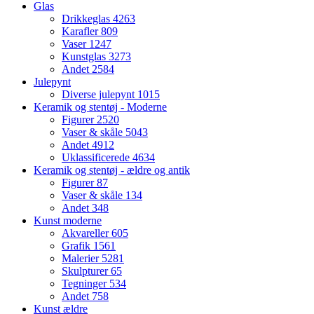
Glas
Drikkeglas
4263
Karafler
809
Vaser
1247
Kunstglas
3273
Andet
2584
Julepynt
Diverse julepynt
1015
Keramik og stentøj - Moderne
Figurer
2520
Vaser & skåle
5043
Andet
4912
Uklassificerede
4634
Keramik og stentøj - ældre og antik
Figurer
87
Vaser & skåle
134
Andet
348
Kunst moderne
Akvareller
605
Grafik
1561
Malerier
5281
Skulpturer
65
Tegninger
534
Andet
758
Kunst ældre