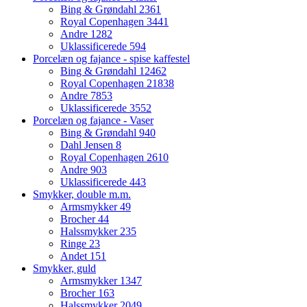
Bing & Grøndahl
2361
Royal Copenhagen
3441
Andre
1282
Uklassificerede
594
Porcelæn og fajance - spise kaffestel
Bing & Grøndahl
12462
Royal Copenhagen
21838
Andre
7853
Uklassificerede
3552
Porcelæn og fajance - Vaser
Bing & Grøndahl
940
Dahl Jensen
8
Royal Copenhagen
2610
Andre
903
Uklassificerede
443
Smykker, double m.m.
Armsmykker
49
Brocher
44
Halssmykker
235
Ringe
23
Andet
151
Smykker, guld
Armsmykker
1347
Brocher
163
Halssmykker
2049