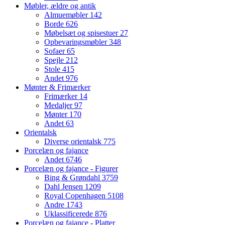
Møbler, ældre og antik
Almuemøbler
142
Borde
626
Møbelsæt og spisestuer
27
Opbevaringsmøbler
348
Sofaer
65
Spejle
212
Stole
415
Andet
976
Mønter & Frimærker
Frimærker
14
Medaljer
97
Mønter
170
Andet
63
Orientalsk
Diverse orientalsk
775
Porcelæn og fajance
Andet
6746
Porcelæn og fajance - Figurer
Bing & Grøndahl
3759
Dahl Jensen
1209
Royal Copenhagen
5108
Andre
1743
Uklassificerede
876
Porcelæn og fajance - Platter