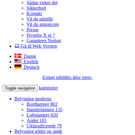
Sådan virker det
Sikkerhed
Kontakt
Vil du udstille
Vil du annoncere
Presse
Hvorfor X er ?
Garanteret Nedsat
Gå til Web Version
Dansk
English
Deutsch
Emnet udstilles ikke mere.
kategorier
Toggle navigation
Belysning moderne
Bordlamper
802
Standerlamper
135
Loftslamper
820
Andet
181
Uklassificerede
79
Belysning ældre og antik