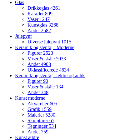
Glas
Drikkeglas
4261
Karafler
809
Vaser
1247
Kunstglas
3268
Andet
2582
Julepynt
Diverse julepynt
1015
Keramik og stentøj - Moderne
Figurer
2523
Vaser & skåle
5033
Andet
4908
Uklassificerede
4634
Keramik og stentøj - ældre og antik
Figurer
90
Vaser & skåle
134
Andet
348
Kunst moderne
Akvareller
605
Grafik
1559
Malerier
5280
Skulpturer
65
Tegninger
534
Andet
759
Kunst ældre