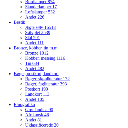
Bordlamper
854
Standerlamper
17
Loftslamper
532
Andet
226
Bestik
Ægte sølv
16518
Sølvplet
2539
Stål
591
Andet
111
Bronze, kobber, tin m.m.
Bronze
1012
Kobber, messing
1116
Tin
634
Andet
482
Bøger, postkort, landkort
Bøger, skønlitteratur
132
Bøger, faglitteratur
393
Postkort
190
Landkort
113
Andet
105
Etnografika
Grønlandica
90
Afrikansk
46
Andet
81
Uklassificerede
20