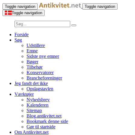
Toggle navigation
Toggle navigation
Toggle navigation
Forside
Søg
Udstillere
Emne
Sidste nye emner
Bøger
Tilbehør
Konservatorer
Brancheforeninger
Jeg fandt det ikke
Opslagstavlen
Værktøjer
Nyhedsbrev
Kalenderen
Sitemap
Blog.antikvitet.net
Bookmark denne side
Gør til startside
Om Antikvitet.net