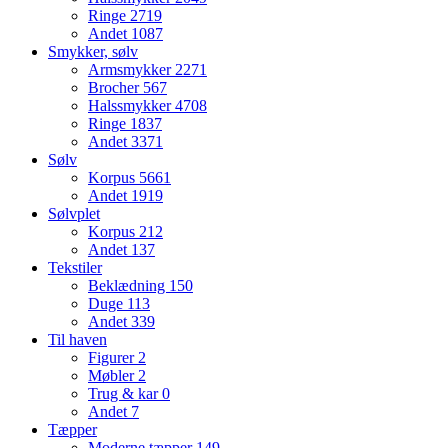
Ringe
2719
Andet
1087
Smykker, sølv
Armsmykker
2271
Brocher
567
Halssmykker
4708
Ringe
1837
Andet
3371
Sølv
Korpus
5661
Andet
1919
Sølvplet
Korpus
212
Andet
137
Tekstiler
Beklædning
150
Duge
113
Andet
339
Til haven
Figurer
2
Møbler
2
Trug & kar
0
Andet
7
Tæpper
Moderne tæpper
149