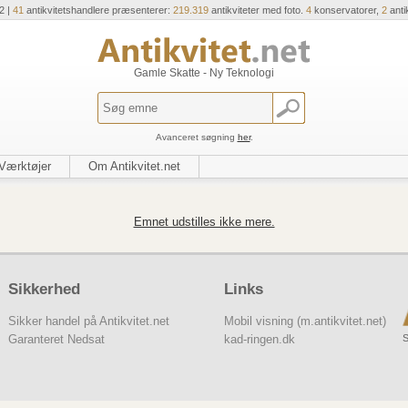
2 |
41
antikvitetshandlere præsenterer:
219.319
antikviteter med foto.
4
konservatorer,
2
anti
Gamle Skatte - Ny Teknologi
Avanceret søgning
her
.
Værktøjer
Om Antikvitet.net
Emnet udstilles ikke mere.
Sikkerhed
Links
Sikker handel på Antikvitet.net
Mobil visning (m.antikvitet.net)
S
Garanteret Nedsat
kad-ringen.dk