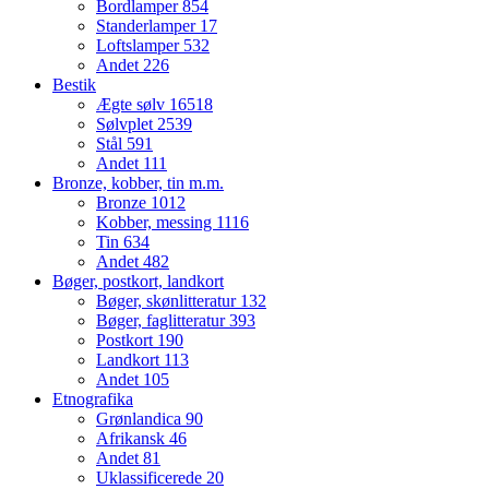
Bordlamper
854
Standerlamper
17
Loftslamper
532
Andet
226
Bestik
Ægte sølv
16518
Sølvplet
2539
Stål
591
Andet
111
Bronze, kobber, tin m.m.
Bronze
1012
Kobber, messing
1116
Tin
634
Andet
482
Bøger, postkort, landkort
Bøger, skønlitteratur
132
Bøger, faglitteratur
393
Postkort
190
Landkort
113
Andet
105
Etnografika
Grønlandica
90
Afrikansk
46
Andet
81
Uklassificerede
20