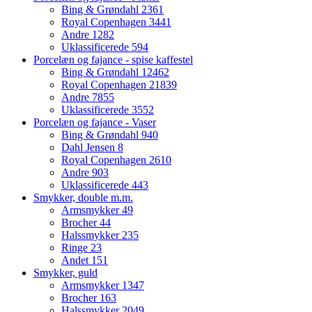
Bing & Grøndahl
2361
Royal Copenhagen
3441
Andre
1282
Uklassificerede
594
Porcelæn og fajance - spise kaffestel
Bing & Grøndahl
12462
Royal Copenhagen
21839
Andre
7855
Uklassificerede
3552
Porcelæn og fajance - Vaser
Bing & Grøndahl
940
Dahl Jensen
8
Royal Copenhagen
2610
Andre
903
Uklassificerede
443
Smykker, double m.m.
Armsmykker
49
Brocher
44
Halssmykker
235
Ringe
23
Andet
151
Smykker, guld
Armsmykker
1347
Brocher
163
Halssmykker
2049