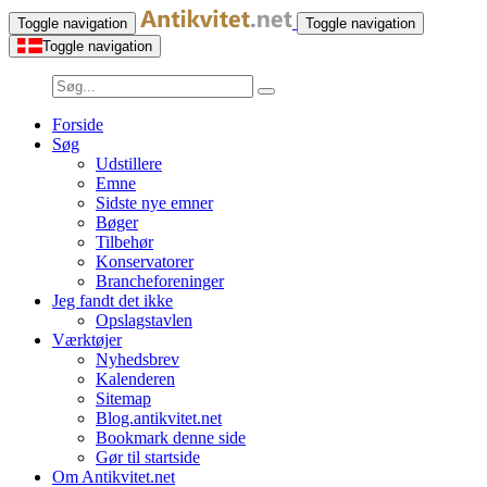
Toggle navigation
Toggle navigation
Toggle navigation
Forside
Søg
Udstillere
Emne
Sidste nye emner
Bøger
Tilbehør
Konservatorer
Brancheforeninger
Jeg fandt det ikke
Opslagstavlen
Værktøjer
Nyhedsbrev
Kalenderen
Sitemap
Blog.antikvitet.net
Bookmark denne side
Gør til startside
Om Antikvitet.net