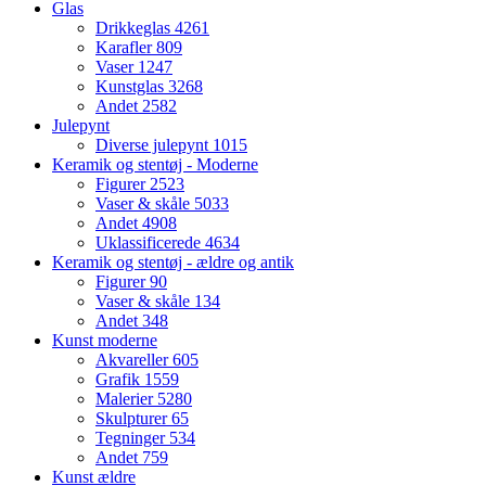
Glas
Drikkeglas
4261
Karafler
809
Vaser
1247
Kunstglas
3268
Andet
2582
Julepynt
Diverse julepynt
1015
Keramik og stentøj - Moderne
Figurer
2523
Vaser & skåle
5033
Andet
4908
Uklassificerede
4634
Keramik og stentøj - ældre og antik
Figurer
90
Vaser & skåle
134
Andet
348
Kunst moderne
Akvareller
605
Grafik
1559
Malerier
5280
Skulpturer
65
Tegninger
534
Andet
759
Kunst ældre