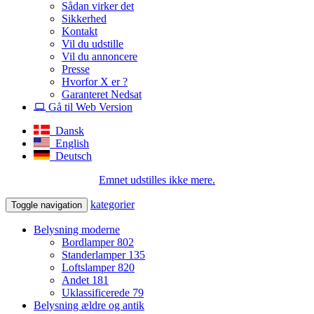
Sådan virker det
Sikkerhed
Kontakt
Vil du udstille
Vil du annoncere
Presse
Hvorfor X er ?
Garanteret Nedsat
Gå til Web Version
Dansk
English
Deutsch
Emnet udstilles ikke mere.
kategorier
Toggle navigation
Belysning moderne
Bordlamper
802
Standerlamper
135
Loftslamper
820
Andet
181
Uklassificerede
79
Belysning ældre og antik