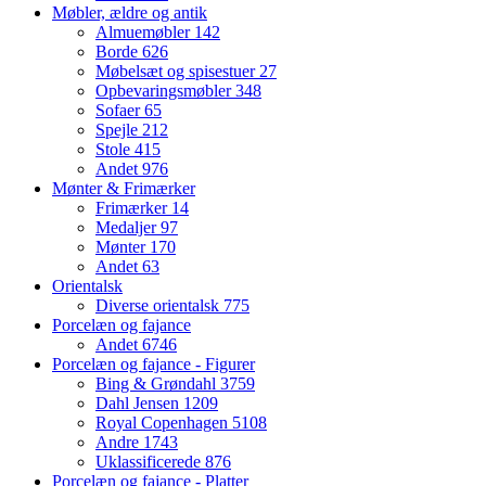
Møbler, ældre og antik
Almuemøbler
142
Borde
626
Møbelsæt og spisestuer
27
Opbevaringsmøbler
348
Sofaer
65
Spejle
212
Stole
415
Andet
976
Mønter & Frimærker
Frimærker
14
Medaljer
97
Mønter
170
Andet
63
Orientalsk
Diverse orientalsk
775
Porcelæn og fajance
Andet
6746
Porcelæn og fajance - Figurer
Bing & Grøndahl
3759
Dahl Jensen
1209
Royal Copenhagen
5108
Andre
1743
Uklassificerede
876
Porcelæn og fajance - Platter