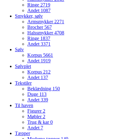
Ringe
2719
Andet
1087
Smykker, sølv
Armsmykker
2271
Brocher
567
Halssmykker
4708
Ringe
1837
Andet
3371
Sølv
Korpus
5661
Andet
1919
Sølvplet
Korpus
212
Andet
137
Tekstiler
Beklædning
150
Duge
113
Andet
339
Til haven
Figurer
2
Møbler
2
Trug & kar
0
Andet
7
Tæpper
Moderne tæpper
149