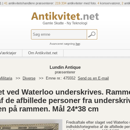
1 |
41
antikvitetshandlere præsenterer:
219.334
antikviteter med foto.
4
konservatorer,
2
anti
Gamle Skatte - Ny Teknologi
Avanceret søgning
her
.
Værktøjer
Om Antikvitet.net
Lundin Antique
præsenterer
ilitaria
>>
Diverse
>>
Emne nr.: 475552
Send os en E-mail
get ved Waterloo underskrives. Ramme
 de afbillede personer fra underskriv
en på rammen. Mål 24*38 cm
Fredsaftale efter slaget ved Waterloo
indholdsfortegnelse af de afbillede pe