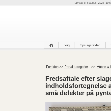
Lørdag d. 8 august 2026 10:5
Søg
Opslagstavlen
Forsiden
>>
Portal kategorier
>>
Våben & M
Fredsaftale efter sla
indholdsfortegnelse af
små defekter på pynt