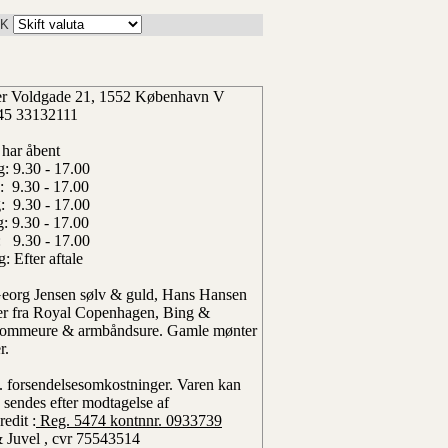
K
ter Voldgade 21, 1552 København V
45 33132111
 har åbent
: 9.30 - 17.00
: 9.30 - 17.00
: 9.30 - 17.00
: 9.30 - 17.00
: 9.30 - 17.00
: Efter aftale
 Georg Jensen sølv & guld, Hans Hansen
rer fra Royal Copenhagen, Bing &
dlommeure & armbåndsure. Gamle mønter
r.
l. forsendelsesomkostninger.
Varen kan
 sendes efter modtagelse af
edit :
Reg. 5474 kontnnr. 0933739
& Juvel , cvr 75543514