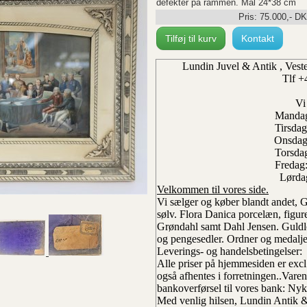
defekter på rammen. Mål 24*38 cm
Pris:
75.000
,-
DK
Tilføj til kurv
Kontakt
Lundin Juvel & Antik , Ves
Tlf +
Vi
Mandag
Tirsdag
Onsdag
Torsdag
Fredag
Lørdag
Velkommen til vores side.
Vi sælger og køber blandt andet,
sølv. Flora Danica porcelæn, figu
Grøndahl samt Dahl Jensen. Gul
og pengesedler. Ordner og medalje
Leverings- og handelsbetingelser:
Alle priser på hjemmesiden er exc
også afhentes i forretningen..
Varen
bankoverførsel til vores bank: Nykr
Med venlig hilsen, Lundin Antik 