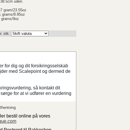
 38.5cm uden.
67 gram/23.55oz
1 grams/8.85oz
5 grams/9oz
r. stk.
 for dig og dit forsikringsselskab
ejder med Scalepoint og dermed de
kringsvurdering, så kontakt dit
sørge for at vi udfører en vurdering
fhentning
ler bestil online på vores
que.com
ed Postnord til Pakkeshop.