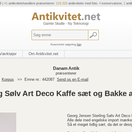
5 |
41
antikvitetshandlere præsenterer:
219.320
antikviteter med foto.
4
konservatorer,
2
anti
Gamle Skatte - Ny Teknologi
Avanceret søgning
her
.
Værktøjer
Om Antikvitet.net
Danam Antik
præsenterer
>
Korpus
>>
Emne nr.: 442087
Send os en E-mail
g Sølv Art Deco Kaffe sæt og Bakke
Georg Jensen Sterling Sølv Art Deco
Alle dele med engelske import mærke
Så et meget tidlig sæt, da det er desi