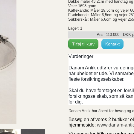
Bakke måler 43,2cm med håndtag og
Vejer 1693 gram.
Kaffekande: Måler 19,5cm og vejer 6
Flødekande: Måler 6,5cm og vejer 25
Sukkerskål: Måler 6,6cm og vejer 25
Lager: 1
Pris:
110.000
,-
DKK
p
Tilføj til kurv
Kontakt
Vurderinger
Danam Antik udfører vurderinger
når uheldet er ude. Vi samarb
fleste forsikringsselskaber.
Skal du have foretaget en forsi
forsikringsselskab, som så kan 
for dig.
Danam Antik har åbent for besøg og a
Besøg en af vores 2 butikker el
hjemmeside:
www.danam-anti
Vi sender for 50kr per ordre m