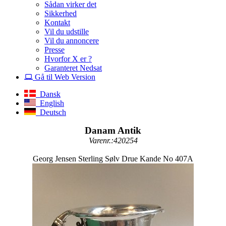
Sådan virker det
Sikkerhed
Kontakt
Vil du udstille
Vil du annoncere
Presse
Hvorfor X er ?
Garanteret Nedsat
Gå til Web Version
Dansk
English
Deutsch
Danam Antik
Varenr.:420254
Georg Jensen Sterling Sølv Drue Kande No 407A