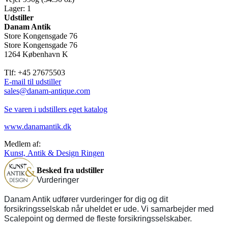
Lager: 1
Udstiller
Danam Antik
Store Kongensgade 76
Store Kongensgade 76
1264 København K
Tlf: +45 27675503
E-mail til udstiller
sales@danam-antique.com
Se varen i udstillers eget katalog
www.danamantik.dk
Medlem af:
Kunst, Antik & Design Ringen
Besked fra udstiller
Vurderinger
Danam Antik udfører vurderinger for dig og dit
forsikringsselskab når uheldet er ude. Vi samarbejder med
Scalepoint og dermed de fleste forsikringsselskaber.