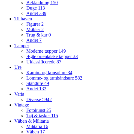
Beklædning
150
Duge
113
Andet
339
Til haven
Figurer
2
Møbler
2
Trug & kar
0
Andet
7
Tæpper
Moderne tæpper
149
Ægte orientalske tæpper
33
Uklassificerede
87
Ure
Kamin- og konsolure
34
Lomme- og armbåndsure
582
Standure
49
Andet
132
Varia
Diverse
5942
Vintage
Fotokunst
25
Tøj & tasker
115
Våben & Militaria
Militaria
16
Våben
17