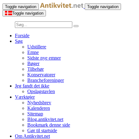
Toggle navigation
Toggle navigation
Toggle navigation
Forside
Søg
Udstillere
Emne
Sidste nye emner
Bøger
Tilbehør
Konservatorer
Brancheforeninger
Jeg fandt det ikke
Opslagstavlen
Værktøjer
Nyhedsbrev
Kalenderen
Sitemap
Blog.antikvitet.net
Bookmark denne side
Gør til startside
Om Antikvitet.net