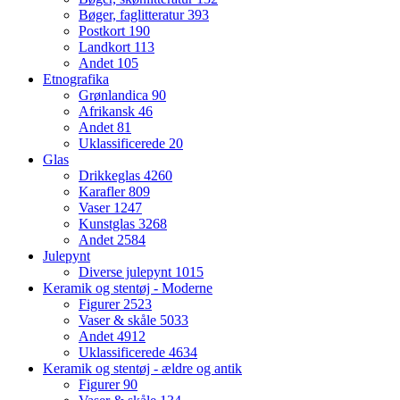
Bøger, faglitteratur
393
Postkort
190
Landkort
113
Andet
105
Etnografika
Grønlandica
90
Afrikansk
46
Andet
81
Uklassificerede
20
Glas
Drikkeglas
4260
Karafler
809
Vaser
1247
Kunstglas
3268
Andet
2584
Julepynt
Diverse julepynt
1015
Keramik og stentøj - Moderne
Figurer
2523
Vaser & skåle
5033
Andet
4912
Uklassificerede
4634
Keramik og stentøj - ældre og antik
Figurer
90