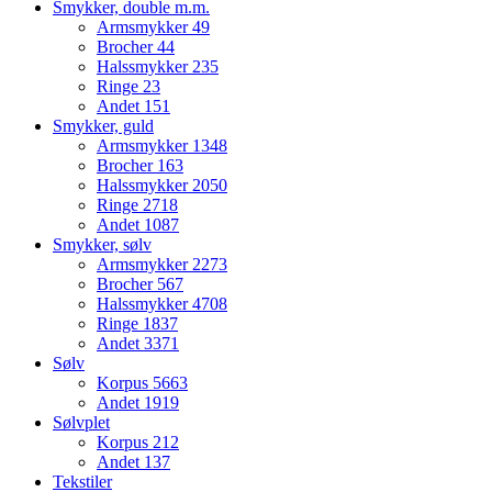
Smykker, double m.m.
Armsmykker
49
Brocher
44
Halssmykker
235
Ringe
23
Andet
151
Smykker, guld
Armsmykker
1348
Brocher
163
Halssmykker
2050
Ringe
2718
Andet
1087
Smykker, sølv
Armsmykker
2273
Brocher
567
Halssmykker
4708
Ringe
1837
Andet
3371
Sølv
Korpus
5663
Andet
1919
Sølvplet
Korpus
212
Andet
137
Tekstiler