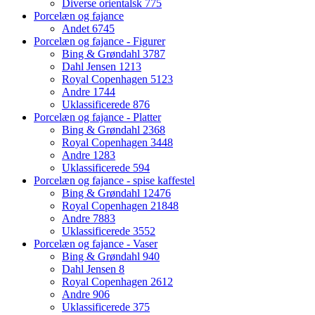
Diverse orientalsk
775
Porcelæn og fajance
Andet
6745
Porcelæn og fajance - Figurer
Bing & Grøndahl
3787
Dahl Jensen
1213
Royal Copenhagen
5123
Andre
1744
Uklassificerede
876
Porcelæn og fajance - Platter
Bing & Grøndahl
2368
Royal Copenhagen
3448
Andre
1283
Uklassificerede
594
Porcelæn og fajance - spise kaffestel
Bing & Grøndahl
12476
Royal Copenhagen
21848
Andre
7883
Uklassificerede
3552
Porcelæn og fajance - Vaser
Bing & Grøndahl
940
Dahl Jensen
8
Royal Copenhagen
2612
Andre
906
Uklassificerede
375