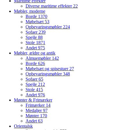
Maritime effekter
Diverse maritime effekter
22
Møbler, moderne
Borde
1370
Møbelsæt
53
Opbevaringsmøbler
224
Sofaer
239
Spejle
88
Stole
1871
Andet
975
Møbler, ældre og antik
Almuemøbler
142
Borde
626
Møbelsæt og spisestuer
27
Opbevaringsmøbler
348
Sofaer
65
Spejle
212
Stole
415
Andet
976
Mønter & Frimærker
Frimærker
14
Medaljer
97
Mønter
170
Andet
63
Orientalsk