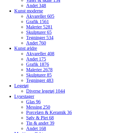
Vaser & skåle
134
Andet
348
Kunst moderne
Akvareller
605
Grafik
1561
Malerier
5281
Skulpturer
65
Tegninger
534
Andet
760
Kunst ældre
Akvareller
408
Andet
175
Grafik
1876
Malerier
2678
Skulpturer
85
Tegninger
483
Legetøj
Diverse legetøj
1044
Lysestager
Glas
96
Messing
250
Porcelæn & Keramik
36
Sølv & Plet
68
Tin & andet
39
Andet
168