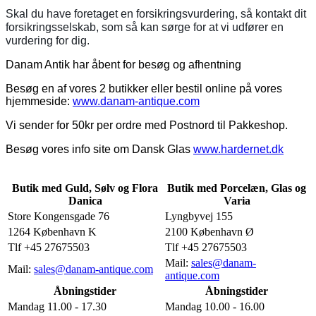
Skal du have foretaget en forsikringsvurdering, så kontakt dit
forsikringsselskab, som så kan sørge for at vi udfører en
vurdering for dig.
Danam Antik har åbent for besøg og afhentning
Besøg en af vores 2 butikker eller bestil online på vores
hjemmeside:
www.danam-antique.com
Vi sender for 50kr per ordre med Postnord til Pakkeshop.
Besøg vores info site om Dansk Glas
www.hardernet.dk
Butik med Guld, Sølv og Flora
Butik med Porcelæn, Glas og
Danica
Varia
Store Kongensgade 76
Lyngbyvej 155
1264 København K
2100 København Ø
Tlf +45 27675503
Tlf +45 27675503
Mail:
sales@danam-
Mail:
sales@danam-antique.com
antique.com
Åbningstider
Åbningstider
Mandag 11.00 - 17.30
Mandag 10.00 - 16.00