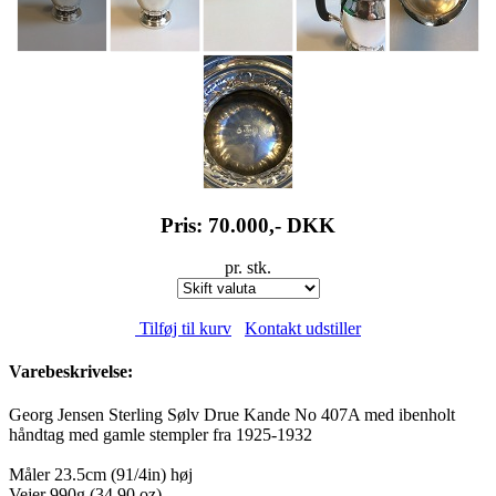
Pris: 70.000,-
DKK
pr. stk.
Tilføj til kurv
Kontakt udstiller
Varebeskrivelse:
Georg Jensen Sterling Sølv Drue Kande No 407A med ibenholt
håndtag med gamle stempler fra 1925-1932
Måler 23.5cm (91/4in) høj
Vejer 990g (34.90 oz)