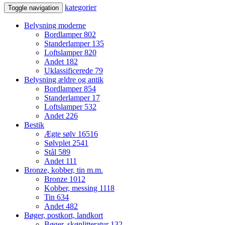
kategorier
Toggle navigation
Belysning moderne
Bordlamper
802
Standerlamper
135
Loftslamper
820
Andet
182
Uklassificerede
79
Belysning ældre og antik
Bordlamper
854
Standerlamper
17
Loftslamper
532
Andet
226
Bestik
Ægte sølv
16516
Sølvplet
2541
Stål
589
Andet
111
Bronze, kobber, tin m.m.
Bronze
1012
Kobber, messing
1118
Tin
634
Andet
482
Bøger, postkort, landkort
Bøger, skønlitteratur
132