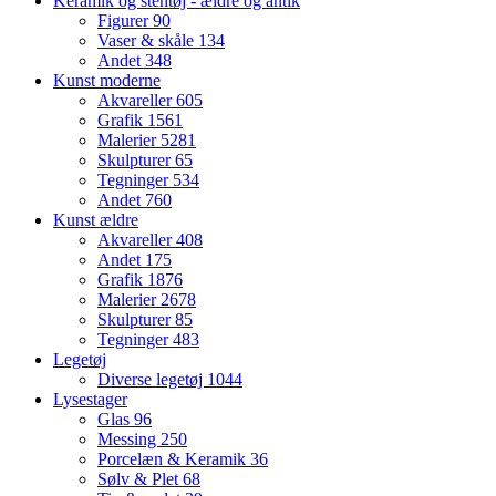
Keramik og stentøj - ældre og antik
Figurer
90
Vaser & skåle
134
Andet
348
Kunst moderne
Akvareller
605
Grafik
1561
Malerier
5281
Skulpturer
65
Tegninger
534
Andet
760
Kunst ældre
Akvareller
408
Andet
175
Grafik
1876
Malerier
2678
Skulpturer
85
Tegninger
483
Legetøj
Diverse legetøj
1044
Lysestager
Glas
96
Messing
250
Porcelæn & Keramik
36
Sølv & Plet
68