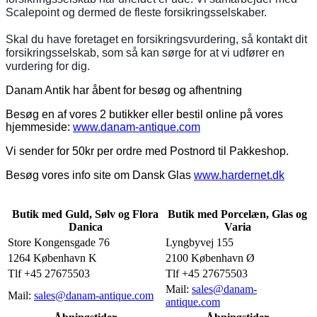
Scalepoint og dermed de fleste forsikringsselskaber.
Skal du have foretaget en forsikringsvurdering, så kontakt dit
forsikringsselskab, som så kan sørge for at vi udfører en
vurdering for dig.
Danam Antik har åbent for besøg og afhentning
Besøg en af vores 2 butikker eller bestil online på vores
hjemmeside:
www.danam-antique.com
Vi sender for 50kr per ordre med Postnord til Pakkeshop.
Besøg vores info site om Dansk Glas
www.hardernet.dk
Butik med Guld, Sølv og Flora
Butik med Porcelæn, Glas og
Danica
Varia
Store Kongensgade 76
Lyngbyvej 155
1264 København K
2100 København Ø
Tlf +45 27675503
Tlf +45 27675503
Mail:
sales@danam-
Mail:
sales@danam-antique.com
antique.com