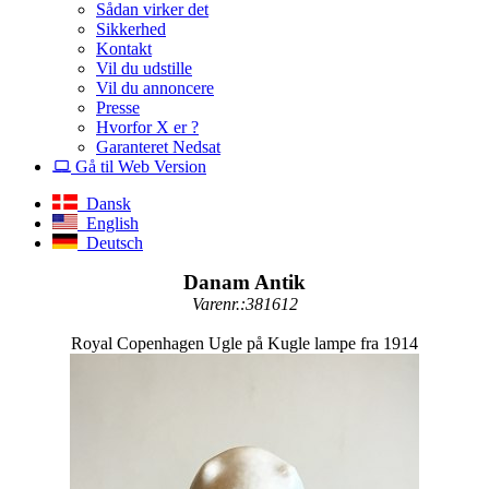
Sådan virker det
Sikkerhed
Kontakt
Vil du udstille
Vil du annoncere
Presse
Hvorfor X er ?
Garanteret Nedsat
Gå til Web Version
Dansk
English
Deutsch
Danam Antik
Varenr.:381612
Royal Copenhagen Ugle på Kugle lampe fra 1914