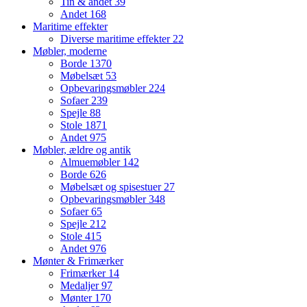
Tin & andet
39
Andet
168
Maritime effekter
Diverse maritime effekter
22
Møbler, moderne
Borde
1370
Møbelsæt
53
Opbevaringsmøbler
224
Sofaer
239
Spejle
88
Stole
1871
Andet
975
Møbler, ældre og antik
Almuemøbler
142
Borde
626
Møbelsæt og spisestuer
27
Opbevaringsmøbler
348
Sofaer
65
Spejle
212
Stole
415
Andet
976
Mønter & Frimærker
Frimærker
14
Medaljer
97
Mønter
170