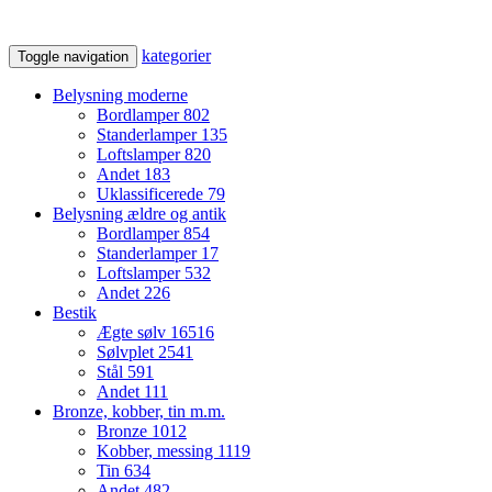
kategorier
Toggle navigation
Belysning moderne
Bordlamper
802
Standerlamper
135
Loftslamper
820
Andet
183
Uklassificerede
79
Belysning ældre og antik
Bordlamper
854
Standerlamper
17
Loftslamper
532
Andet
226
Bestik
Ægte sølv
16516
Sølvplet
2541
Stål
591
Andet
111
Bronze, kobber, tin m.m.
Bronze
1012
Kobber, messing
1119
Tin
634
Andet
482