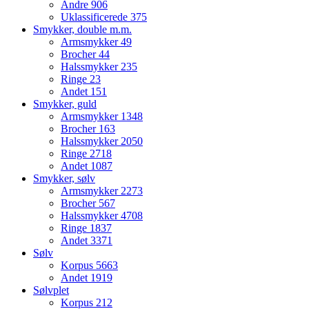
Andre
906
Uklassificerede
375
Smykker, double m.m.
Armsmykker
49
Brocher
44
Halssmykker
235
Ringe
23
Andet
151
Smykker, guld
Armsmykker
1348
Brocher
163
Halssmykker
2050
Ringe
2718
Andet
1087
Smykker, sølv
Armsmykker
2273
Brocher
567
Halssmykker
4708
Ringe
1837
Andet
3371
Sølv
Korpus
5663
Andet
1919
Sølvplet
Korpus
212