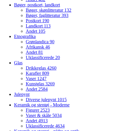
Bøger, postkort, landkort
Bøger, skønlitteratur
132
Bøger, faglitteratur
393
Postkort
190
Landkort
113
Andet
105
Etnografika
Grønlandica
90
Afrikansk
46
Andet
81
Uklassificerede
20
Glas
Drikkeglas
4260
Karafler
809
Vaser
1247
Kunstglas
3269
Andet
2584
Julepynt
Diverse julepynt
1015
Keramik og stentøj - Moderne
Figurer
2523
Vaser & skåle
5034
Andet
4913
Uklassificerede
4634