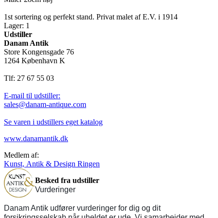
1st sortering og perfekt stand. Privat malet af E.V. i 1914
Lager: 1
Udstiller
Danam Antik
Store Kongensgade 76
1264 København K
Tlf: 27 67 55 03
E-mail til udstiller:
sales@danam-antique.com
Se varen i udstillers eget katalog
www.danamantik.dk
Medlem af:
Kunst, Antik & Design Ringen
Besked fra udstiller
Vurderinger
Danam Antik udfører vurderinger for dig og dit
forsikringsselskab når uheldet er ude. Vi samarbejder med