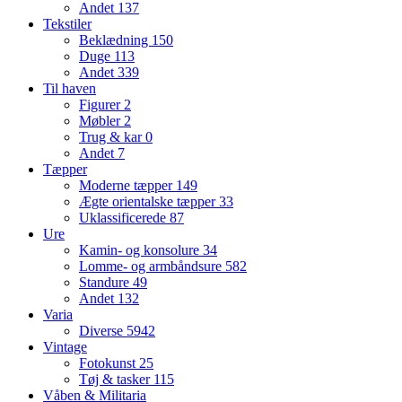
Andet
137
Tekstiler
Beklædning
150
Duge
113
Andet
339
Til haven
Figurer
2
Møbler
2
Trug & kar
0
Andet
7
Tæpper
Moderne tæpper
149
Ægte orientalske tæpper
33
Uklassificerede
87
Ure
Kamin- og konsolure
34
Lomme- og armbåndsure
582
Standure
49
Andet
132
Varia
Diverse
5942
Vintage
Fotokunst
25
Tøj & tasker
115
Våben & Militaria