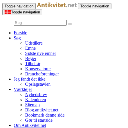
Toggle navigation
Toggle navigation
Toggle navigation
Forside
Søg
Udstillere
Emne
Sidste nye emner
Bøger
Tilbehør
Konservatorer
Brancheforeninger
Jeg fandt det ikke
Opslagstavlen
Værktøjer
Nyhedsbrev
Kalenderen
Sitemap
Blog.antikvitet.net
Bookmark denne side
Gør til startside
Om Antikvitet.net