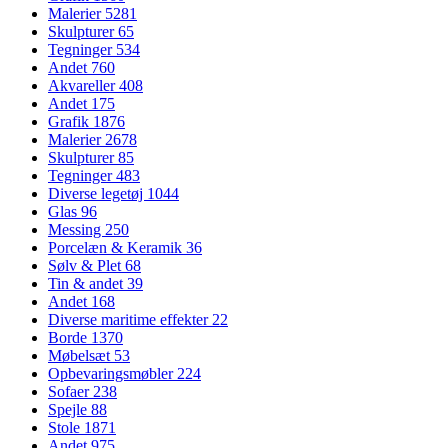
Malerier
5281
Skulpturer
65
Tegninger
534
Andet
760
Akvareller
408
Andet
175
Grafik
1876
Malerier
2678
Skulpturer
85
Tegninger
483
Diverse legetøj
1044
Glas
96
Messing
250
Porcelæn & Keramik
36
Sølv & Plet
68
Tin & andet
39
Andet
168
Diverse maritime effekter
22
Borde
1370
Møbelsæt
53
Opbevaringsmøbler
224
Sofaer
238
Spejle
88
Stole
1871
Andet
975