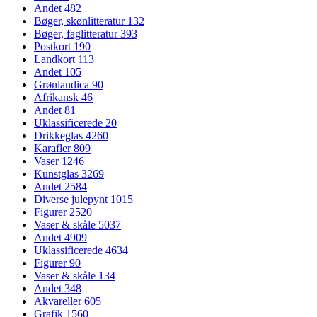
Andet
482
Bøger, skønlitteratur
132
Bøger, faglitteratur
393
Postkort
190
Landkort
113
Andet
105
Grønlandica
90
Afrikansk
46
Andet
81
Uklassificerede
20
Drikkeglas
4260
Karafler
809
Vaser
1246
Kunstglas
3269
Andet
2584
Diverse julepynt
1015
Figurer
2520
Vaser & skåle
5037
Andet
4909
Uklassificerede
4634
Figurer
90
Vaser & skåle
134
Andet
348
Akvareller
605
Grafik
1560