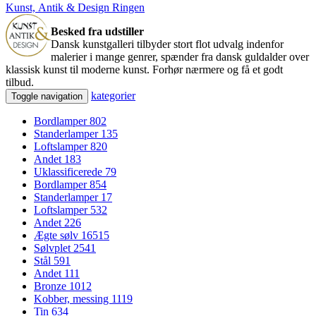
Kunst, Antik & Design Ringen
Besked fra udstiller
Dansk kunstgalleri tilbyder stort flot udvalg indenfor
malerier i mange genrer, spænder fra dansk guldalder over
klassisk kunst til moderne kunst. Forhør nærmere og få et godt
tilbud.
kategorier
Toggle navigation
Bordlamper
802
Standerlamper
135
Loftslamper
820
Andet
183
Uklassificerede
79
Bordlamper
854
Standerlamper
17
Loftslamper
532
Andet
226
Ægte sølv
16515
Sølvplet
2541
Stål
591
Andet
111
Bronze
1012
Kobber, messing
1119
Tin
634