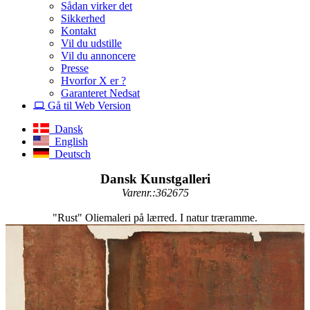
Sådan virker det
Sikkerhed
Kontakt
Vil du udstille
Vil du annoncere
Presse
Hvorfor X er ?
Garanteret Nedsat
Gå til Web Version
Dansk
English
Deutsch
Dansk Kunstgalleri
Varenr.:362675
"Rust" Oliemaleri på lærred. I natur træramme.