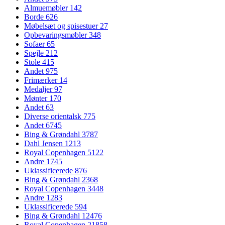
Almuemøbler
142
Borde
626
Møbelsæt og spisestuer
27
Opbevaringsmøbler
348
Sofaer
65
Spejle
212
Stole
415
Andet
975
Frimærker
14
Medaljer
97
Mønter
170
Andet
63
Diverse orientalsk
775
Andet
6745
Bing & Grøndahl
3787
Dahl Jensen
1213
Royal Copenhagen
5122
Andre
1745
Uklassificerede
876
Bing & Grøndahl
2368
Royal Copenhagen
3448
Andre
1283
Uklassificerede
594
Bing & Grøndahl
12476
Royal Copenhagen
21858