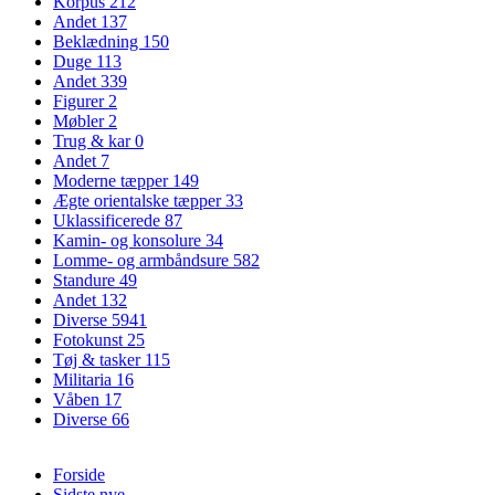
Korpus
212
Andet
137
Beklædning
150
Duge
113
Andet
339
Figurer
2
Møbler
2
Trug & kar
0
Andet
7
Moderne tæpper
149
Ægte orientalske tæpper
33
Uklassificerede
87
Kamin- og konsolure
34
Lomme- og armbåndsure
582
Standure
49
Andet
132
Diverse
5941
Fotokunst
25
Tøj & tasker
115
Militaria
16
Våben
17
Diverse
66
Forside
Sidste nye