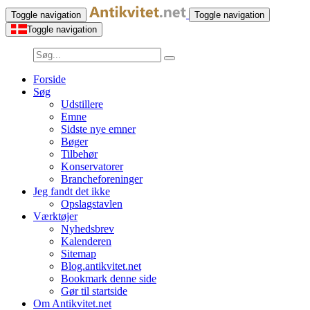
Toggle navigation
Toggle navigation
Toggle navigation
Forside
Søg
Udstillere
Emne
Sidste nye emner
Bøger
Tilbehør
Konservatorer
Brancheforeninger
Jeg fandt det ikke
Opslagstavlen
Værktøjer
Nyhedsbrev
Kalenderen
Sitemap
Blog.antikvitet.net
Bookmark denne side
Gør til startside
Om Antikvitet.net