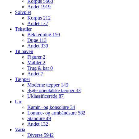
Korpus
5663
Andet
1919
Sølvplet
Korpus
212
Andet
137
Tekstiler
Beklædning
150
Duge
113
Andet
339
Til haven
Figurer
2
Møbler
2
Trug & kar
0
Andet
7
Tæpper
Moderne tæpper
149
Ægte orientalske tæpper
33
Uklassificerede
87
Ure
Kamin- og konsolure
34
Lomme- og armbåndsure
582
Standure
49
Andet
132
Varia
Diverse
5942