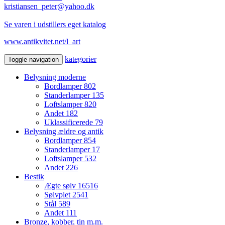
kristiansen_peter@yahoo.dk
Se varen i udstillers eget katalog
www.antikvitet.net/l_art
kategorier
Toggle navigation
Belysning moderne
Bordlamper
802
Standerlamper
135
Loftslamper
820
Andet
182
Uklassificerede
79
Belysning ældre og antik
Bordlamper
854
Standerlamper
17
Loftslamper
532
Andet
226
Bestik
Ægte sølv
16516
Sølvplet
2541
Stål
589
Andet
111
Bronze, kobber, tin m.m.