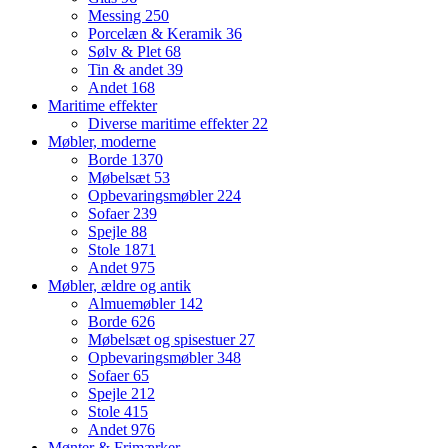
Messing
250
Porcelæn & Keramik
36
Sølv & Plet
68
Tin & andet
39
Andet
168
Maritime effekter
Diverse maritime effekter
22
Møbler, moderne
Borde
1370
Møbelsæt
53
Opbevaringsmøbler
224
Sofaer
239
Spejle
88
Stole
1871
Andet
975
Møbler, ældre og antik
Almuemøbler
142
Borde
626
Møbelsæt og spisestuer
27
Opbevaringsmøbler
348
Sofaer
65
Spejle
212
Stole
415
Andet
976
Mønter & Frimærker