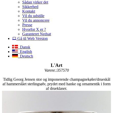
Sådan virker det
Sikkerhed
Kontakt
Vil du udstille
Vil du annoncere
Presse
Hvorfor X er ?
Garanteret Nedsat
Gå til Web Version
Dansk
English
Deutsch
L'Art
Varenr.:357570
Tidlig Georg Jensen stor og imponerende champagnekøler/drueskål
af hammerslået sterlingsølv, prydet med hanke og ornamentik i form
af drueklaser.