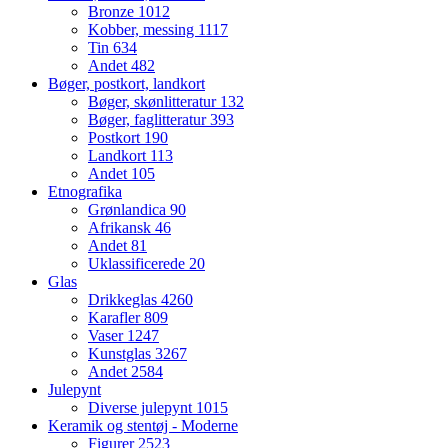
Bronze
1012
Kobber, messing
1117
Tin
634
Andet
482
Bøger, postkort, landkort
Bøger, skønlitteratur
132
Bøger, faglitteratur
393
Postkort
190
Landkort
113
Andet
105
Etnografika
Grønlandica
90
Afrikansk
46
Andet
81
Uklassificerede
20
Glas
Drikkeglas
4260
Karafler
809
Vaser
1247
Kunstglas
3267
Andet
2584
Julepynt
Diverse julepynt
1015
Keramik og stentøj - Moderne
Figurer
2523