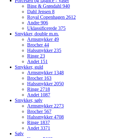
Porcelæn og fajance - Vaser
Bing & Grøndahl
940
Dahl Jensen
8
Royal Copenhagen
2612
Andre
906
Uklassificerede
375
Smykker, double m.m.
Armsmykker
49
Brocher
44
Halssmykker
235
Ringe
23
Andet
151
Smykker, guld
Armsmykker
1348
Brocher
163
Halssmykker
2050
Ringe
2718
Andet
1087
Smykker, sølv
Armsmykker
2273
Brocher
567
Halssmykker
4708
Ringe
1837
Andet
3371
Sølv