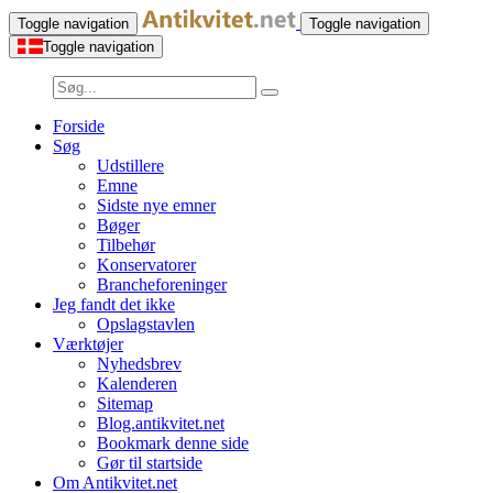
Toggle navigation
Toggle navigation
Toggle navigation
Forside
Søg
Udstillere
Emne
Sidste nye emner
Bøger
Tilbehør
Konservatorer
Brancheforeninger
Jeg fandt det ikke
Opslagstavlen
Værktøjer
Nyhedsbrev
Kalenderen
Sitemap
Blog.antikvitet.net
Bookmark denne side
Gør til startside
Om Antikvitet.net