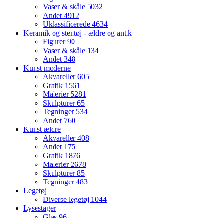
Vaser & skåle
5032
Andet
4912
Uklassificerede
4634
Keramik og stentøj - ældre og antik
Figurer
90
Vaser & skåle
134
Andet
348
Kunst moderne
Akvareller
605
Grafik
1561
Malerier
5281
Skulpturer
65
Tegninger
534
Andet
760
Kunst ældre
Akvareller
408
Andet
175
Grafik
1876
Malerier
2678
Skulpturer
85
Tegninger
483
Legetøj
Diverse legetøj
1044
Lysestager
Glas
96