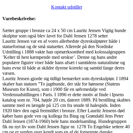
Kontakt udstiller
Varebeskrivelse:
Sætter gruppe i bronze ca 24 x 50 cm Lauritz Jensen Vigtig hunde
skulptur som også blev lavet for Dahl Jensen 1278 setter
Lauritz Jensen var en af vores allerbedste dyreskulptører både i
statueformat og de små statuetter. Allerede på den Nordiske
Udstilling i 1888 vakte han opmærksomhed med kolossalgruppen
’Kelter til hest kæmpende med urokse’. Denne og hans andre
populære figurer viser både hans afsæt i samtidens naturalisme og
hans evne til både at skildre dyrene korrekt og samtid fange deres
væsen.
Lauritz Jensen gjorde sig tidligt bemærket som dyreskulptør. I 1894
skaber han statuen ”To jagthunde, der står for hønsene (Statens
Museum for Kunst), som i 1900 får en sølvmedalje ved
Verdensudstillingen i Paris. I 1896 er dette motiv at finde i Ipsens
katalog som nr. 704, højde 20 cm, dateret 1889. På bestilling skabtes
samme med en længde på 125 cm fra snude til halespids. Inden
1920 blev den også fremstillet i bronze. Efter Lauritz Jensens død
køber hans gode ven og kollega fra Bing og Grøndahl Jens Peter
Dahl Jensen (1874-1960) hele hans modelsamling. Hundegruppen
fik nu nyt liv som Dahl Jensen figur nr. 1278 To Engelske settere 40
cm og er verden over kendt som en af de fornemste danske