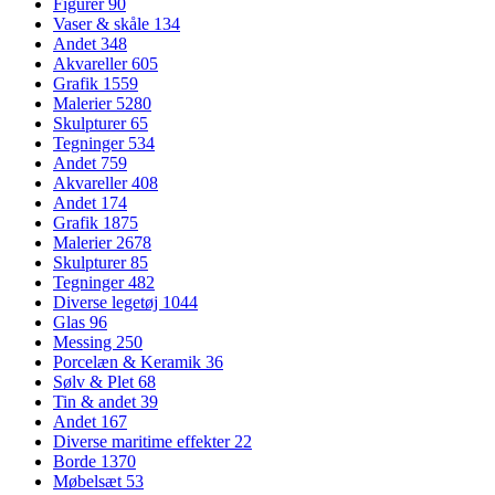
Figurer
90
Vaser & skåle
134
Andet
348
Akvareller
605
Grafik
1559
Malerier
5280
Skulpturer
65
Tegninger
534
Andet
759
Akvareller
408
Andet
174
Grafik
1875
Malerier
2678
Skulpturer
85
Tegninger
482
Diverse legetøj
1044
Glas
96
Messing
250
Porcelæn & Keramik
36
Sølv & Plet
68
Tin & andet
39
Andet
167
Diverse maritime effekter
22
Borde
1370
Møbelsæt
53