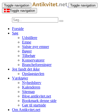
Toggle navigation
Toggle navigation
Toggle navigation
Forside
Søg
Udstillere
Emne
Sidste nye emner
Bøger
Tilbehør
Konservatorer
Brancheforeninger
Jeg fandt det ikke
Opslagstavlen
Værktøjer
Nyhedsbrev
Kalenderen
Sitemap
Blog.antikvitet.net
Bookmark denne side
Gør til startside
Om Antikvitet.net