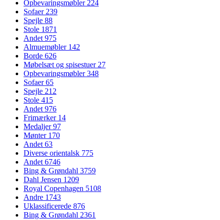
Opbevaringsmøbler
224
Sofaer
239
Spejle
88
Stole
1871
Andet
975
Almuemøbler
142
Borde
626
Møbelsæt og spisestuer
27
Opbevaringsmøbler
348
Sofaer
65
Spejle
212
Stole
415
Andet
976
Frimærker
14
Medaljer
97
Mønter
170
Andet
63
Diverse orientalsk
775
Andet
6746
Bing & Grøndahl
3759
Dahl Jensen
1209
Royal Copenhagen
5108
Andre
1743
Uklassificerede
876
Bing & Grøndahl
2361