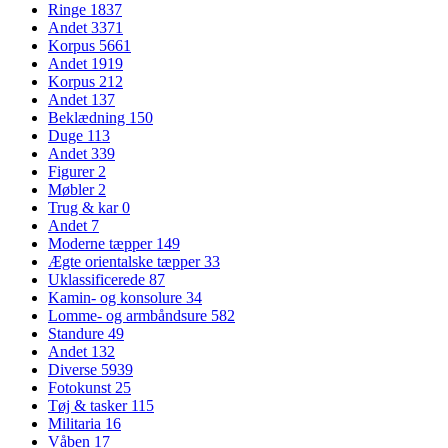
Ringe
1837
Andet
3371
Korpus
5661
Andet
1919
Korpus
212
Andet
137
Beklædning
150
Duge
113
Andet
339
Figurer
2
Møbler
2
Trug & kar
0
Andet
7
Moderne tæpper
149
Ægte orientalske tæpper
33
Uklassificerede
87
Kamin- og konsolure
34
Lomme- og armbåndsure
582
Standure
49
Andet
132
Diverse
5939
Fotokunst
25
Tøj & tasker
115
Militaria
16
Våben
17