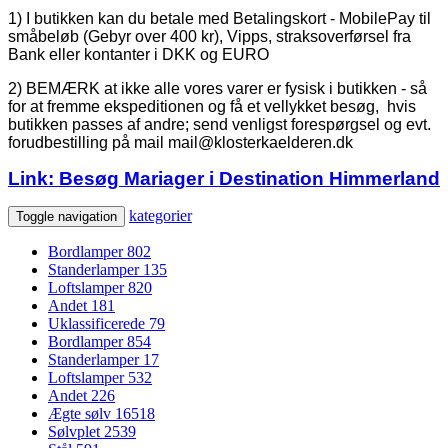
1) I butikken kan du betale med Betalingskort - MobilePay til
småbeløb (Gebyr over 400 kr), Vipps, straksoverførsel fra
Bank eller kontanter i DKK og EURO
2) BEMÆRK at ikke alle vores varer er fysisk i butikken - så
for at fremme ekspeditionen og få et vellykket besøg, hvis
butikken passes af andre; send venligst forespørgsel og evt.
forudbestilling på mail mail@klosterkaelderen.dk
Link: Besøg Mariager i Destination Himmerland
kategorier
Toggle navigation
Bordlamper
802
Standerlamper
135
Loftslamper
820
Andet
181
Uklassificerede
79
Bordlamper
854
Standerlamper
17
Loftslamper
532
Andet
226
Ægte sølv
16518
Sølvplet
2539