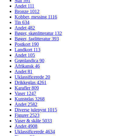
Stål
591
Andet
111
Bronze
1012
Kobber, messing
1116
Tin
634
Andet
482
Bøger, skønlitteratur
132
Bøger, faglitteratur
393
Postkort
190
Landkort
113
Andet
105
Grønlandica
90
Afrikansk
46
Andet
81
Uklassificerede
20
Drikkeglas
4261
Karafler
809
Vaser
1247
Kunstglas
3268
Andet
2582
Diverse julepynt
1015
Figurer
2523
Vaser & skåle
5033
Andet
4908
Uklassificerede
4634