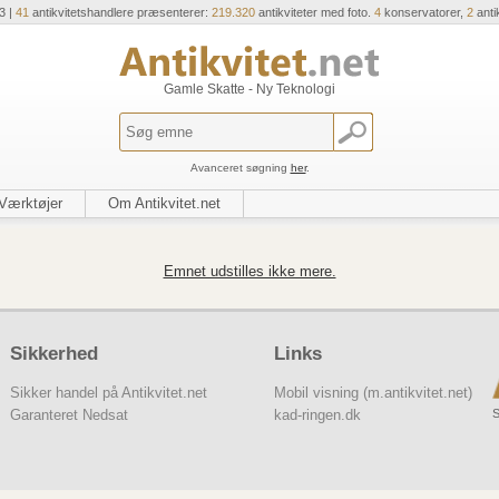
3 |
41
antikvitetshandlere præsenterer:
219.320
antikviteter med foto.
4
konservatorer,
2
anti
Gamle Skatte - Ny Teknologi
Avanceret søgning
her
.
Værktøjer
Om Antikvitet.net
Emnet udstilles ikke mere.
Sikkerhed
Links
Sikker handel på Antikvitet.net
Mobil visning (m.antikvitet.net)
S
Garanteret Nedsat
kad-ringen.dk