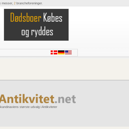
k messer,
2
brancheforeninger.
kandinaviens største udvalg i Antikviteter