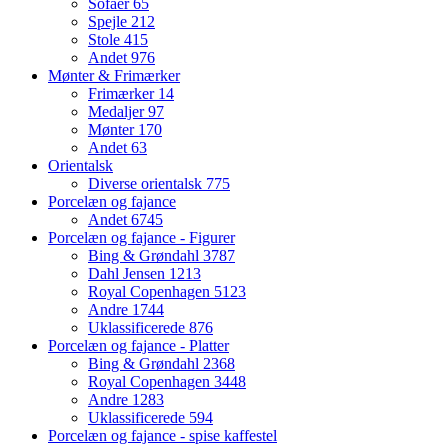
Sofaer
65
Spejle
212
Stole
415
Andet
976
Mønter & Frimærker
Frimærker
14
Medaljer
97
Mønter
170
Andet
63
Orientalsk
Diverse orientalsk
775
Porcelæn og fajance
Andet
6745
Porcelæn og fajance - Figurer
Bing & Grøndahl
3787
Dahl Jensen
1213
Royal Copenhagen
5123
Andre
1744
Uklassificerede
876
Porcelæn og fajance - Platter
Bing & Grøndahl
2368
Royal Copenhagen
3448
Andre
1283
Uklassificerede
594
Porcelæn og fajance - spise kaffestel