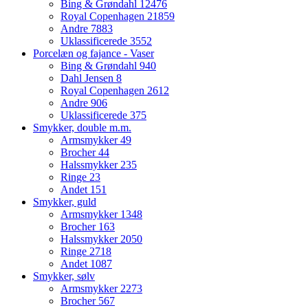
Bing & Grøndahl
12476
Royal Copenhagen
21859
Andre
7883
Uklassificerede
3552
Porcelæn og fajance - Vaser
Bing & Grøndahl
940
Dahl Jensen
8
Royal Copenhagen
2612
Andre
906
Uklassificerede
375
Smykker, double m.m.
Armsmykker
49
Brocher
44
Halssmykker
235
Ringe
23
Andet
151
Smykker, guld
Armsmykker
1348
Brocher
163
Halssmykker
2050
Ringe
2718
Andet
1087
Smykker, sølv
Armsmykker
2273
Brocher
567