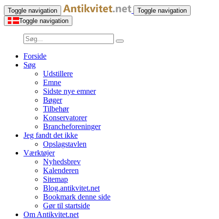
Toggle navigation
Toggle navigation
Toggle navigation
Forside
Søg
Udstillere
Emne
Sidste nye emner
Bøger
Tilbehør
Konservatorer
Brancheforeninger
Jeg fandt det ikke
Opslagstavlen
Værktøjer
Nyhedsbrev
Kalenderen
Sitemap
Blog.antikvitet.net
Bookmark denne side
Gør til startside
Om Antikvitet.net