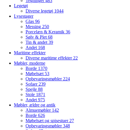
Tegninger
483
Legetøj
Diverse legetøj
1044
Lysestager
Glas
96
Messing
250
Porcelæn & Keramik
36
Sølv & Plet
68
Tin & andet
39
Andet
168
Maritime effekter
Diverse maritime effekter
22
Møbler, moderne
Borde
1370
Møbelsæt
53
Opbevaringsmøbler
224
Sofaer
239
Spejle
88
Stole
1871
Andet
975
Møbler, ældre og antik
Almuemøbler
142
Borde
626
Møbelsæt og spisestuer
27
Opbevaringsmøbler
348