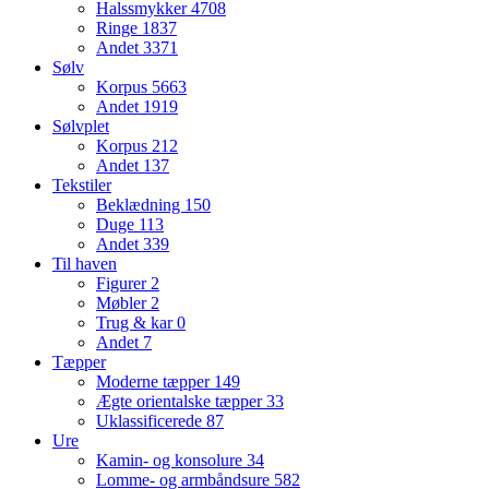
Halssmykker
4708
Ringe
1837
Andet
3371
Sølv
Korpus
5663
Andet
1919
Sølvplet
Korpus
212
Andet
137
Tekstiler
Beklædning
150
Duge
113
Andet
339
Til haven
Figurer
2
Møbler
2
Trug & kar
0
Andet
7
Tæpper
Moderne tæpper
149
Ægte orientalske tæpper
33
Uklassificerede
87
Ure
Kamin- og konsolure
34
Lomme- og armbåndsure
582