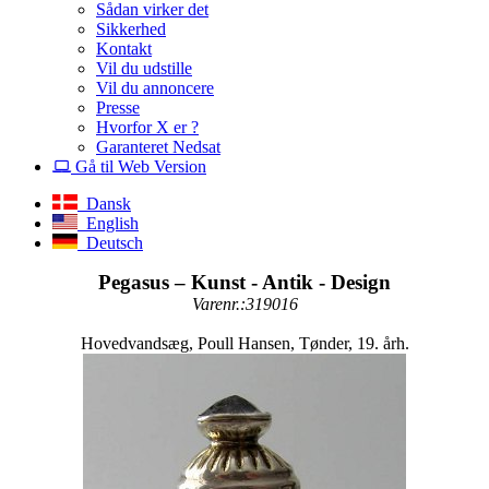
Sådan virker det
Sikkerhed
Kontakt
Vil du udstille
Vil du annoncere
Presse
Hvorfor X er ?
Garanteret Nedsat
Gå til Web Version
Dansk
English
Deutsch
Pegasus – Kunst - Antik - Design
Varenr.:319016
Hovedvandsæg, Poull Hansen, Tønder, 19. årh.