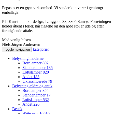
Pegasus er en grøn virksomhed. Vi sender kun varer i genbrugt
emballage!
P II Kunst - antik - design, Langgade 38, 8305 Samsø. Forretningen
holder åbent i ferier, når flagene og den røde stol er ude og efter
forudgående aftale.
Med venlig hilsen
Niels Jørgen Andreasen
kategorier
Toggle navigation
Belysning moderne
Bordlamper
802
Standerlamper
135
Loftslamper
820
Andet
183
Uklassificerede
79
Belysning ældre og antik
Bordlamper
854
Standerlamper
17
Loftslamper
532
Andet
226
Bestik
Ægte sølv
16516