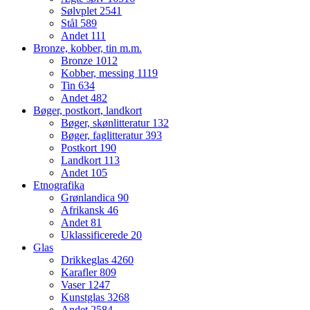
Sølvplet
2541
Stål
589
Andet
111
Bronze, kobber, tin m.m.
Bronze
1012
Kobber, messing
1119
Tin
634
Andet
482
Bøger, postkort, landkort
Bøger, skønlitteratur
132
Bøger, faglitteratur
393
Postkort
190
Landkort
113
Andet
105
Etnografika
Grønlandica
90
Afrikansk
46
Andet
81
Uklassificerede
20
Glas
Drikkeglas
4260
Karafler
809
Vaser
1247
Kunstglas
3268
Andet
2584