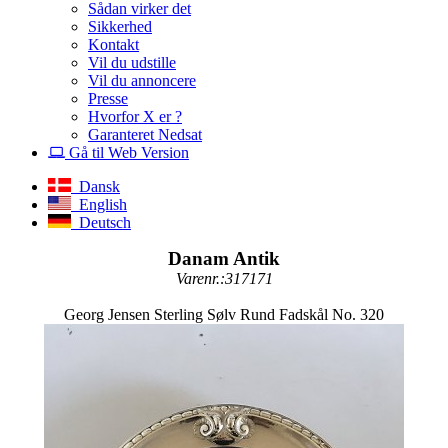
Sådan virker det
Sikkerhed
Kontakt
Vil du udstille
Vil du annoncere
Presse
Hvorfor X er ?
Garanteret Nedsat
Gå til Web Version
Dansk
English
Deutsch
Danam Antik
Varenr.:317171
Georg Jensen Sterling Sølv Rund Fadskål No. 320