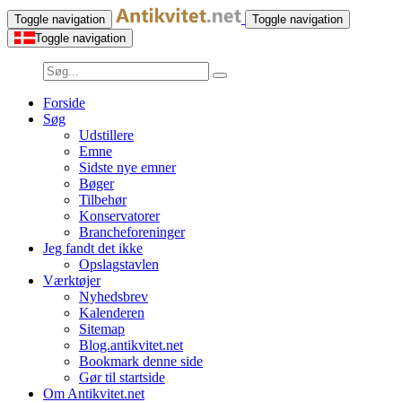
Toggle navigation
Toggle navigation
Toggle navigation
Forside
Søg
Udstillere
Emne
Sidste nye emner
Bøger
Tilbehør
Konservatorer
Brancheforeninger
Jeg fandt det ikke
Opslagstavlen
Værktøjer
Nyhedsbrev
Kalenderen
Sitemap
Blog.antikvitet.net
Bookmark denne side
Gør til startside
Om Antikvitet.net