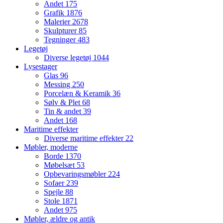
Andet
175
Grafik
1876
Malerier
2678
Skulpturer
85
Tegninger
483
Legetøj
Diverse legetøj
1044
Lysestager
Glas
96
Messing
250
Porcelæn & Keramik
36
Sølv & Plet
68
Tin & andet
39
Andet
168
Maritime effekter
Diverse maritime effekter
22
Møbler, moderne
Borde
1370
Møbelsæt
53
Opbevaringsmøbler
224
Sofaer
239
Spejle
88
Stole
1871
Andet
975
Møbler, ældre og antik