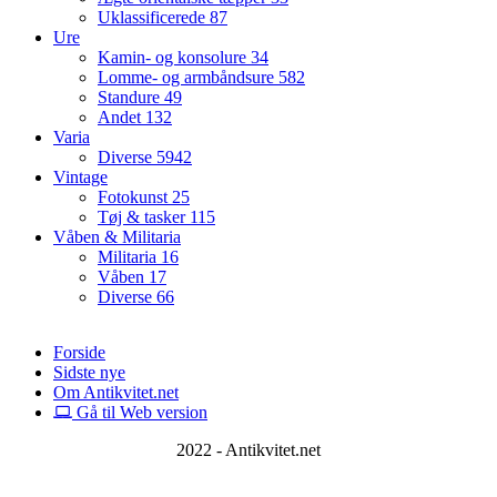
Uklassificerede
87
Ure
Kamin- og konsolure
34
Lomme- og armbåndsure
582
Standure
49
Andet
132
Varia
Diverse
5942
Vintage
Fotokunst
25
Tøj & tasker
115
Våben & Militaria
Militaria
16
Våben
17
Diverse
66
Forside
Sidste nye
Om Antikvitet.net
Gå til Web version
2022 - Antikvitet.net