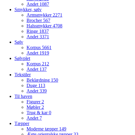
Andet
1087
Smykker, sølv
Armsmykker
2271
Brocher
567
Halssmykker
4708
Ringe
1837
Andet
3371
Sølv
Korpus
5661
Andet
1919
Sølvplet
Korpus
212
Andet
137
Tekstiler
Beklædning
150
Duge
113
Andet
339
Til haven
Figurer
2
Møbler
2
Trug & kar
0
Andet
7
Tæpper
Moderne tæpper
149
Ægte orientalske tæpper
33