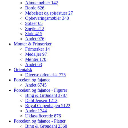
Almuemøbler
142
Borde
626
Møbelsæt og spisestuer
27
Opbevaringsmøbler
348
Sofaer
65
Spejle
212
Stole
415
Andet
976
Mønter & Frimærker
Frimærker
14
Medaljer
97
Mønter
170
Andet
63
Orientalsk
Diverse orientalsk
775
Porcelæn og fajance
Andet
6745
Porcelæn og fajance - Figurer
Bing & Grøndahl
3787
Dahl Jensen
1213
Royal Copenhagen
5122
Andre
1744
Uklassificerede
876
Porcelæn og fajance - Platter
Bing & Grøndahl
2368