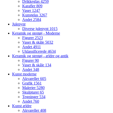
Drikkeglas
4259
Karafler
809
Vaser
1247
Kunstglas
3267
Andet
2584
Julepynt
Diverse julepynt
1015
Keramik og stentøj - Moderne
Figurer
2523
Vaser & skåle
5032
Andet
4911
Uklassificerede
4634
Keramik og stentøj - ældre og antik
Figurer
90
Vaser & skåle
134
Andet
348
Kunst moderne
Akvareller
605
Grafik
1561
Malerier
5280
Skulpturer
65
Tegninger
534
Andet
760
Kunst ældre
Akvareller
408