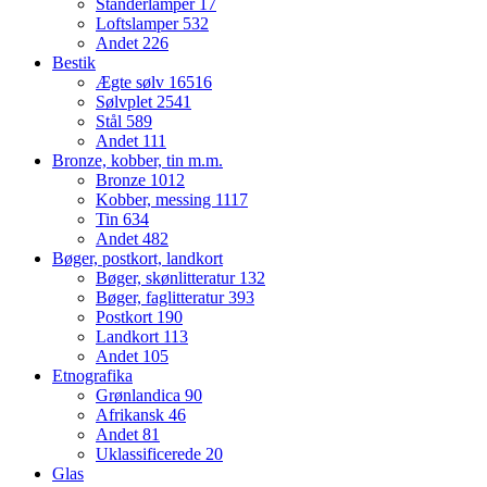
Standerlamper
17
Loftslamper
532
Andet
226
Bestik
Ægte sølv
16516
Sølvplet
2541
Stål
589
Andet
111
Bronze, kobber, tin m.m.
Bronze
1012
Kobber, messing
1117
Tin
634
Andet
482
Bøger, postkort, landkort
Bøger, skønlitteratur
132
Bøger, faglitteratur
393
Postkort
190
Landkort
113
Andet
105
Etnografika
Grønlandica
90
Afrikansk
46
Andet
81
Uklassificerede
20
Glas