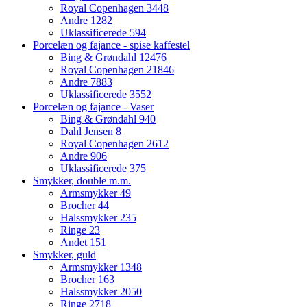
Royal Copenhagen
3448
Andre
1282
Uklassificerede
594
Porcelæn og fajance - spise kaffestel
Bing & Grøndahl
12476
Royal Copenhagen
21846
Andre
7883
Uklassificerede
3552
Porcelæn og fajance - Vaser
Bing & Grøndahl
940
Dahl Jensen
8
Royal Copenhagen
2612
Andre
906
Uklassificerede
375
Smykker, double m.m.
Armsmykker
49
Brocher
44
Halssmykker
235
Ringe
23
Andet
151
Smykker, guld
Armsmykker
1348
Brocher
163
Halssmykker
2050
Ringe
2718