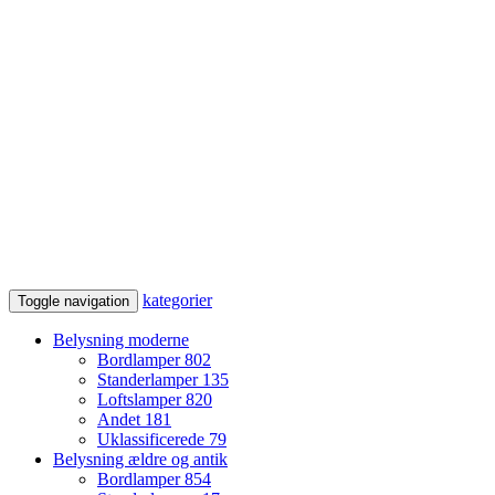
kategorier
Toggle navigation
Belysning moderne
Bordlamper
802
Standerlamper
135
Loftslamper
820
Andet
181
Uklassificerede
79
Belysning ældre og antik
Bordlamper
854