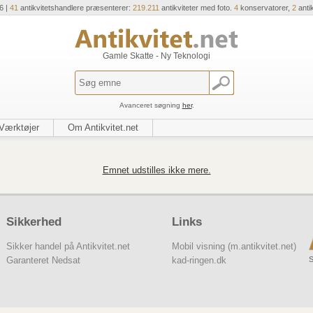
6 |
41
antikvitetshandlere præsenterer:
219.211
antikviteter med foto.
4
konservatorer,
2
anti
Gamle Skatte - Ny Teknologi
Avanceret søgning
her
.
Værktøjer
Om Antikvitet.net
Emnet udstilles ikke mere.
Sikkerhed
Links
Sikker handel på Antikvitet.net
Mobil visning (m.antikvitet.net)
S
Garanteret Nedsat
kad-ringen.dk