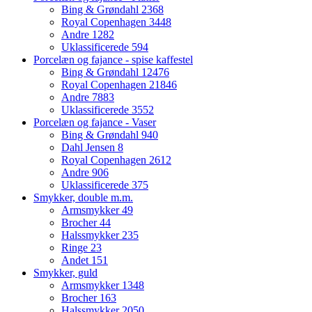
Bing & Grøndahl
2368
Royal Copenhagen
3448
Andre
1282
Uklassificerede
594
Porcelæn og fajance - spise kaffestel
Bing & Grøndahl
12476
Royal Copenhagen
21846
Andre
7883
Uklassificerede
3552
Porcelæn og fajance - Vaser
Bing & Grøndahl
940
Dahl Jensen
8
Royal Copenhagen
2612
Andre
906
Uklassificerede
375
Smykker, double m.m.
Armsmykker
49
Brocher
44
Halssmykker
235
Ringe
23
Andet
151
Smykker, guld
Armsmykker
1348
Brocher
163
Halssmykker
2050