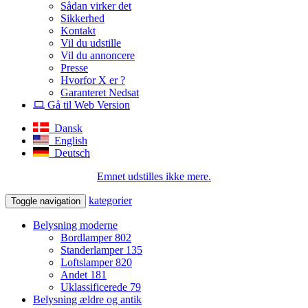
Sådan virker det
Sikkerhed
Kontakt
Vil du udstille
Vil du annoncere
Presse
Hvorfor X er ?
Garanteret Nedsat
Gå til Web Version
Dansk
English
Deutsch
Emnet udstilles ikke mere.
kategorier
Toggle navigation
Belysning moderne
Bordlamper
802
Standerlamper
135
Loftslamper
820
Andet
181
Uklassificerede
79
Belysning ældre og antik