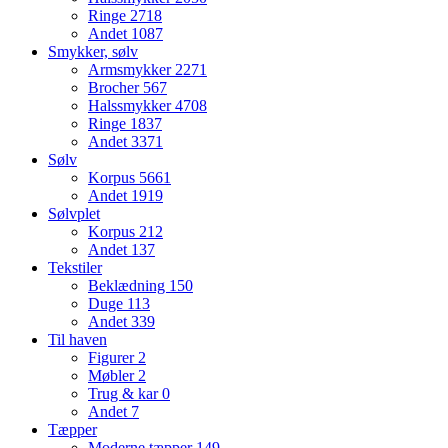
Ringe
2718
Andet
1087
Smykker, sølv
Armsmykker
2271
Brocher
567
Halssmykker
4708
Ringe
1837
Andet
3371
Sølv
Korpus
5661
Andet
1919
Sølvplet
Korpus
212
Andet
137
Tekstiler
Beklædning
150
Duge
113
Andet
339
Til haven
Figurer
2
Møbler
2
Trug & kar
0
Andet
7
Tæpper
Moderne tæpper
149