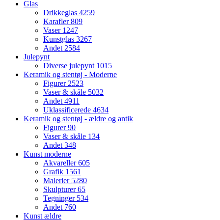
Glas
Drikkeglas
4259
Karafler
809
Vaser
1247
Kunstglas
3267
Andet
2584
Julepynt
Diverse julepynt
1015
Keramik og stentøj - Moderne
Figurer
2523
Vaser & skåle
5032
Andet
4911
Uklassificerede
4634
Keramik og stentøj - ældre og antik
Figurer
90
Vaser & skåle
134
Andet
348
Kunst moderne
Akvareller
605
Grafik
1561
Malerier
5280
Skulpturer
65
Tegninger
534
Andet
760
Kunst ældre