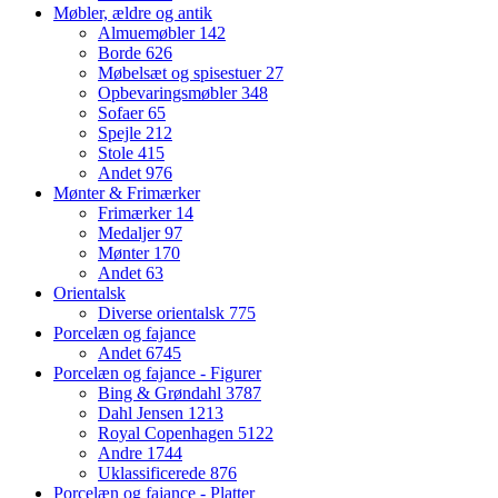
Møbler, ældre og antik
Almuemøbler
142
Borde
626
Møbelsæt og spisestuer
27
Opbevaringsmøbler
348
Sofaer
65
Spejle
212
Stole
415
Andet
976
Mønter & Frimærker
Frimærker
14
Medaljer
97
Mønter
170
Andet
63
Orientalsk
Diverse orientalsk
775
Porcelæn og fajance
Andet
6745
Porcelæn og fajance - Figurer
Bing & Grøndahl
3787
Dahl Jensen
1213
Royal Copenhagen
5122
Andre
1744
Uklassificerede
876
Porcelæn og fajance - Platter