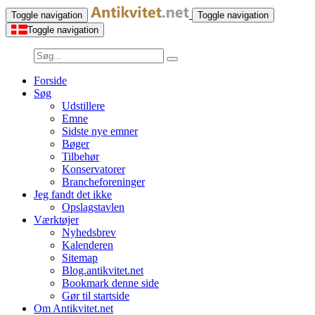
Toggle navigation
Toggle navigation
Toggle navigation
Forside
Søg
Udstillere
Emne
Sidste nye emner
Bøger
Tilbehør
Konservatorer
Brancheforeninger
Jeg fandt det ikke
Opslagstavlen
Værktøjer
Nyhedsbrev
Kalenderen
Sitemap
Blog.antikvitet.net
Bookmark denne side
Gør til startside
Om Antikvitet.net