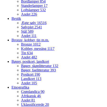
Bordlamper
854
Standerlamper
17
Loftslamper
532
Andet
226
Bestik
Ægte sølv
16516
Sølvplet
2541
Stål
589
Andet
111
Bronze, kobber, tin m.m.
Bronze
1012
Kobber, messing
1117
Tin
634
Andet
482
Bøger, postkort, landkort
Bøger, skønlitteratur
132
Bøger, faglitteratur
393
Postkort
190
Landkort
113
Andet
105
Etnografika
Grønlandica
90
Afrikansk
46
Andet
81
Uklassificerede
20