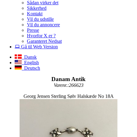
Sådan virker det
Sikkerhed
Kontakt
Vil du udstille
Vil du annoncere
Presse
Hvorfor X er ?
Garanteret Nedsat
Gå til Web Version
Dansk
English
Deutsch
Danam Antik
Varenr.:266623
Georg Jensen Sterling Sølv Halskæde No 18A