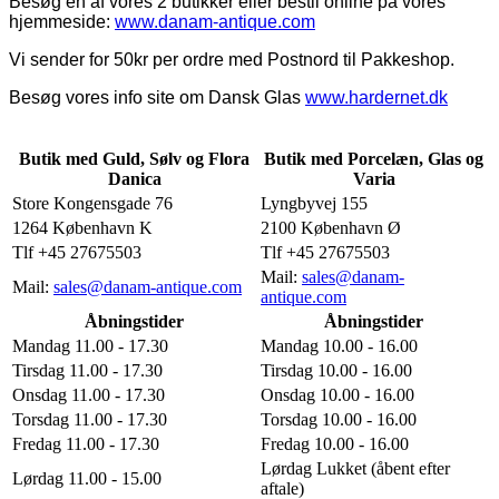
Besøg en af vores 2 butikker eller bestil online på vores
hjemmeside:
www.danam-antique.com
Vi sender for 50kr per ordre med Postnord til Pakkeshop.
Besøg vores info site om Dansk Glas
www.hardernet.dk
Butik med Guld, Sølv og Flora
Butik med Porcelæn, Glas og
Danica
Varia
Store Kongensgade 76
Lyngbyvej 155
1264 København K
2100 København Ø
Tlf +45 27675503
Tlf +45 27675503
Mail:
sales@danam-
Mail:
sales@danam-antique.com
antique.com
Åbningstider
Åbningstider
Mandag 11.00 - 17.30
Mandag 10.00 - 16.00
Tirsdag 11.00 - 17.30
Tirsdag 10.00 - 16.00
Onsdag 11.00 - 17.30
Onsdag 10.00 - 16.00
Torsdag 11.00 - 17.30
Torsdag 10.00 - 16.00
Fredag 11.00 - 17.30
Fredag 10.00 - 16.00
Lørdag Lukket (åbent efter
Lørdag 11.00 - 15.00
aftale)