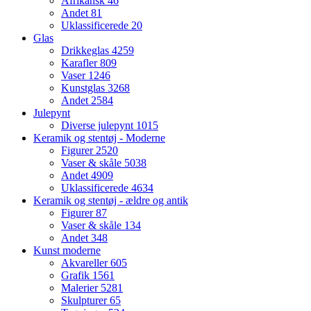
Afrikansk
46
Andet
81
Uklassificerede
20
Glas
Drikkeglas
4259
Karafler
809
Vaser
1246
Kunstglas
3268
Andet
2584
Julepynt
Diverse julepynt
1015
Keramik og stentøj - Moderne
Figurer
2520
Vaser & skåle
5038
Andet
4909
Uklassificerede
4634
Keramik og stentøj - ældre og antik
Figurer
87
Vaser & skåle
134
Andet
348
Kunst moderne
Akvareller
605
Grafik
1561
Malerier
5281
Skulpturer
65