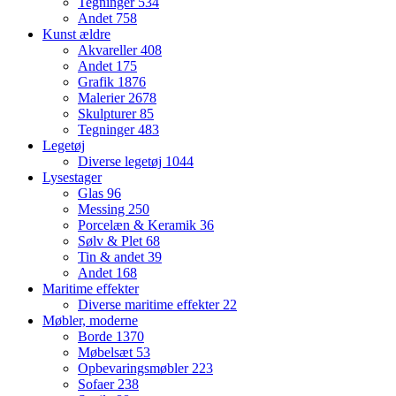
Tegninger
534
Andet
758
Kunst ældre
Akvareller
408
Andet
175
Grafik
1876
Malerier
2678
Skulpturer
85
Tegninger
483
Legetøj
Diverse legetøj
1044
Lysestager
Glas
96
Messing
250
Porcelæn & Keramik
36
Sølv & Plet
68
Tin & andet
39
Andet
168
Maritime effekter
Diverse maritime effekter
22
Møbler, moderne
Borde
1370
Møbelsæt
53
Opbevaringsmøbler
223
Sofaer
238