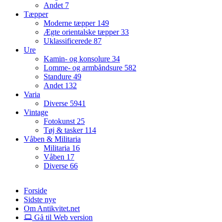
Andet
7
Tæpper
Moderne tæpper
149
Ægte orientalske tæpper
33
Uklassificerede
87
Ure
Kamin- og konsolure
34
Lomme- og armbåndsure
582
Standure
49
Andet
132
Varia
Diverse
5941
Vintage
Fotokunst
25
Tøj & tasker
114
Våben & Militaria
Militaria
16
Våben
17
Diverse
66
Forside
Sidste nye
Om Antikvitet.net
Gå til Web version