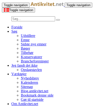
Toggle navigation
Toggle navigation
Toggle navigation
Forside
Søg
Udstillere
Emne
Sidste nye emner
Bøger
Tilbehør
Konservatorer
Brancheforeninger
Jeg fandt det ikke
Opslagstavlen
Værktøjer
Nyhedsbrev
Kalenderen
Sitemap
Blog.antikvitet.net
Bookmark denne side
Gør til startside
Om Antikvitet.net