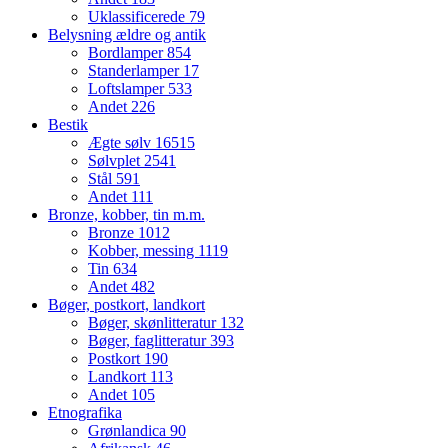
Uklassificerede
79
Belysning ældre og antik
Bordlamper
854
Standerlamper
17
Loftslamper
533
Andet
226
Bestik
Ægte sølv
16515
Sølvplet
2541
Stål
591
Andet
111
Bronze, kobber, tin m.m.
Bronze
1012
Kobber, messing
1119
Tin
634
Andet
482
Bøger, postkort, landkort
Bøger, skønlitteratur
132
Bøger, faglitteratur
393
Postkort
190
Landkort
113
Andet
105
Etnografika
Grønlandica
90