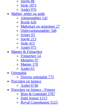
Spejle
88
Stole
1871
Andet
976
Møbler, ældre og antik
Almuemøbler
142
Borde
626
Møbelsæt og spisestuer
27
Opbevaringsmøbler
348
Sofaer
65
Spejle
213
Stole
415
Andet
975
Mønter & Frimærker
Frimærker
14
Medaljer
97
Mønter
170
Andet
63
Orientalsk
Diverse orientalsk
775
Porcelæn og fajance
Andet
6746
Porcelæn og fajance - Figurer
Bing & Grøndahl
3787
Dahl Jensen
1213
Royal Copenhagen
5123