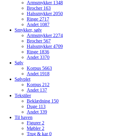
Armsmykker
1348
Brocher
163
Halssmykker
2050
Ringe
2717
Andet
1087
Smykker, sølv
Armsmykker
2274
Brocher
567
Halssmykker
4709
Ringe
1836
Andet
3370
Sølv
Korpus
5663
Andet
1918
Sølvplet
Korpus
212
Andet
137
Tekstiler
Beklædning
150
Duge
113
Andet
339
Til haven
Figurer
2
Møbler
2
Trug & kar
0