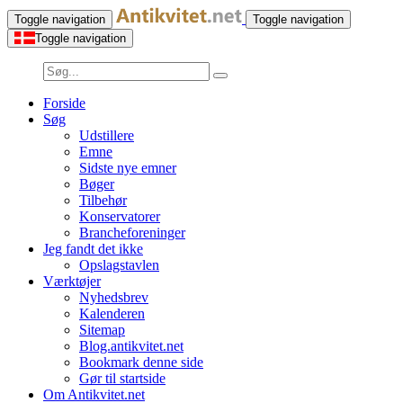
Toggle navigation
Toggle navigation
Toggle navigation
Forside
Søg
Udstillere
Emne
Sidste nye emner
Bøger
Tilbehør
Konservatorer
Brancheforeninger
Jeg fandt det ikke
Opslagstavlen
Værktøjer
Nyhedsbrev
Kalenderen
Sitemap
Blog.antikvitet.net
Bookmark denne side
Gør til startside
Om Antikvitet.net