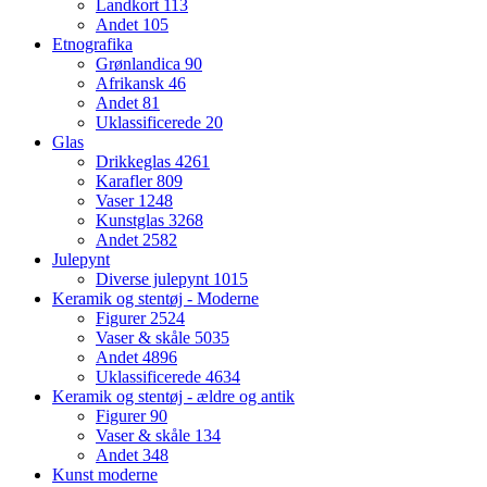
Landkort
113
Andet
105
Etnografika
Grønlandica
90
Afrikansk
46
Andet
81
Uklassificerede
20
Glas
Drikkeglas
4261
Karafler
809
Vaser
1248
Kunstglas
3268
Andet
2582
Julepynt
Diverse julepynt
1015
Keramik og stentøj - Moderne
Figurer
2524
Vaser & skåle
5035
Andet
4896
Uklassificerede
4634
Keramik og stentøj - ældre og antik
Figurer
90
Vaser & skåle
134
Andet
348
Kunst moderne