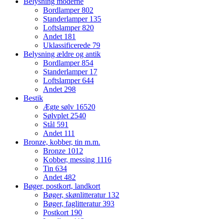
Belysning moderne
Bordlamper
802
Standerlamper
135
Loftslamper
820
Andet
181
Uklassificerede
79
Belysning ældre og antik
Bordlamper
854
Standerlamper
17
Loftslamper
644
Andet
298
Bestik
Ægte sølv
16520
Sølvplet
2540
Stål
591
Andet
111
Bronze, kobber, tin m.m.
Bronze
1012
Kobber, messing
1116
Tin
634
Andet
482
Bøger, postkort, landkort
Bøger, skønlitteratur
132
Bøger, faglitteratur
393
Postkort
190