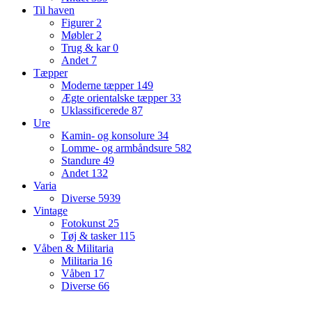
Til haven
Figurer
2
Møbler
2
Trug & kar
0
Andet
7
Tæpper
Moderne tæpper
149
Ægte orientalske tæpper
33
Uklassificerede
87
Ure
Kamin- og konsolure
34
Lomme- og armbåndsure
582
Standure
49
Andet
132
Varia
Diverse
5939
Vintage
Fotokunst
25
Tøj & tasker
115
Våben & Militaria
Militaria
16
Våben
17
Diverse
66