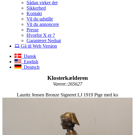
Sådan virker det
Sikkerhed
Kontakt
Vil du udstille
Vil du annoncere
Presse
Hvorfor X er ?
Garanteret Nedsat
Gå til Web Version
Dansk
English
Deutsch
Klosterkælderen
Varenr.:265627
Lauritz Jensen Bronze Signeret LJ 1919 Pige med ko