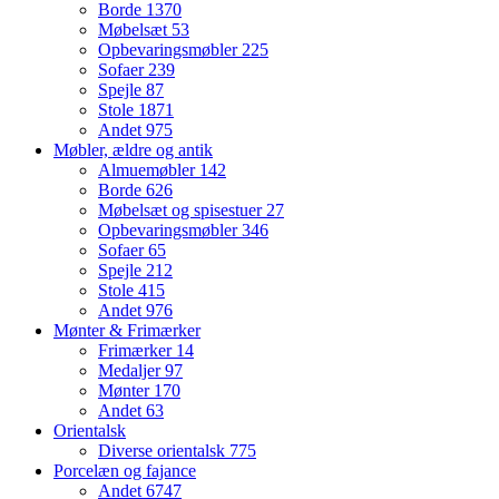
Borde
1370
Møbelsæt
53
Opbevaringsmøbler
225
Sofaer
239
Spejle
87
Stole
1871
Andet
975
Møbler, ældre og antik
Almuemøbler
142
Borde
626
Møbelsæt og spisestuer
27
Opbevaringsmøbler
346
Sofaer
65
Spejle
212
Stole
415
Andet
976
Mønter & Frimærker
Frimærker
14
Medaljer
97
Mønter
170
Andet
63
Orientalsk
Diverse orientalsk
775
Porcelæn og fajance
Andet
6747