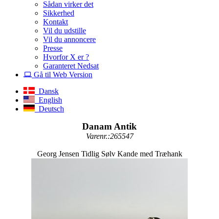
Sådan virker det
Sikkerhed
Kontakt
Vil du udstille
Vil du annoncere
Presse
Hvorfor X er ?
Garanteret Nedsat
Gå til Web Version
Dansk
English
Deutsch
Danam Antik
Varenr.:265547
Georg Jensen Tidlig Sølv Kande med Træhank