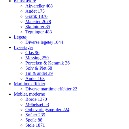
Kunst ældre
Akvareller
408
Andet
175
Grafik
1876
Malerier
2678
Skulpturer
85
Tegninger
483
Legetøj
Diverse legetøj
1044
Lysestager
Glas
96
Messing
250
Porcelæn & Keramik
36
Sølv & Plet
68
Tin & andet
39
Andet
168
Maritime effekter
Diverse maritime effekter
22
Møbler, moderne
Borde
1370
Møbelsæt
53
Opbevaringsmøbler
224
Sofaer
239
Spejle
88
Stole
1871