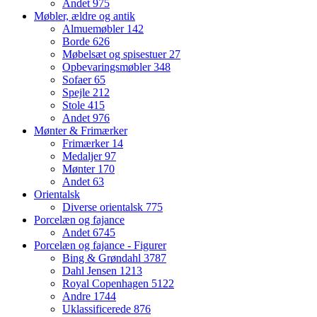
Andet
975
Møbler, ældre og antik
Almuemøbler
142
Borde
626
Møbelsæt og spisestuer
27
Opbevaringsmøbler
348
Sofaer
65
Spejle
212
Stole
415
Andet
976
Mønter & Frimærker
Frimærker
14
Medaljer
97
Mønter
170
Andet
63
Orientalsk
Diverse orientalsk
775
Porcelæn og fajance
Andet
6745
Porcelæn og fajance - Figurer
Bing & Grøndahl
3787
Dahl Jensen
1213
Royal Copenhagen
5122
Andre
1744
Uklassificerede
876