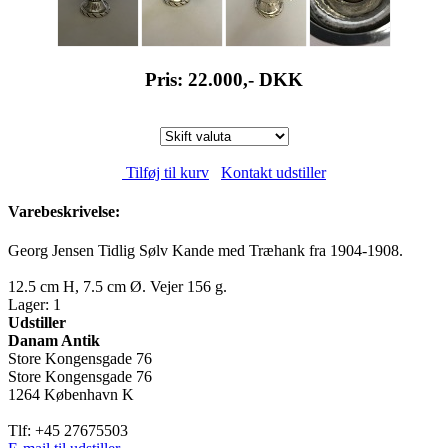
Pris: 22.000,-
DKK
Tilføj til kurv
Kontakt udstiller
Varebeskrivelse:
Georg Jensen Tidlig Sølv Kande med Træhank fra 1904-1908.
12.5 cm H, 7.5 cm Ø. Vejer 156 g.
Lager: 1
Udstiller
Danam Antik
Store Kongensgade 76
Store Kongensgade 76
1264 København K
Tlf: +45 27675503