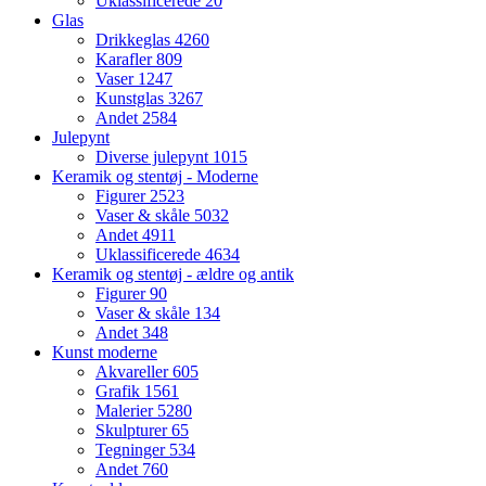
Uklassificerede
20
Glas
Drikkeglas
4260
Karafler
809
Vaser
1247
Kunstglas
3267
Andet
2584
Julepynt
Diverse julepynt
1015
Keramik og stentøj - Moderne
Figurer
2523
Vaser & skåle
5032
Andet
4911
Uklassificerede
4634
Keramik og stentøj - ældre og antik
Figurer
90
Vaser & skåle
134
Andet
348
Kunst moderne
Akvareller
605
Grafik
1561
Malerier
5280
Skulpturer
65
Tegninger
534
Andet
760