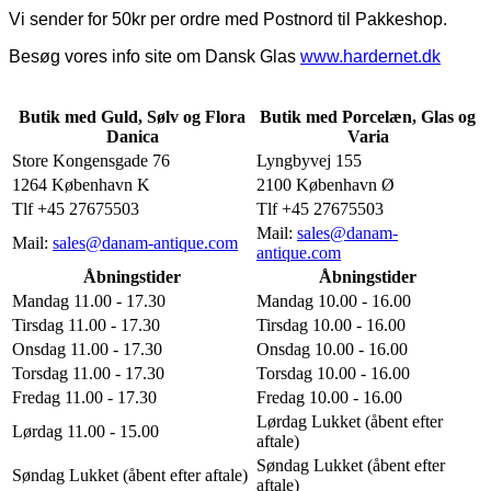
Vi sender for 50kr per ordre med Postnord til Pakkeshop.
Besøg vores info site om Dansk Glas
www.hardernet.dk
Butik med Guld, Sølv og Flora
Butik med Porcelæn, Glas og
Danica
Varia
Store Kongensgade 76
Lyngbyvej 155
1264 København K
2100 København Ø
Tlf +45 27675503
Tlf +45 27675503
Mail:
sales@danam-
Mail:
sales@danam-antique.com
antique.com
Åbningstider
Åbningstider
Mandag 11.00 - 17.30
Mandag 10.00 - 16.00
Tirsdag 11.00 - 17.30
Tirsdag 10.00 - 16.00
Onsdag 11.00 - 17.30
Onsdag 10.00 - 16.00
Torsdag 11.00 - 17.30
Torsdag 10.00 - 16.00
Fredag 11.00 - 17.30
Fredag 10.00 - 16.00
Lørdag Lukket (åbent efter
Lørdag 11.00 - 15.00
aftale)
Søndag Lukket (åbent efter
Søndag Lukket (åbent efter aftale)
aftale)