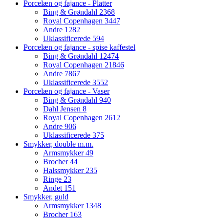
Porcelæn og fajance - Platter
Bing & Grøndahl
2368
Royal Copenhagen
3447
Andre
1282
Uklassificerede
594
Porcelæn og fajance - spise kaffestel
Bing & Grøndahl
12474
Royal Copenhagen
21846
Andre
7867
Uklassificerede
3552
Porcelæn og fajance - Vaser
Bing & Grøndahl
940
Dahl Jensen
8
Royal Copenhagen
2612
Andre
906
Uklassificerede
375
Smykker, double m.m.
Armsmykker
49
Brocher
44
Halssmykker
235
Ringe
23
Andet
151
Smykker, guld
Armsmykker
1348
Brocher
163