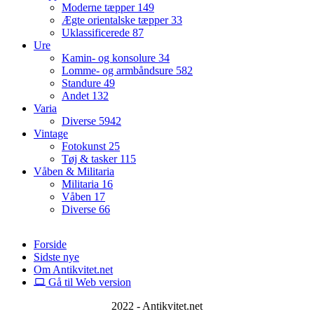
Moderne tæpper
149
Ægte orientalske tæpper
33
Uklassificerede
87
Ure
Kamin- og konsolure
34
Lomme- og armbåndsure
582
Standure
49
Andet
132
Varia
Diverse
5942
Vintage
Fotokunst
25
Tøj & tasker
115
Våben & Militaria
Militaria
16
Våben
17
Diverse
66
Forside
Sidste nye
Om Antikvitet.net
Gå til Web version
2022 - Antikvitet.net