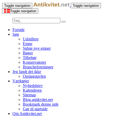
Toggle navigation
Toggle navigation
Toggle navigation
Forside
Søg
Udstillere
Emne
Sidste nye emner
Bøger
Tilbehør
Konservatorer
Brancheforeninger
Jeg fandt det ikke
Opslagstavlen
Værktøjer
Nyhedsbrev
Kalenderen
Sitemap
Blog.antikvitet.net
Bookmark denne side
Gør til startside
Om Antikvitet.net