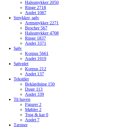
Halssmykker
2050
Ringe
2718
Andet
1087
Smykker, sølv
Armsmykker
2271
Brocher
567
Halssmykker
4708
Ringe
1837
Andet
3371
Sølv
Korpus
5661
Andet
1919
Sølvplet
Korpus
212
Andet
137
Tekstiler
Beklædning
150
Duge
113
Andet
339
Til haven
Figurer
2
Møbler
2
Trug & kar
0
Andet
7
Tæpper