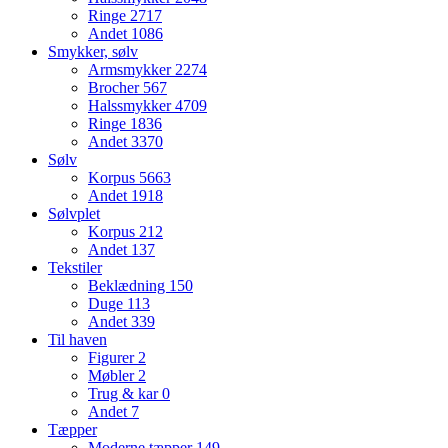
Ringe
2717
Andet
1086
Smykker, sølv
Armsmykker
2274
Brocher
567
Halssmykker
4709
Ringe
1836
Andet
3370
Sølv
Korpus
5663
Andet
1918
Sølvplet
Korpus
212
Andet
137
Tekstiler
Beklædning
150
Duge
113
Andet
339
Til haven
Figurer
2
Møbler
2
Trug & kar
0
Andet
7
Tæpper
Moderne tæpper
149