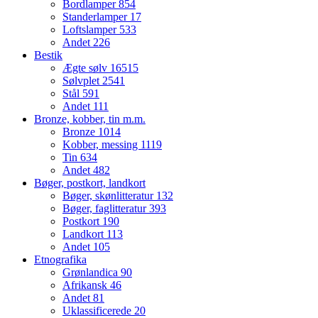
Bordlamper
854
Standerlamper
17
Loftslamper
533
Andet
226
Bestik
Ægte sølv
16515
Sølvplet
2541
Stål
591
Andet
111
Bronze, kobber, tin m.m.
Bronze
1014
Kobber, messing
1119
Tin
634
Andet
482
Bøger, postkort, landkort
Bøger, skønlitteratur
132
Bøger, faglitteratur
393
Postkort
190
Landkort
113
Andet
105
Etnografika
Grønlandica
90
Afrikansk
46
Andet
81
Uklassificerede
20