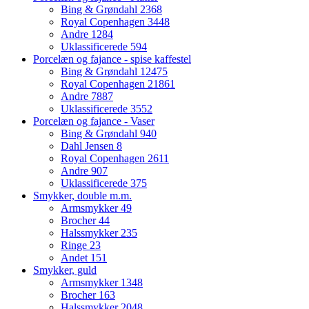
Bing & Grøndahl
2368
Royal Copenhagen
3448
Andre
1284
Uklassificerede
594
Porcelæn og fajance - spise kaffestel
Bing & Grøndahl
12475
Royal Copenhagen
21861
Andre
7887
Uklassificerede
3552
Porcelæn og fajance - Vaser
Bing & Grøndahl
940
Dahl Jensen
8
Royal Copenhagen
2611
Andre
907
Uklassificerede
375
Smykker, double m.m.
Armsmykker
49
Brocher
44
Halssmykker
235
Ringe
23
Andet
151
Smykker, guld
Armsmykker
1348
Brocher
163
Halssmykker
2048