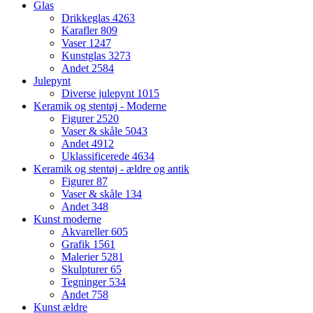
Glas
Drikkeglas
4263
Karafler
809
Vaser
1247
Kunstglas
3273
Andet
2584
Julepynt
Diverse julepynt
1015
Keramik og stentøj - Moderne
Figurer
2520
Vaser & skåle
5043
Andet
4912
Uklassificerede
4634
Keramik og stentøj - ældre og antik
Figurer
87
Vaser & skåle
134
Andet
348
Kunst moderne
Akvareller
605
Grafik
1561
Malerier
5281
Skulpturer
65
Tegninger
534
Andet
758
Kunst ældre