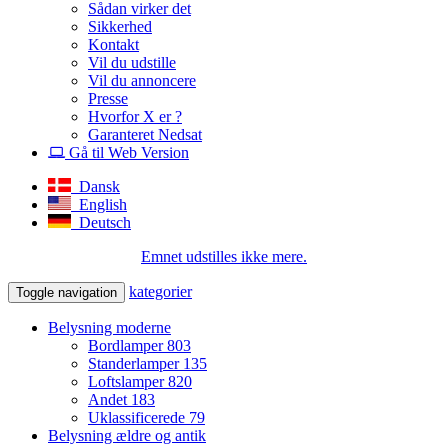
Sådan virker det
Sikkerhed
Kontakt
Vil du udstille
Vil du annoncere
Presse
Hvorfor X er ?
Garanteret Nedsat
Gå til Web Version
Dansk
English
Deutsch
Emnet udstilles ikke mere.
kategorier
Toggle navigation
Belysning moderne
Bordlamper
803
Standerlamper
135
Loftslamper
820
Andet
183
Uklassificerede
79
Belysning ældre og antik