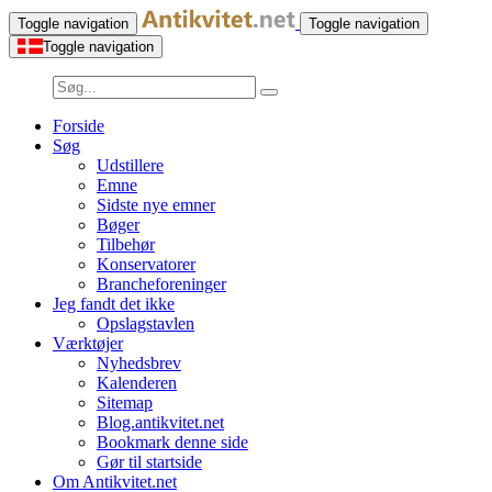
Toggle navigation
Toggle navigation
Toggle navigation
Forside
Søg
Udstillere
Emne
Sidste nye emner
Bøger
Tilbehør
Konservatorer
Brancheforeninger
Jeg fandt det ikke
Opslagstavlen
Værktøjer
Nyhedsbrev
Kalenderen
Sitemap
Blog.antikvitet.net
Bookmark denne side
Gør til startside
Om Antikvitet.net