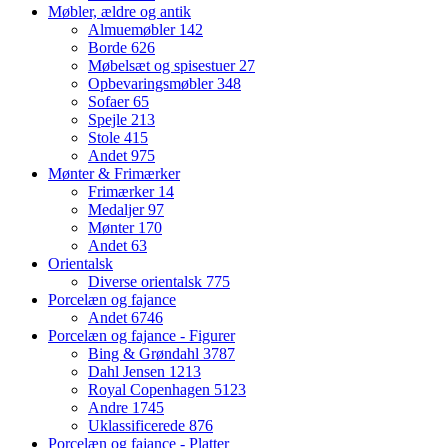
Møbler, ældre og antik
Almuemøbler
142
Borde
626
Møbelsæt og spisestuer
27
Opbevaringsmøbler
348
Sofaer
65
Spejle
213
Stole
415
Andet
975
Mønter & Frimærker
Frimærker
14
Medaljer
97
Mønter
170
Andet
63
Orientalsk
Diverse orientalsk
775
Porcelæn og fajance
Andet
6746
Porcelæn og fajance - Figurer
Bing & Grøndahl
3787
Dahl Jensen
1213
Royal Copenhagen
5123
Andre
1745
Uklassificerede
876
Porcelæn og fajance - Platter