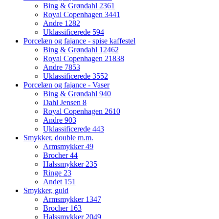
Bing & Grøndahl
2361
Royal Copenhagen
3441
Andre
1282
Uklassificerede
594
Porcelæn og fajance - spise kaffestel
Bing & Grøndahl
12462
Royal Copenhagen
21838
Andre
7853
Uklassificerede
3552
Porcelæn og fajance - Vaser
Bing & Grøndahl
940
Dahl Jensen
8
Royal Copenhagen
2610
Andre
903
Uklassificerede
443
Smykker, double m.m.
Armsmykker
49
Brocher
44
Halssmykker
235
Ringe
23
Andet
151
Smykker, guld
Armsmykker
1347
Brocher
163
Halssmykker
2049