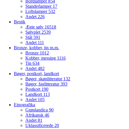
Bordlamper
854
Standerlamper
17
Loftslamper
532
Andet
226
Bestik
Ægte sølv
16518
Sølvplet
2539
Stål
591
Andet
111
Bronze, kobber, tin m.m.
Bronze
1012
Kobber, messing
1116
Tin
634
Andet
482
Bøger, postkort, landkort
Bøger, skønlitteratur
132
Bøger, faglitteratur
393
Postkort
190
Landkort
113
Andet
105
Etnografika
Grønlandica
90
Afrikansk
46
Andet
81
Uklassificerede
20