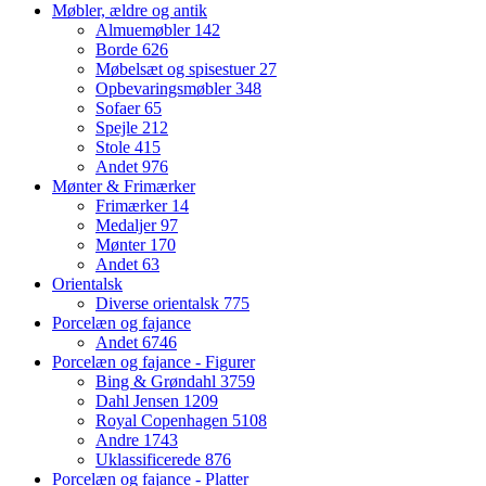
Møbler, ældre og antik
Almuemøbler
142
Borde
626
Møbelsæt og spisestuer
27
Opbevaringsmøbler
348
Sofaer
65
Spejle
212
Stole
415
Andet
976
Mønter & Frimærker
Frimærker
14
Medaljer
97
Mønter
170
Andet
63
Orientalsk
Diverse orientalsk
775
Porcelæn og fajance
Andet
6746
Porcelæn og fajance - Figurer
Bing & Grøndahl
3759
Dahl Jensen
1209
Royal Copenhagen
5108
Andre
1743
Uklassificerede
876
Porcelæn og fajance - Platter