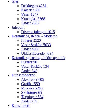
Glas
Drikkeglas
4261
Karafler
809
Vaser
1247
Kunstglas
3268
Andet
2582
Julepynt
Diverse julepynt
1015
Keramik og stentøj - Moderne
Figurer
2523
Vaser & skåle
5033
Andet
4908
Uklassificerede
4634
Keramik og stentøj - ældre og antik
Figurer
90
Vaser & skåle
134
Andet
348
Kunst moderne
Akvareller
605
Grafik
1559
Malerier
5280
Skulpturer
65
Tegninger
534
Andet
759
Kunst ældre