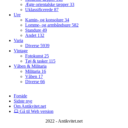
Ægte orientalske tæpper
33
Uklassificerede
87
Ure
Kamin- og konsolure
34
Lomme- og armbåndsure
582
Standure
49
Andet
132
Varia
Diverse
5939
Vintage
Fotokunst
25
Tøj & tasker
115
Våben & Militaria
Militaria
16
Våben
17
Diverse
66
Forside
Sidste nye
Om Antikvitet.net
Gå til Web version
2022 - Antikvitet.net