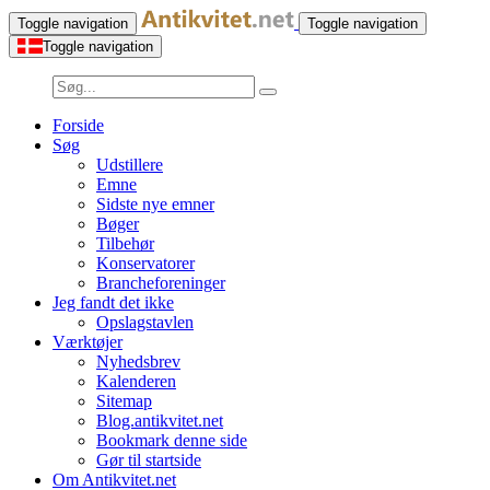
Toggle navigation
Toggle navigation
Toggle navigation
Forside
Søg
Udstillere
Emne
Sidste nye emner
Bøger
Tilbehør
Konservatorer
Brancheforeninger
Jeg fandt det ikke
Opslagstavlen
Værktøjer
Nyhedsbrev
Kalenderen
Sitemap
Blog.antikvitet.net
Bookmark denne side
Gør til startside
Om Antikvitet.net