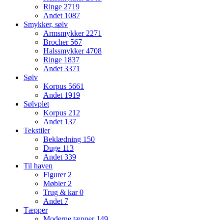
Ringe
2719
Andet
1087
Smykker, sølv
Armsmykker
2271
Brocher
567
Halssmykker
4708
Ringe
1837
Andet
3371
Sølv
Korpus
5661
Andet
1919
Sølvplet
Korpus
212
Andet
137
Tekstiler
Beklædning
150
Duge
113
Andet
339
Til haven
Figurer
2
Møbler
2
Trug & kar
0
Andet
7
Tæpper
Moderne tæpper
149