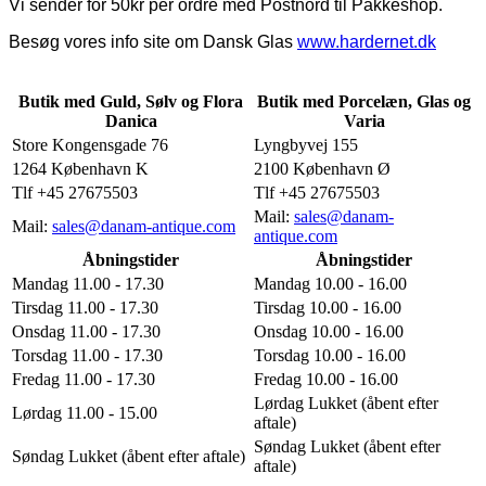
Vi sender for 50kr per ordre med Postnord til Pakkeshop.
Besøg vores info site om Dansk Glas
www.hardernet.dk
Butik med Guld, Sølv og Flora
Butik med Porcelæn, Glas og
Danica
Varia
Store Kongensgade 76
Lyngbyvej 155
1264 København K
2100 København Ø
Tlf +45 27675503
Tlf +45 27675503
Mail:
sales@danam-
Mail:
sales@danam-antique.com
antique.com
Åbningstider
Åbningstider
Mandag 11.00 - 17.30
Mandag 10.00 - 16.00
Tirsdag 11.00 - 17.30
Tirsdag 10.00 - 16.00
Onsdag 11.00 - 17.30
Onsdag 10.00 - 16.00
Torsdag 11.00 - 17.30
Torsdag 10.00 - 16.00
Fredag 11.00 - 17.30
Fredag 10.00 - 16.00
Lørdag Lukket (åbent efter
Lørdag 11.00 - 15.00
aftale)
Søndag Lukket (åbent efter
Søndag Lukket (åbent efter aftale)
aftale)