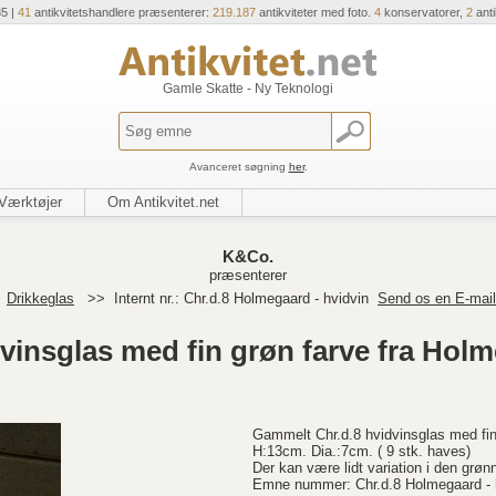
35 |
41
antikvitetshandlere præsenterer:
219.187
antikviteter med foto.
4
konservatorer,
2
ant
Gamle Skatte - Ny Teknologi
Avanceret søgning
her
.
Værktøjer
Om Antikvitet.net
K&Co.
præsenterer
>
Drikkeglas
>>
Internt nr.: Chr.d.8 Holmegaard - hvidvin
Send os en E-mail
vinsglas med fin grøn farve fra Hol
Gammelt Chr.d.8 hvidvinsglas med fin
H:13cm. Dia.:7cm. ( 9 stk. haves)
Der kan være lidt variation i den grøn
Emne nummer: Chr.d.8 Holmegaard - 