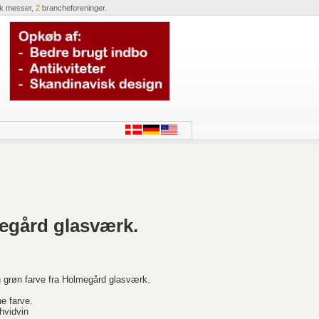
ik messer,
2
brancheforeninger.
megård glasværk.
 grøn farve fra Holmegård glasværk.
ne farve.
hvidvin