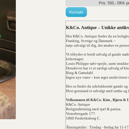
Pris:
550
,-
DKK
pr
Kontakt
K&Co. Antique – Unikke antikvi
Hos K&Co. Antique finder du en boligbut
Frankrig, Sverige og Danmark –
nøje udvalgt til dig, der ønsker en pers
Vi tilbyder et bredt udvalg af gamle møb
kirkestager.
Louis Philippe sølv-spejle, samt smukk
Derudover har vi et særligt udvalg af k
Bing & Grøndahl.
Ingen nye varer – kun ægte antikviteter 
Hos os finder du udelukkende gamle og 
Hver genstand er udvalgt med omhu og fo
Velkommen til K&Co. Kim , Bjørn & 
K&Co. Antique
Boligindretning med sjæl & patina.
Vesterbrogade 177.
1800 Frederiksberg C.
Åbningstider : Tirsdag - fredag fra 11-17