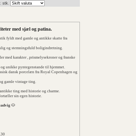
. stk.
teter med sjæl og patina.
ik fyldt med gamle og antikke skatte fra
onlig og stemningsfuld boligindretning.
ler med karakter , prismelysekroner og franske
e og unikke pyntegenstande til hjemmet.
lassisk dansk porcelæn fra Royal Copenhagen og
og gamle vintage ting.
antikke ting med historie og charme.
rtæller sin egen historie.
Ludvig
🐶
.30