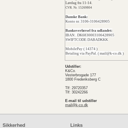
Lørdag fra 11-14.
CVR. Nr. 15269804
Danske Bank:
Konto nr. 3106-3106428905
Bankoverførsel fra udlandet:
IBAN:. DK6830003106428905
SWIFTCODE:DABADKKK
MobilePay ( 14374 )
Betaling via PayPal. ( mail@k-co.dk )
Udstiller:
K&Co.
Vesterbrogade 177
1800 Frederiksberg C
Tlf: 29720357
Tlf: 30242266
E-mail til udstiller
mail@k-co.dk
Sikkerhed
Links