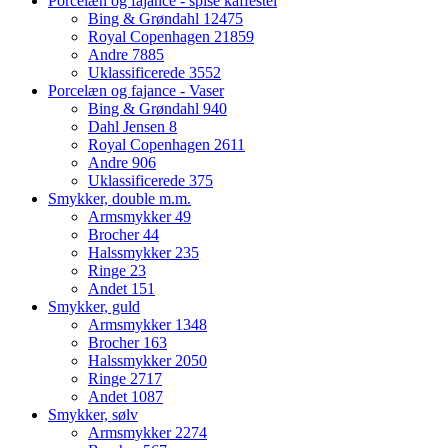
Porcelæn og fajance - spise kaffestel
Bing & Grøndahl
12475
Royal Copenhagen
21859
Andre
7885
Uklassificerede
3552
Porcelæn og fajance - Vaser
Bing & Grøndahl
940
Dahl Jensen
8
Royal Copenhagen
2611
Andre
906
Uklassificerede
375
Smykker, double m.m.
Armsmykker
49
Brocher
44
Halssmykker
235
Ringe
23
Andet
151
Smykker, guld
Armsmykker
1348
Brocher
163
Halssmykker
2050
Ringe
2717
Andet
1087
Smykker, sølv
Armsmykker
2274