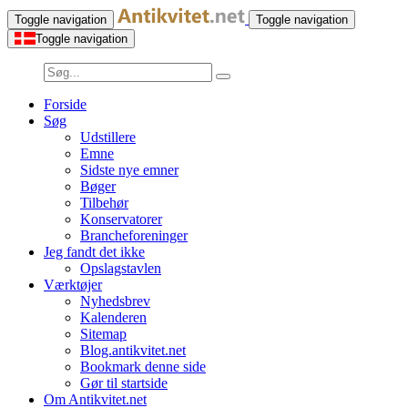
Toggle navigation
Toggle navigation
Toggle navigation
Forside
Søg
Udstillere
Emne
Sidste nye emner
Bøger
Tilbehør
Konservatorer
Brancheforeninger
Jeg fandt det ikke
Opslagstavlen
Værktøjer
Nyhedsbrev
Kalenderen
Sitemap
Blog.antikvitet.net
Bookmark denne side
Gør til startside
Om Antikvitet.net