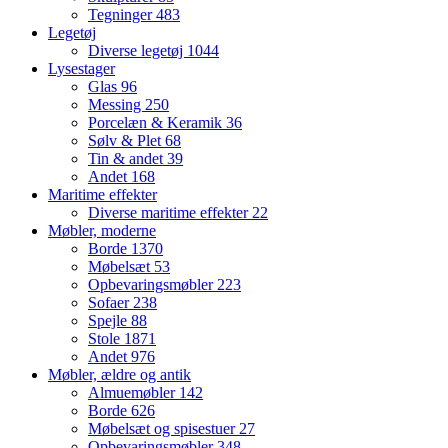
Tegninger
483
Legetøj
Diverse legetøj
1044
Lysestager
Glas
96
Messing
250
Porcelæn & Keramik
36
Sølv & Plet
68
Tin & andet
39
Andet
168
Maritime effekter
Diverse maritime effekter
22
Møbler, moderne
Borde
1370
Møbelsæt
53
Opbevaringsmøbler
223
Sofaer
238
Spejle
88
Stole
1871
Andet
976
Møbler, ældre og antik
Almuemøbler
142
Borde
626
Møbelsæt og spisestuer
27
Opbevaringsmøbler
348