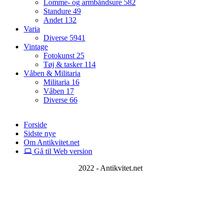
Lomme- og armbåndsure
582
Standure
49
Andet
132
Varia
Diverse
5941
Vintage
Fotokunst
25
Tøj & tasker
114
Våben & Militaria
Militaria
16
Våben
17
Diverse
66
Forside
Sidste nye
Om Antikvitet.net
Gå til Web version
2022 - Antikvitet.net