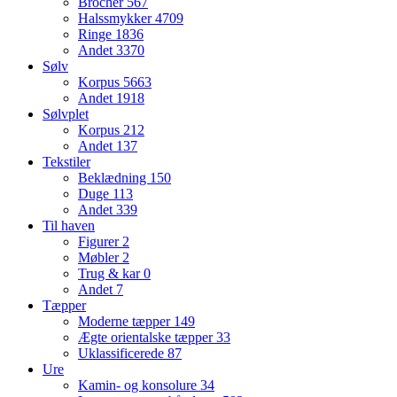
Brocher
567
Halssmykker
4709
Ringe
1836
Andet
3370
Sølv
Korpus
5663
Andet
1918
Sølvplet
Korpus
212
Andet
137
Tekstiler
Beklædning
150
Duge
113
Andet
339
Til haven
Figurer
2
Møbler
2
Trug & kar
0
Andet
7
Tæpper
Moderne tæpper
149
Ægte orientalske tæpper
33
Uklassificerede
87
Ure
Kamin- og konsolure
34