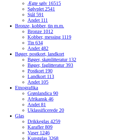
Ægte sølv
16515
Sølvplet
2541
Stål
591
Andet
111
Bronze, kobber, tin m.m.
Bronze
1012
Kobber, messing
1119
Tin
634
Andet
482
Bøger, postkort, landkort
Bøger, skønlitteratur
132
Bøger, faglitteratur
393
Postkort
190
Landkort
113
Andet
105
Etnografika
Grønlandica
90
Afrikansk
46
Andet
81
Uklassificerede
20
Glas
Drikkeglas
4259
Karafler
809
Vaser
1246
Kunstglas
3268