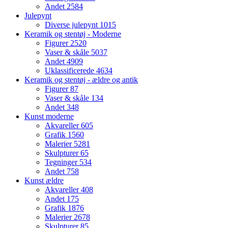
Andet
2584
Julepynt
Diverse julepynt
1015
Keramik og stentøj - Moderne
Figurer
2520
Vaser & skåle
5037
Andet
4909
Uklassificerede
4634
Keramik og stentøj - ældre og antik
Figurer
87
Vaser & skåle
134
Andet
348
Kunst moderne
Akvareller
605
Grafik
1560
Malerier
5281
Skulpturer
65
Tegninger
534
Andet
758
Kunst ældre
Akvareller
408
Andet
175
Grafik
1876
Malerier
2678
Skulpturer
85