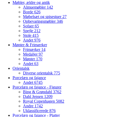
Møbler, ældre og antik
Almuemøbler
142
Borde
626
Møbelsæt og spisestuer
27
Opbevaringsmøbler
346
Sofaer
65
Spejle
212
Stole
415
Andet
976
Mønter & Frimærker
Frimærker
14
Medaljer
97
Mønter
170
Andet
63
Orientalsk
Diverse orientalsk
775
Porcelæn og fajance
Andet
6745
Porcelæn og fajance - Figurer
Bing & Grøndahl
3762
Dahl Jensen
1209
Royal Copenhagen
5082
Andre
1742
Uklassificerede
876
Porcelæn og fajance - Platter