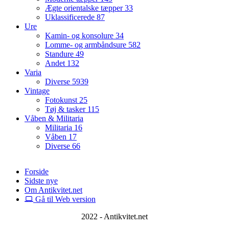
Ægte orientalske tæpper
33
Uklassificerede
87
Ure
Kamin- og konsolure
34
Lomme- og armbåndsure
582
Standure
49
Andet
132
Varia
Diverse
5939
Vintage
Fotokunst
25
Tøj & tasker
115
Våben & Militaria
Militaria
16
Våben
17
Diverse
66
Forside
Sidste nye
Om Antikvitet.net
Gå til Web version
2022 - Antikvitet.net