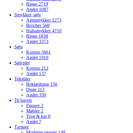
Ringe
2719
Andet
1087
Smykker, sølv
Armsmykker
2273
Brocher
568
Halssmykker
4710
Ringe
1838
Andet
3373
Sølv
Korpus
5661
Andet
1919
Sølvplet
Korpus
212
Andet
137
Tekstiler
Beklædning
150
Duge
113
Andet
339
Til haven
Figurer
2
Møbler
2
Trug & kar
0
Andet
7
Tæpper
Moderne tæpper
149