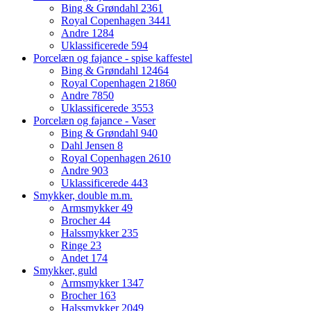
Bing & Grøndahl
2361
Royal Copenhagen
3441
Andre
1284
Uklassificerede
594
Porcelæn og fajance - spise kaffestel
Bing & Grøndahl
12464
Royal Copenhagen
21860
Andre
7850
Uklassificerede
3553
Porcelæn og fajance - Vaser
Bing & Grøndahl
940
Dahl Jensen
8
Royal Copenhagen
2610
Andre
903
Uklassificerede
443
Smykker, double m.m.
Armsmykker
49
Brocher
44
Halssmykker
235
Ringe
23
Andet
174
Smykker, guld
Armsmykker
1347
Brocher
163
Halssmykker
2049