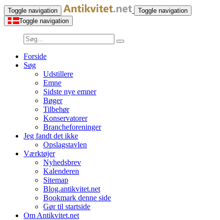
Toggle navigation
Toggle navigation
Toggle navigation
Forside
Søg
Udstillere
Emne
Sidste nye emner
Bøger
Tilbehør
Konservatorer
Brancheforeninger
Jeg fandt det ikke
Opslagstavlen
Værktøjer
Nyhedsbrev
Kalenderen
Sitemap
Blog.antikvitet.net
Bookmark denne side
Gør til startside
Om Antikvitet.net