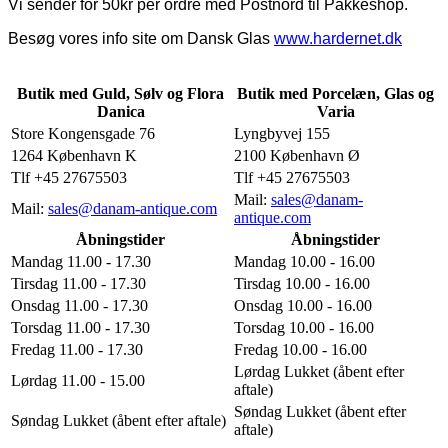
Vi sender for 50kr per ordre med Postnord til Pakkeshop.
Besøg vores info site om Dansk Glas
www.hardernet.dk
Butik med Guld, Sølv og Flora
Butik med Porcelæn, Glas og
Danica
Varia
Store Kongensgade 76
Lyngbyvej 155
1264 København K
2100 København Ø
Tlf +45 27675503
Tlf +45 27675503
Mail:
sales@danam-
Mail:
sales@danam-antique.com
antique.com
Åbningstider
Åbningstider
Mandag 11.00 - 17.30
Mandag 10.00 - 16.00
Tirsdag 11.00 - 17.30
Tirsdag 10.00 - 16.00
Onsdag 11.00 - 17.30
Onsdag 10.00 - 16.00
Torsdag 11.00 - 17.30
Torsdag 10.00 - 16.00
Fredag 11.00 - 17.30
Fredag 10.00 - 16.00
Lørdag Lukket (åbent efter
Lørdag 11.00 - 15.00
aftale)
Søndag Lukket (åbent efter
Søndag Lukket (åbent efter aftale)
aftale)