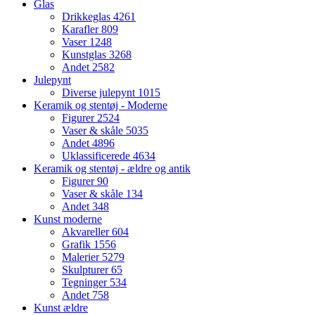
Glas
Drikkeglas
4261
Karafler
809
Vaser
1248
Kunstglas
3268
Andet
2582
Julepynt
Diverse julepynt
1015
Keramik og stentøj - Moderne
Figurer
2524
Vaser & skåle
5035
Andet
4896
Uklassificerede
4634
Keramik og stentøj - ældre og antik
Figurer
90
Vaser & skåle
134
Andet
348
Kunst moderne
Akvareller
604
Grafik
1556
Malerier
5279
Skulpturer
65
Tegninger
534
Andet
758
Kunst ældre