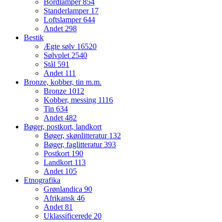
Bordlamper
854
Standerlamper
17
Loftslamper
644
Andet
298
Bestik
Ægte sølv
16520
Sølvplet
2540
Stål
591
Andet
111
Bronze, kobber, tin m.m.
Bronze
1012
Kobber, messing
1116
Tin
634
Andet
482
Bøger, postkort, landkort
Bøger, skønlitteratur
132
Bøger, faglitteratur
393
Postkort
190
Landkort
113
Andet
105
Etnografika
Grønlandica
90
Afrikansk
46
Andet
81
Uklassificerede
20