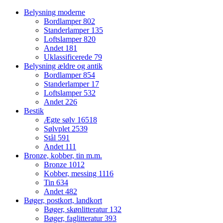
Belysning moderne
Bordlamper
802
Standerlamper
135
Loftslamper
820
Andet
181
Uklassificerede
79
Belysning ældre og antik
Bordlamper
854
Standerlamper
17
Loftslamper
532
Andet
226
Bestik
Ægte sølv
16518
Sølvplet
2539
Stål
591
Andet
111
Bronze, kobber, tin m.m.
Bronze
1012
Kobber, messing
1116
Tin
634
Andet
482
Bøger, postkort, landkort
Bøger, skønlitteratur
132
Bøger, faglitteratur
393