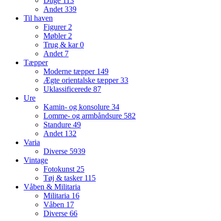
Duge
113
Andet
339
Til haven
Figurer
2
Møbler
2
Trug & kar
0
Andet
7
Tæpper
Moderne tæpper
149
Ægte orientalske tæpper
33
Uklassificerede
87
Ure
Kamin- og konsolure
34
Lomme- og armbåndsure
582
Standure
49
Andet
132
Varia
Diverse
5939
Vintage
Fotokunst
25
Tøj & tasker
115
Våben & Militaria
Militaria
16
Våben
17
Diverse
66