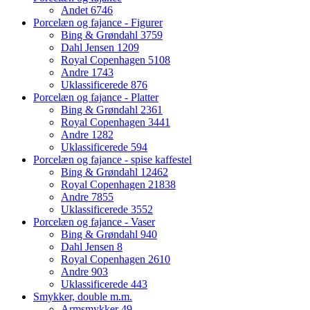
Andet
6746
Porcelæn og fajance - Figurer
Bing & Grøndahl
3759
Dahl Jensen
1209
Royal Copenhagen
5108
Andre
1743
Uklassificerede
876
Porcelæn og fajance - Platter
Bing & Grøndahl
2361
Royal Copenhagen
3441
Andre
1282
Uklassificerede
594
Porcelæn og fajance - spise kaffestel
Bing & Grøndahl
12462
Royal Copenhagen
21838
Andre
7855
Uklassificerede
3552
Porcelæn og fajance - Vaser
Bing & Grøndahl
940
Dahl Jensen
8
Royal Copenhagen
2610
Andre
903
Uklassificerede
443
Smykker, double m.m.
Armsmykker
49