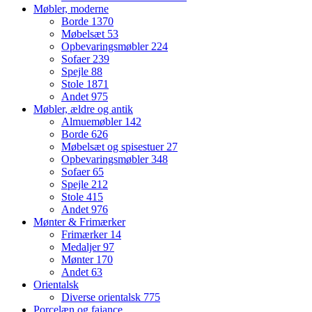
Møbler, moderne
Borde
1370
Møbelsæt
53
Opbevaringsmøbler
224
Sofaer
239
Spejle
88
Stole
1871
Andet
975
Møbler, ældre og antik
Almuemøbler
142
Borde
626
Møbelsæt og spisestuer
27
Opbevaringsmøbler
348
Sofaer
65
Spejle
212
Stole
415
Andet
976
Mønter & Frimærker
Frimærker
14
Medaljer
97
Mønter
170
Andet
63
Orientalsk
Diverse orientalsk
775
Porcelæn og fajance