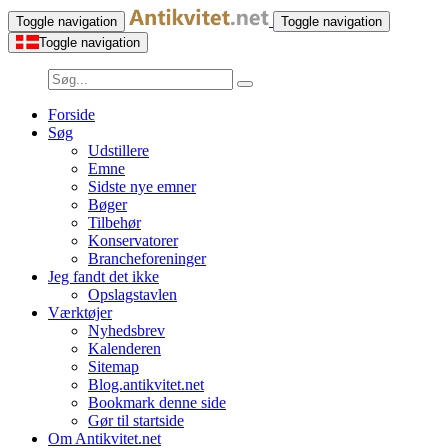
Toggle navigation
Toggle navigation
Toggle navigation
Forside
Søg
Udstillere
Emne
Sidste nye emner
Bøger
Tilbehør
Konservatorer
Brancheforeninger
Jeg fandt det ikke
Opslagstavlen
Værktøjer
Nyhedsbrev
Kalenderen
Sitemap
Blog.antikvitet.net
Bookmark denne side
Gør til startside
Om Antikvitet.net