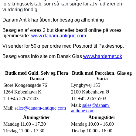
forsikringsselskab, som så kan sørge for at vi udfører en
vurdering for dig.
Danam Antik har åbent for besøg og afhentning
Besøg en af vores 2 butikker eller bestil online på vores
hjemmeside:
www.danam-antique.com
Vi sender for 50kr per ordre med Postnord til Pakkeshop.
Besøg vores info site om Dansk Glas
www.hardernet.dk
Butik med Guld, Sølv og Flora
Butik med Porcelæn, Glas og
Danica
Varia
Store Kongensgade 76
Lyngbyvej 155
1264 København K
2100 København Ø
Tlf +45 27675503
Tlf +45 27675503
Mail:
sales@danam-
Mail:
sales@danam-antique.com
antique.com
Åbningstider
Åbningstider
Mandag 11.00 - 17.30
Mandag 10.00 - 16.00
Tirsdag 11.00 - 17.30
Tirsdag 10.00 - 16.00