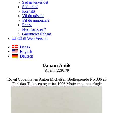
Sådan virker det
Sikkerhed
Kontakt
Vil du udstille
Vil du annoncere
Presse
Hvorfor X er ?
Garanteret Nedsat
Gå til Web Version
Dansk
English
Deutsch
Danam Antik
Varenr.:229149
Royal Copenhagen Anton Michelsen Bæltespænde No 336 af
Christian Thomsen og er fra 1906 Motiv er sommerfugle