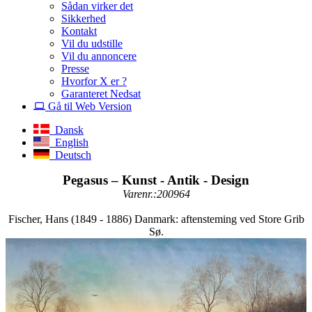
Sådan virker det
Sikkerhed
Kontakt
Vil du udstille
Vil du annoncere
Presse
Hvorfor X er ?
Garanteret Nedsat
Gå til Web Version
Dansk
English
Deutsch
Pegasus – Kunst - Antik - Design
Varenr.:200964
Fischer, Hans (1849 - 1886) Danmark: aftensteming ved Store Grib
Sø.