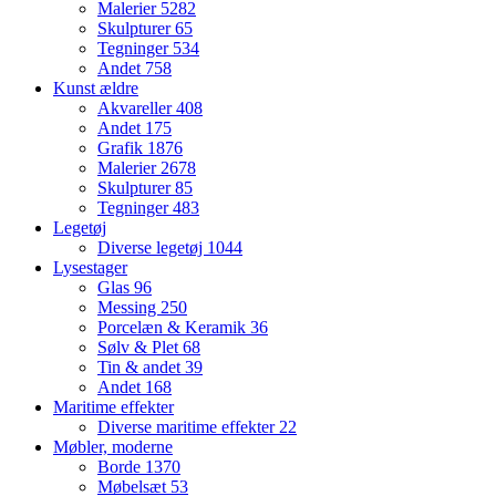
Malerier
5282
Skulpturer
65
Tegninger
534
Andet
758
Kunst ældre
Akvareller
408
Andet
175
Grafik
1876
Malerier
2678
Skulpturer
85
Tegninger
483
Legetøj
Diverse legetøj
1044
Lysestager
Glas
96
Messing
250
Porcelæn & Keramik
36
Sølv & Plet
68
Tin & andet
39
Andet
168
Maritime effekter
Diverse maritime effekter
22
Møbler, moderne
Borde
1370
Møbelsæt
53