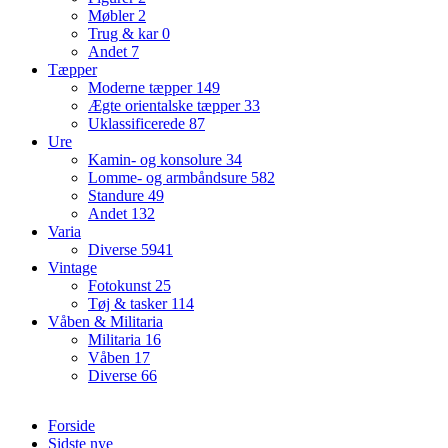
Møbler
2
Trug & kar
0
Andet
7
Tæpper
Moderne tæpper
149
Ægte orientalske tæpper
33
Uklassificerede
87
Ure
Kamin- og konsolure
34
Lomme- og armbåndsure
582
Standure
49
Andet
132
Varia
Diverse
5941
Vintage
Fotokunst
25
Tøj & tasker
114
Våben & Militaria
Militaria
16
Våben
17
Diverse
66
Forside
Sidste nye