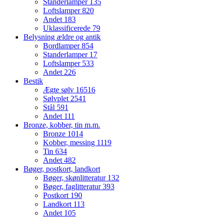
Standerlamper
135
Loftslamper
820
Andet
183
Uklassificerede
79
Belysning ældre og antik
Bordlamper
854
Standerlamper
17
Loftslamper
533
Andet
226
Bestik
Ægte sølv
16516
Sølvplet
2541
Stål
591
Andet
111
Bronze, kobber, tin m.m.
Bronze
1014
Kobber, messing
1119
Tin
634
Andet
482
Bøger, postkort, landkort
Bøger, skønlitteratur
132
Bøger, faglitteratur
393
Postkort
190
Landkort
113
Andet
105