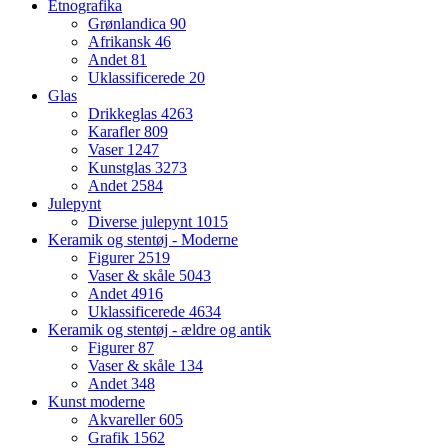
Etnografika
Grønlandica
90
Afrikansk
46
Andet
81
Uklassificerede
20
Glas
Drikkeglas
4263
Karafler
809
Vaser
1247
Kunstglas
3273
Andet
2584
Julepynt
Diverse julepynt
1015
Keramik og stentøj - Moderne
Figurer
2519
Vaser & skåle
5043
Andet
4916
Uklassificerede
4634
Keramik og stentøj - ældre og antik
Figurer
87
Vaser & skåle
134
Andet
348
Kunst moderne
Akvareller
605
Grafik
1562