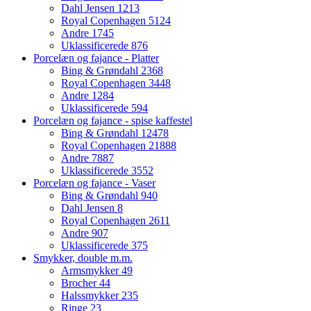
Dahl Jensen
1213
Royal Copenhagen
5124
Andre
1745
Uklassificerede
876
Porcelæn og fajance - Platter
Bing & Grøndahl
2368
Royal Copenhagen
3448
Andre
1284
Uklassificerede
594
Porcelæn og fajance - spise kaffestel
Bing & Grøndahl
12478
Royal Copenhagen
21888
Andre
7887
Uklassificerede
3552
Porcelæn og fajance - Vaser
Bing & Grøndahl
940
Dahl Jensen
8
Royal Copenhagen
2611
Andre
907
Uklassificerede
375
Smykker, double m.m.
Armsmykker
49
Brocher
44
Halssmykker
235
Ringe
23