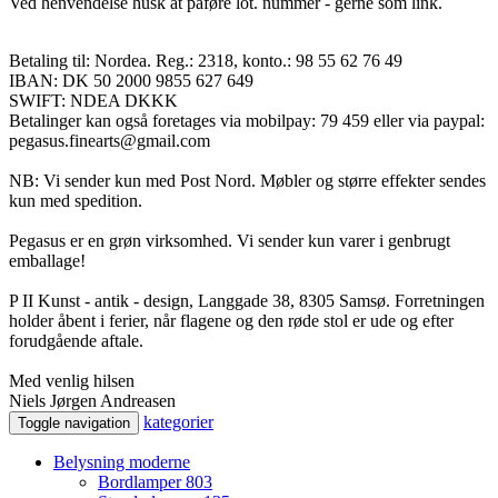
Ved henvendelse husk at påføre lot. nummer - gerne som link.
Betaling til: Nordea. Reg.: 2318, konto.: 98 55 62 76 49
IBAN: DK 50 2000 9855 627 649
SWIFT: NDEA DKKK
Betalinger kan også foretages via mobilpay: 79 459 eller via paypal:
pegasus.finearts@gmail.com
NB: Vi sender kun med Post Nord. Møbler og større effekter sendes
kun med spedition.
Pegasus er en grøn virksomhed. Vi sender kun varer i genbrugt
emballage!
P II Kunst - antik - design, Langgade 38, 8305 Samsø. Forretningen
holder åbent i ferier, når flagene og den røde stol er ude og efter
forudgående aftale.
Med venlig hilsen
Niels Jørgen Andreasen
kategorier
Toggle navigation
Belysning moderne
Bordlamper
803