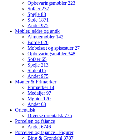
Opbevaringsmøbler
223
Sofaer
237
Spejle
88
Stole
1871
Andet
975
Møbler, ældre og antik
Almuemøbler
142
Borde
626
Møbelsæt og spisestuer
27
Opbevaringsmøbler
348
Sofaer
65
Spejle
213
Stole
415
Andet
975
Mønter & Frimærker
Frimærker
14
Medaljer
97
Mønter
170
Andet
63
Orientalsk
Diverse orientalsk
775
Porcelæn og fajance
Andet
6746
Porcelæn og fajance - Figurer
Bing & Grøndahl
3787