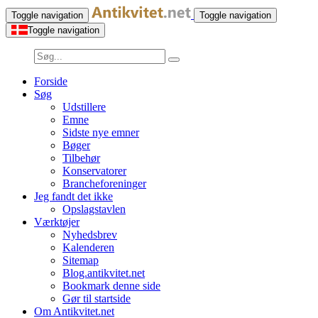
Toggle navigation
Toggle navigation
Toggle navigation
Forside
Søg
Udstillere
Emne
Sidste nye emner
Bøger
Tilbehør
Konservatorer
Brancheforeninger
Jeg fandt det ikke
Opslagstavlen
Værktøjer
Nyhedsbrev
Kalenderen
Sitemap
Blog.antikvitet.net
Bookmark denne side
Gør til startside
Om Antikvitet.net