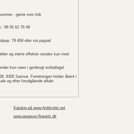
nummer - gerne som link.
o.: 98 55 62 76 49
ilpay: 79 459 eller via paypal:
bler og større effekter sendes kun med
nder kun varer i genbrugt emballage!
 38, 8305 Samsø. Forretningen holder åbent i
r ude og efter forudgående aftale.
Katalog på www.Antikvitet.net
www.pegasus-finearts.dk