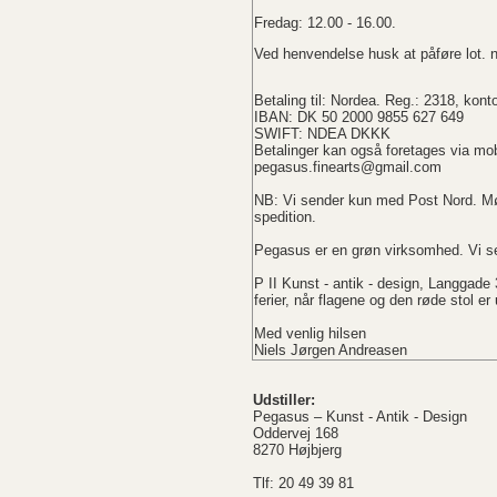
Fredag: 12.00 - 16.00.
Ved henvendelse husk at påføre lot. 
Betaling til: Nordea. Reg.: 2318, kont
IBAN: DK 50 2000 9855 627 649
SWIFT: NDEA DKKK
Betalinger kan også foretages via mob
pegasus.finearts@gmail.com
NB: Vi sender kun med Post Nord. Mø
spedition.
Pegasus er en grøn virksomhed. Vi se
P II Kunst - antik - design, Langgade
ferier, når flagene og den røde stol e
Med venlig hilsen
Niels Jørgen Andreasen
Udstiller:
Pegasus – Kunst - Antik - Design
Oddervej 168
8270 Højbjerg
Tlf: 20 49 39 81