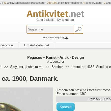
0 |
41
antikvitetshandlere præsenterer:
219.186
antikviteter med foto.
4
konservatorer,
2
anti
Gamle Skatte - Ny Teknologi
Avanceret søgning
her
.
Værktøjer
Om Antikvitet.net
Pegasus – Kunst - Antik - Design
præsenterer
n
>>
Smykker, double m.m.
>>
Brocher
>>
Internt nr.: 4362
Send os e
 ca. 1900, Danmark.
Art nouveau brosche i forsølvet mess
Emne nummer: 4362
Pris:
550
,-
DKK
Kontakt