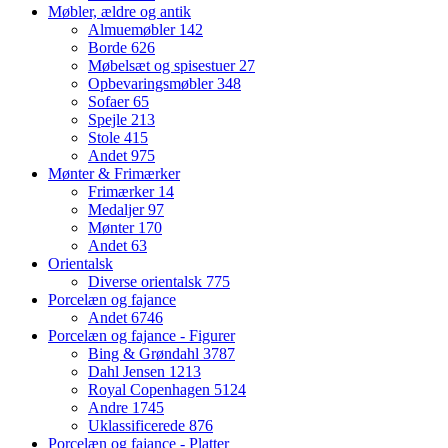
Møbler, ældre og antik
Almuemøbler
142
Borde
626
Møbelsæt og spisestuer
27
Opbevaringsmøbler
348
Sofaer
65
Spejle
213
Stole
415
Andet
975
Mønter & Frimærker
Frimærker
14
Medaljer
97
Mønter
170
Andet
63
Orientalsk
Diverse orientalsk
775
Porcelæn og fajance
Andet
6746
Porcelæn og fajance - Figurer
Bing & Grøndahl
3787
Dahl Jensen
1213
Royal Copenhagen
5124
Andre
1745
Uklassificerede
876
Porcelæn og fajance - Platter