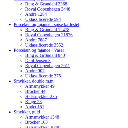
Bing & Grøndahl
2368
Royal Copenhagen
3448
Andre
1284
Uklassificerede
594
Porcelæn og fajance - spise kaffestel
Bing & Grøndahl
12478
Royal Copenhagen
21876
Andre
7887
Uklassificerede
3552
Porcelæn og fajance - Vaser
Bing & Grøndahl
940
Dahl Jensen
8
Royal Copenhagen
2611
Andre
907
Uklassificerede
375
Smykker, double m.m.
Armsmykker
49
Brocher
44
Halssmykker
235
Ringe
23
Andet
151
Smykker, guld
Armsmykker
1348
Brocher
163
Halssmykker
2048