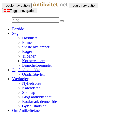
Toggle navigation
Toggle navigation
Toggle navigation
Forside
Søg
Udstillere
Emne
Sidste nye emner
Bøger
Tilbehør
Konservatorer
Brancheforeninger
Jeg fandt det ikke
Opslagstavlen
Værktøjer
Nyhedsbrev
Kalenderen
Sitemap
Blog.antikvitet.net
Bookmark denne side
Gør til startside
Om Antikvitet.net