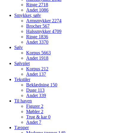
Ringe
2718
Andet
1086
Smykker, sølv
Armsmykker
2274
Brocher
567
Halssmykker
4709
Ringe
1836
Andet
3370
Sølv
Korpus
5663
Andet
1918
Sølvplet
Korpus
212
Andet
137
Tekstiler
Beklædning
150
Duge
113
Andet
339
Til haven
Figurer
2
Møbler
2
Trug & kar
0
Andet
7
Tæpper
Moderne tæpper
149