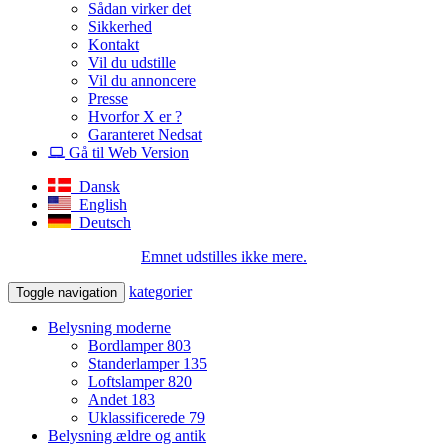
Sådan virker det
Sikkerhed
Kontakt
Vil du udstille
Vil du annoncere
Presse
Hvorfor X er ?
Garanteret Nedsat
Gå til Web Version
Dansk
English
Deutsch
Emnet udstilles ikke mere.
kategorier
Toggle navigation
Belysning moderne
Bordlamper
803
Standerlamper
135
Loftslamper
820
Andet
183
Uklassificerede
79
Belysning ældre og antik