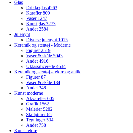
Glas
Drikkeglas
4263
Karafler
809
Vaser
1247
Kunstglas
3273
Andet
2584
Julepynt
Diverse julepynt
1015
Keramik og stentøj - Moderne
Figurer
2519
Vaser & skåle
5043
Andet
4916
Uklassificerede
4634
Keramik og stentøj - ældre og antik
Figurer
87
Vaser & skåle
134
Andet
348
Kunst moderne
Akvareller
605
Grafik
1562
Malerier
5282
Skulpturer
65
Tegninger
534
Andet
758
Kunst ældre