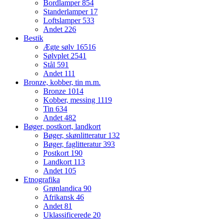
Bordlamper
854
Standerlamper
17
Loftslamper
533
Andet
226
Bestik
Ægte sølv
16516
Sølvplet
2541
Stål
591
Andet
111
Bronze, kobber, tin m.m.
Bronze
1014
Kobber, messing
1119
Tin
634
Andet
482
Bøger, postkort, landkort
Bøger, skønlitteratur
132
Bøger, faglitteratur
393
Postkort
190
Landkort
113
Andet
105
Etnografika
Grønlandica
90
Afrikansk
46
Andet
81
Uklassificerede
20