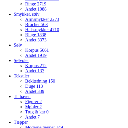
Ringe
2719
Andet
1088
Smykker, sølv
Armsmykker
2273
Brocher
568
Halssmykker
4710
Ringe
1838
Andet
3373
Sølv
Korpus
5661
Andet
1919
Sølvplet
Korpus
212
Andet
137
Tekstiler
Beklædning
150
Duge
113
Andet
339
Til haven
Figurer
2
Møbler
2
Trug & kar
0
Andet
7
Tæpper
Moderne tæpper
149