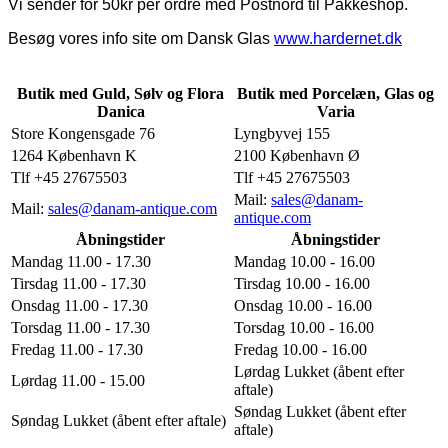
Vi sender for 50kr per ordre med Postnord til Pakkeshop.
Besøg vores info site om Dansk Glas
www.hardernet.dk
Butik med Guld, Sølv og Flora
Butik med Porcelæn, Glas og
Danica
Varia
Store Kongensgade 76
Lyngbyvej 155
1264 København K
2100 København Ø
Tlf +45 27675503
Tlf +45 27675503
Mail:
sales@danam-
Mail:
sales@danam-antique.com
antique.com
Åbningstider
Åbningstider
Mandag 11.00 - 17.30
Mandag 10.00 - 16.00
Tirsdag 11.00 - 17.30
Tirsdag 10.00 - 16.00
Onsdag 11.00 - 17.30
Onsdag 10.00 - 16.00
Torsdag 11.00 - 17.30
Torsdag 10.00 - 16.00
Fredag 11.00 - 17.30
Fredag 10.00 - 16.00
Lørdag Lukket (åbent efter
Lørdag 11.00 - 15.00
aftale)
Søndag Lukket (åbent efter
Søndag Lukket (åbent efter aftale)
aftale)