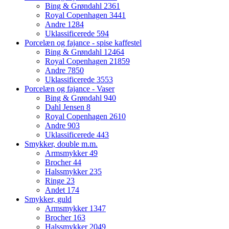
Bing & Grøndahl
2361
Royal Copenhagen
3441
Andre
1284
Uklassificerede
594
Porcelæn og fajance - spise kaffestel
Bing & Grøndahl
12464
Royal Copenhagen
21859
Andre
7850
Uklassificerede
3553
Porcelæn og fajance - Vaser
Bing & Grøndahl
940
Dahl Jensen
8
Royal Copenhagen
2610
Andre
903
Uklassificerede
443
Smykker, double m.m.
Armsmykker
49
Brocher
44
Halssmykker
235
Ringe
23
Andet
174
Smykker, guld
Armsmykker
1347
Brocher
163
Halssmykker
2049