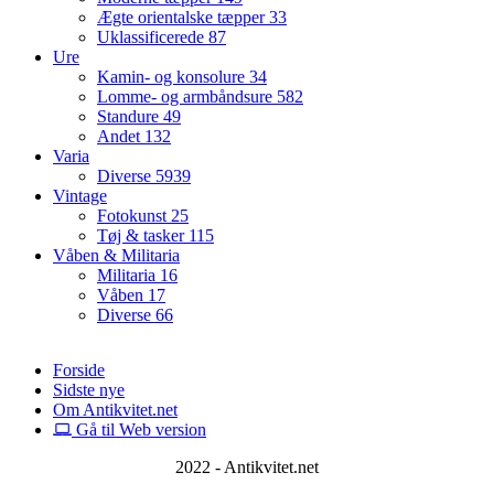
Ægte orientalske tæpper
33
Uklassificerede
87
Ure
Kamin- og konsolure
34
Lomme- og armbåndsure
582
Standure
49
Andet
132
Varia
Diverse
5939
Vintage
Fotokunst
25
Tøj & tasker
115
Våben & Militaria
Militaria
16
Våben
17
Diverse
66
Forside
Sidste nye
Om Antikvitet.net
Gå til Web version
2022 - Antikvitet.net