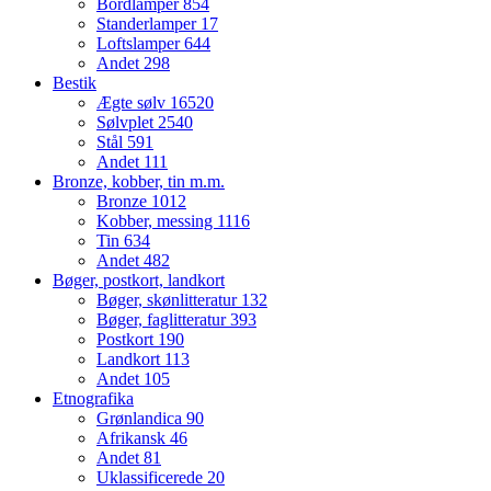
Bordlamper
854
Standerlamper
17
Loftslamper
644
Andet
298
Bestik
Ægte sølv
16520
Sølvplet
2540
Stål
591
Andet
111
Bronze, kobber, tin m.m.
Bronze
1012
Kobber, messing
1116
Tin
634
Andet
482
Bøger, postkort, landkort
Bøger, skønlitteratur
132
Bøger, faglitteratur
393
Postkort
190
Landkort
113
Andet
105
Etnografika
Grønlandica
90
Afrikansk
46
Andet
81
Uklassificerede
20