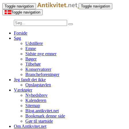
Toggle navigation
Toggle navigation
Toggle navigation
Forside
Søg
Udstillere
Emne
Sidste nye emner
Bøger
Tilbehør
Konservatorer
Brancheforeninger
Jeg fandt det ikke
Opslagstavlen
Værktøjer
Nyhedsbrev
Kalenderen
Sitemap
Blog.antikvitet.net
Bookmark denne side
Gør til startside
Om Antikvitet.net