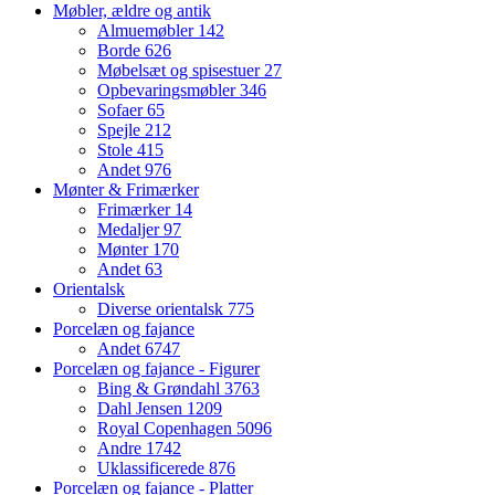
Møbler, ældre og antik
Almuemøbler
142
Borde
626
Møbelsæt og spisestuer
27
Opbevaringsmøbler
346
Sofaer
65
Spejle
212
Stole
415
Andet
976
Mønter & Frimærker
Frimærker
14
Medaljer
97
Mønter
170
Andet
63
Orientalsk
Diverse orientalsk
775
Porcelæn og fajance
Andet
6747
Porcelæn og fajance - Figurer
Bing & Grøndahl
3763
Dahl Jensen
1209
Royal Copenhagen
5096
Andre
1742
Uklassificerede
876
Porcelæn og fajance - Platter