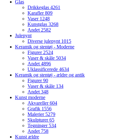
Glas
Drikkeglas
4261
Karafler
809
Vaser
1248
Kunstglas
3268
Andet
2582
Julepynt
Diverse julepynt
1015
Keramik og stentøj - Moderne
Figurer
2524
Vaser & skåle
5034
Andet
4896
Uklassificerede
4634
Keramik og stentøj - ældre og antik
Figurer
90
Vaser & skåle
134
Andet
348
Kunst moderne
Akvareller
604
Grafik
1556
Malerier
5279
Skulpturer
65
Tegninger
534
Andet
758
Kunst ældre