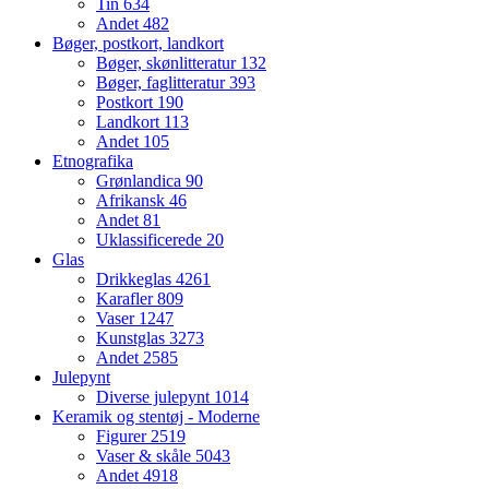
Tin
634
Andet
482
Bøger, postkort, landkort
Bøger, skønlitteratur
132
Bøger, faglitteratur
393
Postkort
190
Landkort
113
Andet
105
Etnografika
Grønlandica
90
Afrikansk
46
Andet
81
Uklassificerede
20
Glas
Drikkeglas
4261
Karafler
809
Vaser
1247
Kunstglas
3273
Andet
2585
Julepynt
Diverse julepynt
1014
Keramik og stentøj - Moderne
Figurer
2519
Vaser & skåle
5043
Andet
4918