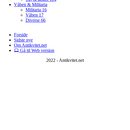
Våben & Militaria
Militaria
16
Våben
17
Diverse
66
Forside
Sidste nye
Om Antikvitet.net
Gå til Web version
2022 - Antikvitet.net