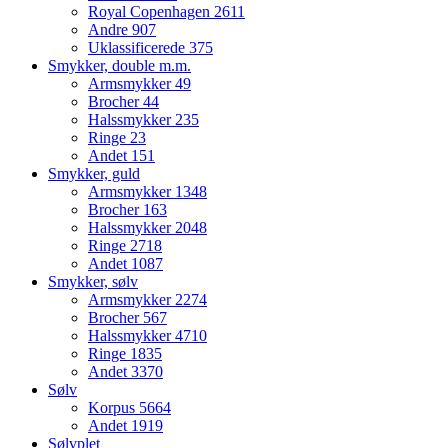
Royal Copenhagen
2611
Andre
907
Uklassificerede
375
Smykker, double m.m.
Armsmykker
49
Brocher
44
Halssmykker
235
Ringe
23
Andet
151
Smykker, guld
Armsmykker
1348
Brocher
163
Halssmykker
2048
Ringe
2718
Andet
1087
Smykker, sølv
Armsmykker
2274
Brocher
567
Halssmykker
4710
Ringe
1835
Andet
3370
Sølv
Korpus
5664
Andet
1919
Sølvplet