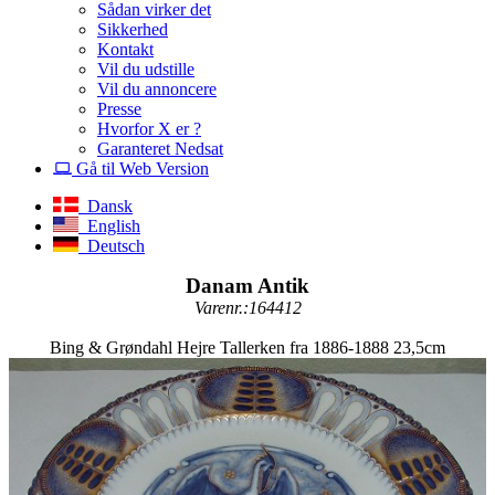
Sådan virker det
Sikkerhed
Kontakt
Vil du udstille
Vil du annoncere
Presse
Hvorfor X er ?
Garanteret Nedsat
Gå til Web Version
Dansk
English
Deutsch
Danam Antik
Varenr.:164412
Bing & Grøndahl Hejre Tallerken fra 1886-1888 23,5cm