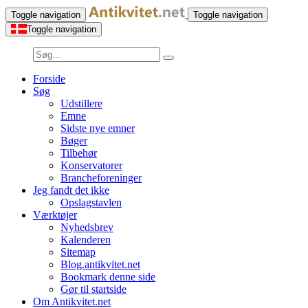
Toggle navigation
Toggle navigation
Toggle navigation
Forside
Søg
Udstillere
Emne
Sidste nye emner
Bøger
Tilbehør
Konservatorer
Brancheforeninger
Jeg fandt det ikke
Opslagstavlen
Værktøjer
Nyhedsbrev
Kalenderen
Sitemap
Blog.antikvitet.net
Bookmark denne side
Gør til startside
Om Antikvitet.net