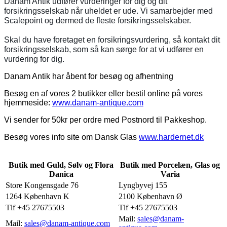
Danam Antik udfører vurderinger for dig og dit
forsikringsselskab når uheldet er ude. Vi samarbejder med
Scalepoint og dermed de fleste forsikringsselskaber.
Skal du have foretaget en forsikringsvurdering, så kontakt dit
forsikringsselskab, som så kan sørge for at vi udfører en
vurdering for dig.
Danam Antik har åbent for besøg og afhentning
Besøg en af vores 2 butikker eller bestil online på vores
hjemmeside:
www.danam-antique.com
Vi sender for 50kr per ordre med Postnord til Pakkeshop.
Besøg vores info site om Dansk Glas
www.hardernet.dk
Butik med Guld, Sølv og Flora
Butik med Porcelæn, Glas og
Danica
Varia
Store Kongensgade 76
Lyngbyvej 155
1264 København K
2100 København Ø
Tlf +45 27675503
Tlf +45 27675503
Mail:
sales@danam-
Mail:
sales@danam-antique.com