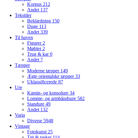
Korpus
212
Andet
137
Tekstiler
Beklædning
150
Duge
113
Andet
339
Til haven
Figurer
2
Møbler
2
Trug & kar
0
Andet
7
Tæpper
Moderne tæpper
149
Ægte orientalske tæpper
33
Uklassificerede
87
Ure
Kamin- og konsolure
34
Lomme- og armbåndsure
582
Standure
49
Andet
132
Varia
Diverse
5948
Vintage
Fotokunst
25
Tøj & tasker
114