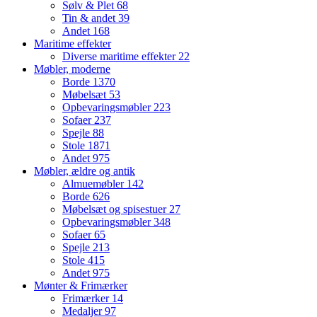
Sølv & Plet
68
Tin & andet
39
Andet
168
Maritime effekter
Diverse maritime effekter
22
Møbler, moderne
Borde
1370
Møbelsæt
53
Opbevaringsmøbler
223
Sofaer
237
Spejle
88
Stole
1871
Andet
975
Møbler, ældre og antik
Almuemøbler
142
Borde
626
Møbelsæt og spisestuer
27
Opbevaringsmøbler
348
Sofaer
65
Spejle
213
Stole
415
Andet
975
Mønter & Frimærker
Frimærker
14
Medaljer
97