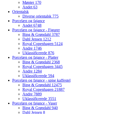
Mønter
170
Andet
63
Orientalsk
Diverse orientalsk
775
Porcelæn og fajance
Andet
6748
Porcelæn og fajance - Figurer
Bing & Grøndahl
3787
Dahl Jensen
1212
Royal Copenhagen
5124
Andre
1746
Uklassificerede
876
Porcelæn og fajance - Platter
Bing & Grøndahl
2368
Royal Copenhagen
3445
Andre
1284
Uklassificerede
594
Porcelæn og fajance - spise kaffestel
Bing & Grøndahl
12475
Royal Copenhagen
21887
Andre
7889
Uklassificerede
3551
Porcelæn og fajance - Vaser
Bing & Grøndahl
940
Dahl Jensen
8