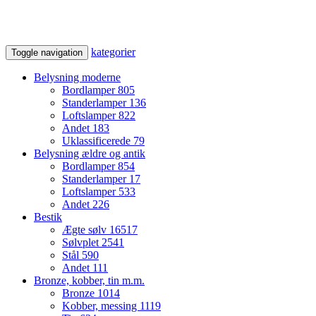
kategorier
Toggle navigation
Belysning moderne
Bordlamper
805
Standerlamper
136
Loftslamper
822
Andet
183
Uklassificerede
79
Belysning ældre og antik
Bordlamper
854
Standerlamper
17
Loftslamper
533
Andet
226
Bestik
Ægte sølv
16517
Sølvplet
2541
Stål
590
Andet
111
Bronze, kobber, tin m.m.
Bronze
1014
Kobber, messing
1119