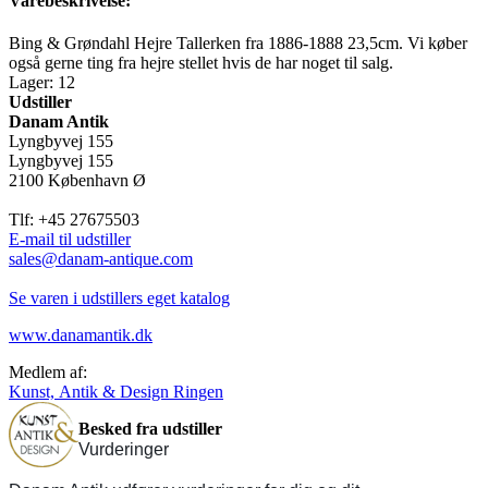
Varebeskrivelse:
Bing & Grøndahl Hejre Tallerken fra 1886-1888 23,5cm. Vi køber
også gerne ting fra hejre stellet hvis de har noget til salg.
Lager: 12
Udstiller
Danam Antik
Lyngbyvej 155
Lyngbyvej 155
2100 København Ø
Tlf: +45 27675503
E-mail til udstiller
sales@danam-antique.com
Se varen i udstillers eget katalog
www.danamantik.dk
Medlem af:
Kunst, Antik & Design Ringen
Besked fra udstiller
Vurderinger