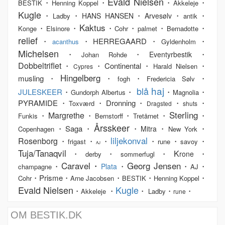
Evald Nielsen
・
・
・
・
BESTIK
Henning Koppel
Akkeleje
Kugle
・
・
・
・
・
HANS HANSEN
Arvesølv
Ladby
antik
Kaktus
・
・
・
・
・
・
Konge
Elsinore
Cohr
palmet
Bernadotte
relief
・
・HERREGAARD・
・
acanthus
Gyldenholm
Michelsen
・
・
・
Eventyrbestik
Johan Rohde
Dobbeltriflet
・
・Continental・
・
Harald Nielsen
Cypres
Hingelberg
musling・
・
・
・
fogh
Fredericia Sølv
haj
blå
JULESKEER
・
・
・
・
Gundorph Albertus
Magnolia
PYRAMIDE・
・Dronning・
・
・
Toxværd
Dragsted
shuts
Sterling
Margrethe
・
・
・
・
・
Funkis
Bernstorff
Tretårnet
Årsskeer
・Saga・
・
・
・
Mitra
Copenhagen
New York
liljekonval
Rosenborg
・
・
・
・
・
・
frigast
rune
savoy
AJ
Tuja/Tanaqvil
K
・
・
・
・
rone
derby
sommerfugl
Caravel・
Georg Jensen
・
・
・
・
Plata
champagne
AJ
・Prisme・
・
・
・
Cohr
Arne Jacobsen
BESTIK
Henning Koppel
Evald Nielsen
Kugle
・
・
・
・
・
Akkeleje
Ladby
rune
OM BESTIK.DK