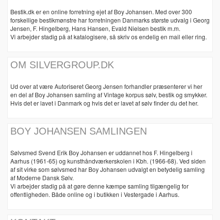
Bestik.dk er en online forretning ejet af Boy Johansen. Med over 300
forskellige bestikmønstre har forretningen Danmarks største udvalg i Georg
Jensen, F. Hingelberg, Hans Hansen, Evald Nielsen bestik m.m.
Vi arbejder stadig på at katalogisere, så skriv os endelig en mail eller ring.
OM SILVERGROUP.DK
Ud over at være Autoriseret Georg Jensen forhandler præsenterer vi her
en del af Boy Johansen samling af Vintage korpus sølv, bestik og smykker.
Hvis det er lavet i Danmark og hvis det er lavet af sølv finder du det her.
BOY JOHANSEN SAMLINGEN
Sølvsmed Svend Erik Boy Johansen er uddannet hos F. Hingelberg i
Aarhus (1961-65) og kunsthåndværkerskolen i Kbh. (1966-68). Ved siden
af sit virke som sølvsmed har Boy Johansen udvalgt en betydelig samling
af Moderne Dansk Sølv.
Vi arbejder stadig på at gøre denne kæmpe samling tilgængelig for
offentligheden. Både online og i butikken i Vestergade i Aarhus.