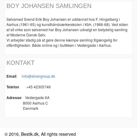
BOY JOHANSEN SAMLINGEN
Sølvsmed Svend Erik Boy Johansen er uddannet hos F. Hingelberg i
Aarhus (1961-65) og kunsthåndværkerskolen i Kbh. (1966-68). Ved siden
af sit virke som sølvsmed har Boy Johansen udvalgt en betydelig samling
af Moderne Dansk Sølv.
Vi arbejder stadig på at gøre denne kæmpe samling tilgængelig for
offentligheden. Både online og i butikken i Vestergade i Aarhus.
KONTAKT
Email
:
info@silvergroup.dk
Telefon
+45 42305746
Adresse
:
Vestergade 6A
8000 Aarhus C
Danmark
© 2016, Bestik.dk, All rights reserved