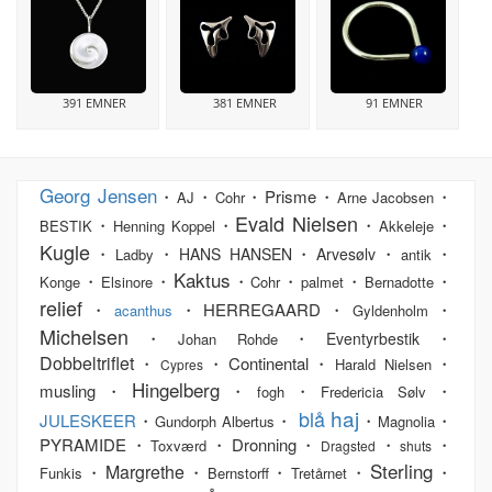
391 EMNER
381 EMNER
91 EMNER
Georg Jensen
・
・
・Prisme・
・
AJ
Cohr
Arne Jacobsen
Evald Nielsen
・
・
・
・
BESTIK
Henning Koppel
Akkeleje
Kugle
・
・
・
・
・
HANS HANSEN
Arvesølv
Ladby
antik
Kaktus
・
・
・
・
・
・
Konge
Elsinore
Cohr
palmet
Bernadotte
relief
・
・HERREGAARD・
・
acanthus
Gyldenholm
Michelsen
・
・
・
Eventyrbestik
Johan Rohde
Dobbeltriflet
・
・Continental・
・
Harald Nielsen
Cypres
Hingelberg
musling・
・
・
・
fogh
Fredericia Sølv
haj
blå
JULESKEER
・
・
・
・
Gundorph Albertus
Magnolia
PYRAMIDE・
・Dronning・
・
・
Toxværd
Dragsted
shuts
Sterling
Margrethe
・
・
・
・
・
Funkis
Bernstorff
Tretårnet