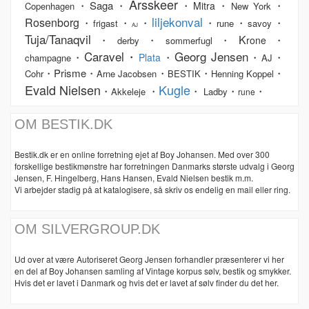
Årsskeer
・Saga・
・
・
・
Mitra
Copenhagen
New York
liljekonval
Rosenborg
・
・
・
・
・
・
frigast
rune
savoy
AJ
Tuja/Tanaqvil
K
・
・
・
・
rone
derby
sommerfugl
Caravel・
Georg Jensen
・
・
・
・
Plata
champagne
AJ
・Prisme・
・
・
・
Cohr
Arne Jacobsen
BESTIK
Henning Koppel
Evald Nielsen
Kugle
・
・
・
・
・
Akkeleje
Ladby
rune
OM BESTIK.DK
Bestik.dk er en online forretning ejet af Boy Johansen. Med over 300
forskellige bestikmønstre har forretningen Danmarks største udvalg i Georg
Jensen, F. Hingelberg, Hans Hansen, Evald Nielsen bestik m.m.
Vi arbejder stadig på at katalogisere, så skriv os endelig en mail eller ring.
OM SILVERGROUP.DK
Ud over at være Autoriseret Georg Jensen forhandler præsenterer vi her
en del af Boy Johansen samling af Vintage korpus sølv, bestik og smykker.
Hvis det er lavet i Danmark og hvis det er lavet af sølv finder du det her.