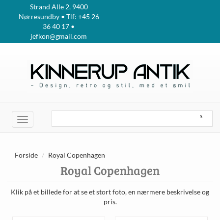
Strand Alle 2, 9400
Nørresundby • Tlf: +45 26
36 40 17 •
jefkon@gmail.com
Toggle
navigation
Forside
Royal Copenhagen
Royal Copenhagen
Klik på et billede for at se et stort foto, en nærmere beskrivelse og
pris.