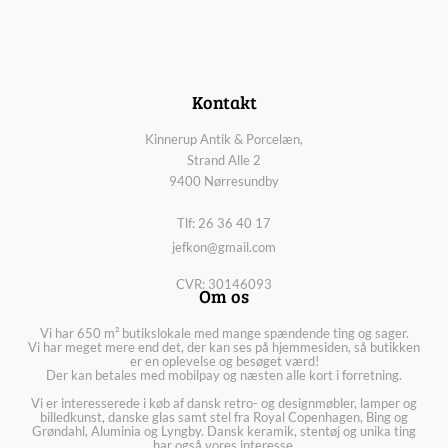
Kontakt
Kinnerup Antik & Porcelæn,
Strand Alle 2
9400 Nørresundby
Tlf: 26 36 40 17
jefkon@gmail.com
CVR: 30146093
Om os
Vi har 650 m² butikslokale med mange spændende ting og sager.
Vi har meget mere end det, der kan ses på hjemmesiden, så butikken
er en oplevelse og besøget værd!
Der kan betales med mobilpay og næsten alle kort i forretning.
Vi er interesserede i køb af dansk retro- og designmøbler, lamper og
billedkunst, danske glas samt stel fra Royal Copenhagen, Bing og
Grøndahl, Aluminia og Lyngby. Dansk keramik, stentøj og unika ting
har også vores interesse.