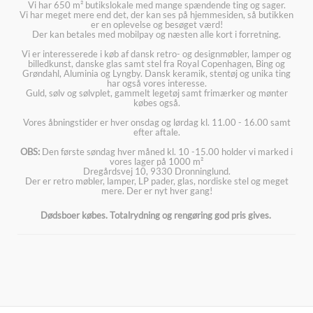
Vi har 650 m² butikslokale med mange spændende ting og sager.
Vi har meget mere end det, der kan ses på hjemmesiden, så butikken
er en oplevelse og besøget værd!
Der kan betales med mobilpay og næsten alle kort i forretning.
Vi er interesserede i køb af dansk retro- og designmøbler, lamper og
billedkunst, danske glas samt stel fra Royal Copenhagen, Bing og
Grøndahl, Aluminia og Lyngby. Dansk keramik, stentøj og unika ting
har også vores interesse.
Guld, sølv og sølvplet, gammelt legetøj samt frimærker og mønter
købes også.
Vores åbningstider er hver onsdag og lørdag kl. 11.00 - 16.00 samt
efter aftale.
OBS:
Den første søndag hver måned kl. 10 -15.00 holder vi marked i
vores lager på 1000 m²
Dregårdsvej 10, 9330 Dronninglund.
Der er retro møbler, lamper, LP pader, glas, nordiske stel og meget
mere. Der er nyt hver gang!
Dødsboer købes. Totalrydning og rengøring god pris gives.