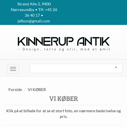
Strand Alle 2, 9400
Nørresundby • Tlf: +45 26
36 40 17 •
jefkon@gmail.com
Toggle
navigation
Forside
VI KØBER
VI KØBER
Klik på et billede for at se et stort foto, en nærmere beskrivelse og
pris.