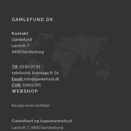
GAMLEFUND.DK
Kontakt
Gamlefund
Løntoft 7
6400 Sønderborg
Tlf:
20 83 07 81
telefontid, hverdage 8-16
Email:
info@gamlefund.dk
CVR:
32401295
WEBSHOP
Besøg vores butkker
Gamlefund og loppemarkedsyd
Løntoft 7, 6400 Sønderborg