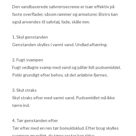
Den vandbaserede sølvrensecreme er især effektiv på
faste overflader, såsom rammer og armaturer. Bistro kan
også anvendes til sølvtøj, fade, skåle mm.
1. Skyl genstanden
Genstanden skylles i varmt vand. Undlad aftørring.
2. Fugt svampen
Fugt vedlagte svamp med vand og påfør lidt pudsemiddel.
Polér grundigt efter behov, så det anløbne fjernes.
3. Skyl straks
Skyl straks efter med varmt vand. Pudsemidlet må ikke
tørre ind.
4. Tør genstanden efter
Tør efter med en ren tør bomuldsklud. Efter brug skylles
svampen grundigt, da tørre rester kan ridse