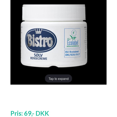
Tap to expand
Pris:
69
,-
DKK