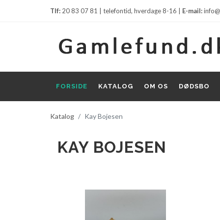
Tlf:
20 83 07 81 | telefontid, hverdage 8-16 |
E-mail:
info@
FORSIDE
KATALOG
OM OS
DØDSBO
Katalog
Kay Bojesen
KAY BOJESEN