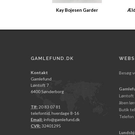
Kay Bojesen Garder
Æld
GAMLEFUND.DK
WEBS
Kontakt
Besøg v
Gamlefund
Løntoft 7
Gamlef
6400 Sønderborg
Løntoft
åben lør
Tlf:
20 83 07 81
Butik t
telefontid, hverdage 8-16
Telefon 
Email:
info@gamlefund.dk
CVR:
32401295
Lundsbj