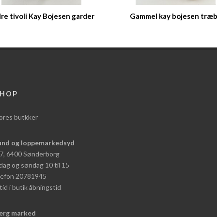
re tivoli Kay Bojesen garder
Gammel kay bojesen træb
HOP
ores butkker
und og loppemarkedsyd
 7, 6400 Sønderborg
dag og søndag 10 til 15
elefon 20781945
tid i butik åbningstid
erg marked