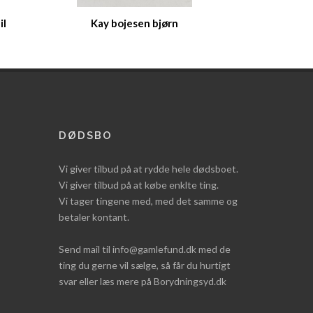
il
Kay bojesen bjørn
DØDSBO
Vi giver tilbud på at rydde hele dødsboet.
Vi giver tilbud på at købe enklte ting.
Vi tager tingene med, med det samme og
betaler kontant.
Send mail til info@gamlefund.dk med de
ting du gerne vil sælge, så får du hurtigt
svar eller læs mere på Borydningsyd.dk