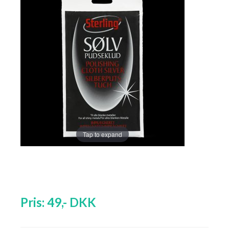
Tap to expand
Pris:
49
,-
DKK