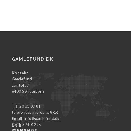
GAMLEFUND.DK
Kontakt
Gamlefund
Løntoft 7
6400 Sønderborg
Tlf:
20 83 07 81
telefontid, hverdage 8-16
Email:
info@gamlefund.dk
CVR:
32401295
WEBSHOP