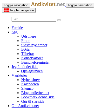
Toggle navigation
Toggle navigation
Toggle navigation
Forside
Søg
Udstillere
Emne
Sidste nye emner
Bøger
Tilbehør
Konservatorer
Brancheforeninger
Jeg fandt det ikke
Opslagstavlen
Værktøjer
Nyhedsbrev
Kalenderen
Sitemap
Blog.antikvitet.net
Bookmark denne side
Gør til startside
Om Antikvitet.net