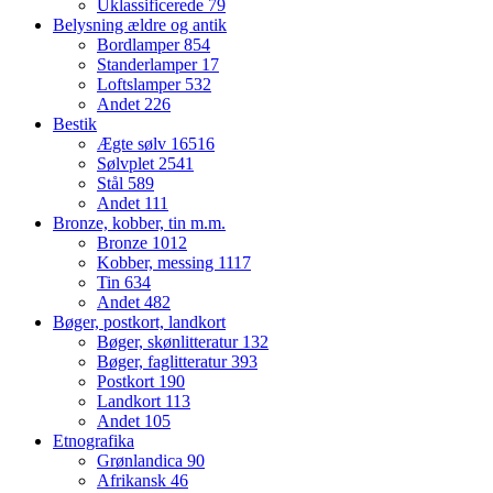
Uklassificerede
79
Belysning ældre og antik
Bordlamper
854
Standerlamper
17
Loftslamper
532
Andet
226
Bestik
Ægte sølv
16516
Sølvplet
2541
Stål
589
Andet
111
Bronze, kobber, tin m.m.
Bronze
1012
Kobber, messing
1117
Tin
634
Andet
482
Bøger, postkort, landkort
Bøger, skønlitteratur
132
Bøger, faglitteratur
393
Postkort
190
Landkort
113
Andet
105
Etnografika
Grønlandica
90
Afrikansk
46