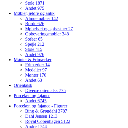
Stole
1871
Andet
975
Møbler, ældre og antik
Almuemøbler
142
Borde
626
Møbelsæt og spisestuer
27
Opbevaringsmøbler
348
Sofaer
65
Spejle
212
Stole
415
Andet
976
Mønter & Frimærker
Frimærker
14
Medaljer
97
Mønter
170
Andet
63
Orientalsk
Diverse orientalsk
775
Porcelæn og fajance
Andet
6745
Porcelæn og fajance - Figurer
Bing & Grøndahl
3787
Dahl Jensen
1213
Royal Copenhagen
5122
Andre
1744