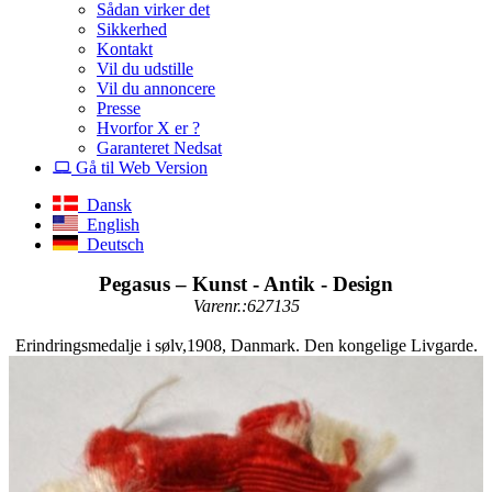
Sådan virker det
Sikkerhed
Kontakt
Vil du udstille
Vil du annoncere
Presse
Hvorfor X er ?
Garanteret Nedsat
Gå til Web Version
Dansk
English
Deutsch
Pegasus – Kunst - Antik - Design
Varenr.:627135
Erindringsmedalje i sølv,1908, Danmark. Den kongelige Livgarde.