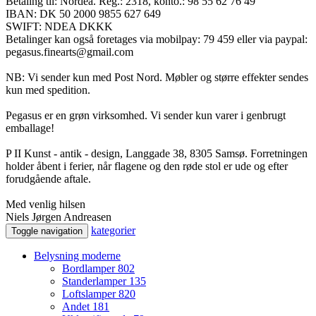
Betaling til: Nordea. Reg.: 2318, konto.: 98 55 62 76 49
IBAN: DK 50 2000 9855 627 649
SWIFT: NDEA DKKK
Betalinger kan også foretages via mobilpay: 79 459 eller via paypal:
pegasus.finearts@gmail.com
NB: Vi sender kun med Post Nord. Møbler og større effekter sendes
kun med spedition.
Pegasus er en grøn virksomhed. Vi sender kun varer i genbrugt
emballage!
P II Kunst - antik - design, Langgade 38, 8305 Samsø. Forretningen
holder åbent i ferier, når flagene og den røde stol er ude og efter
forudgående aftale.
Med venlig hilsen
Niels Jørgen Andreasen
kategorier
Toggle navigation
Belysning moderne
Bordlamper
802
Standerlamper
135
Loftslamper
820
Andet
181