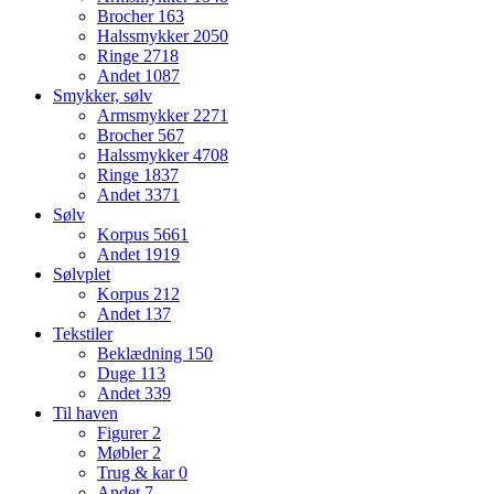
Brocher
163
Halssmykker
2050
Ringe
2718
Andet
1087
Smykker, sølv
Armsmykker
2271
Brocher
567
Halssmykker
4708
Ringe
1837
Andet
3371
Sølv
Korpus
5661
Andet
1919
Sølvplet
Korpus
212
Andet
137
Tekstiler
Beklædning
150
Duge
113
Andet
339
Til haven
Figurer
2
Møbler
2
Trug & kar
0
Andet
7