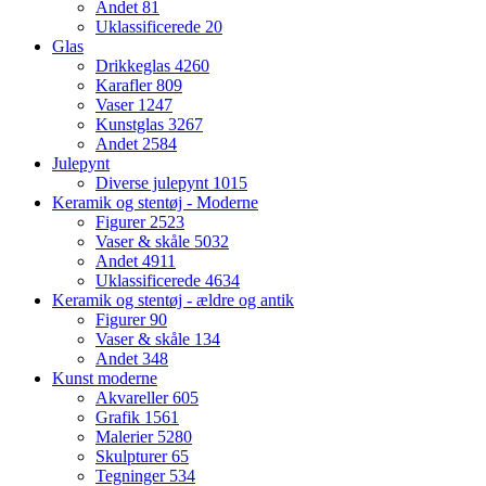
Andet
81
Uklassificerede
20
Glas
Drikkeglas
4260
Karafler
809
Vaser
1247
Kunstglas
3267
Andet
2584
Julepynt
Diverse julepynt
1015
Keramik og stentøj - Moderne
Figurer
2523
Vaser & skåle
5032
Andet
4911
Uklassificerede
4634
Keramik og stentøj - ældre og antik
Figurer
90
Vaser & skåle
134
Andet
348
Kunst moderne
Akvareller
605
Grafik
1561
Malerier
5280
Skulpturer
65
Tegninger
534