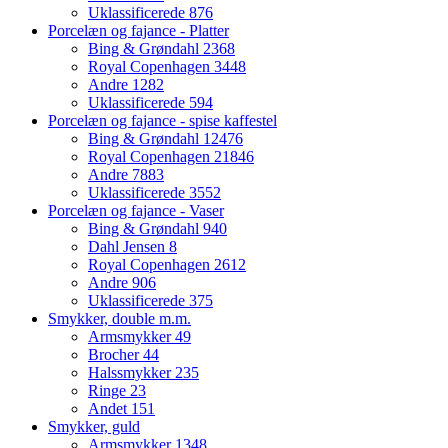
Uklassificerede
876
Porcelæn og fajance - Platter
Bing & Grøndahl
2368
Royal Copenhagen
3448
Andre
1282
Uklassificerede
594
Porcelæn og fajance - spise kaffestel
Bing & Grøndahl
12476
Royal Copenhagen
21846
Andre
7883
Uklassificerede
3552
Porcelæn og fajance - Vaser
Bing & Grøndahl
940
Dahl Jensen
8
Royal Copenhagen
2612
Andre
906
Uklassificerede
375
Smykker, double m.m.
Armsmykker
49
Brocher
44
Halssmykker
235
Ringe
23
Andet
151
Smykker, guld
Armsmykker
1348