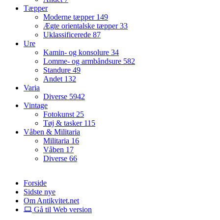
Tæpper
Moderne tæpper
149
Ægte orientalske tæpper
33
Uklassificerede
87
Ure
Kamin- og konsolure
34
Lomme- og armbåndsure
582
Standure
49
Andet
132
Varia
Diverse
5942
Vintage
Fotokunst
25
Tøj & tasker
115
Våben & Militaria
Militaria
16
Våben
17
Diverse
66
Forside
Sidste nye
Om Antikvitet.net
Gå til Web version