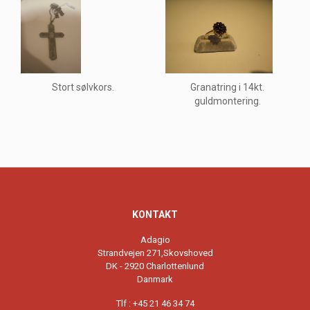
Stort sølvkors.
Granatring i 14kt.
guldmontering.
KONTAKT
Adagio
Strandvejen 271,Skovshoved
DK - 2920 Charlottenlund
Danmark
Tlf : +45 21 46 34 74