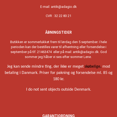
E-mail: antik@adagio.dk
CVR : 32 22 83 21
ÅBNINGSTIDER
Butikken er sommerlukket frem til lørdag den 5 september. I hele
perioden kan der bestilles varer til afhentning eller forsendelse i
september på tlf. 21463474 eller på mail: antik@adagio.dk. God
sommer jeg håber vi ses efter sommer Lene.
Jeg kan sende mindre ting, der ikke er meget
skøbelige,
mod
betaling i Danmark. Priser for pakning og forsendelse ml. 85 og
180 kr.
I do not sent objects outside Denmark.
GARANTIORDNING