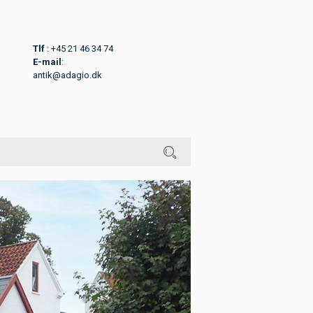
Tlf
: +45 21 46 34 74
E-mail
:
antik@adagio.dk