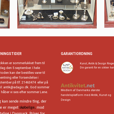
NINGSTIDER
GARANTIORDNING
tikken er sommerlukket frem til
Kunst, Antik & Design Ringe
rdag den 5 september. I hele
Din garanti for en sikker ha
ioden kan der bestilles varer til
entning eller forsendelse i
ptember på tlf. 21463474 eller på
il: antik@adagio.dk. God sommer
Medlem af Danmarks største
g håber vi ses efter sommer Lene.
handelsplatform med Antik, Kunst og
Design
g kan sende mindre ting, der
ke er meget
skøbelige,
mod
taling i Danmark. Priser for