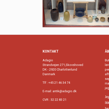
KONTAKT
ÅB
Adagio
Bu
Strandvejen 271,Skovshoved
lø
DK - 2920 Charlottenlund
per
Danmark
afh
se
Tlf : +45 21 46 34 74
ma
je
E-mail: antik@adagio.dk
Je
CVR : 32 22 83 21
ik
be