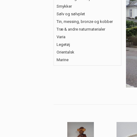
Smykker
Sølv og sølvplet
Tin, messing, bronze og kobber
Træ & andre naturmaterialer
Varia
Legetøj
Adagio - Kunst, klas
Orientalsk
Strandvejen 271
Marine
Skovshoved
2920 Charlottenlund