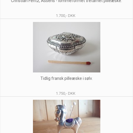
Christian Fentz, Assens - lommeformet tretårnet pilleæske.
1.700,- DKK
Tidlig fransk pilleæske i sølv.
1.750,- DKK