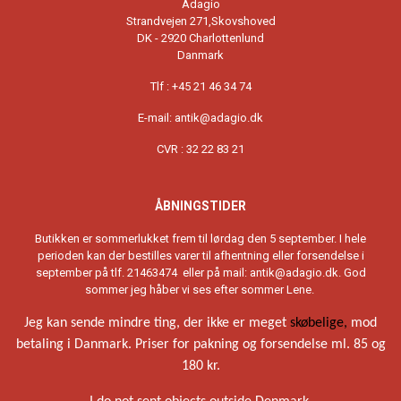
Adagio
Strandvejen 271,Skovshoved
DK - 2920 Charlottenlund
Danmark
Tlf : +45 21 46 34 74
E-mail: antik@adagio.dk
CVR : 32 22 83 21
ÅBNINGSTIDER
Butikken er sommerlukket frem til lørdag den 5 september. I hele
perioden kan der bestilles varer til afhentning eller forsendelse i
september på tlf. 21463474 eller på mail: antik@adagio.dk. God
sommer jeg håber vi ses efter sommer Lene.
Jeg kan sende mindre ting, der ikke er meget
skøbelige,
mod
betaling i Danmark. Priser for pakning og forsendelse ml. 85 og
180 kr.