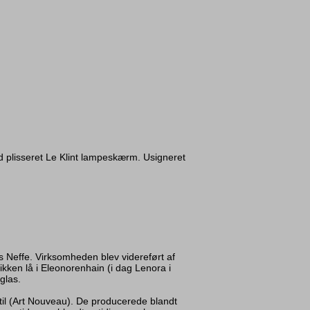
d plisseret Le Klint lampeskærm. Usigneret
’s Neffe. Virksomheden blev videreført af
ikken lå i Eleonorenhain (i dag Lenora i
 glas.
il (Art Nouveau). De producerede blandt