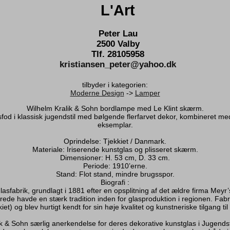
L'Art
Peter Lau
2500 Valby
Tlf. 28105958
kristiansen_peter@yahoo.dk
tilbyder i kategorien:
Moderne Design
->
Lamper
Wilhelm Kralik & Sohn bordlampe med Le Klint skærm.
fod i klassisk jugendstil med bølgende flerfarvet dekor, kombineret me
eksemplar.
Oprindelse: Tjekkiet / Danmark.
Materiale: Iriserende kunstglas og plisseret skærm.
Dimensioner: H. 53 cm, D. 33 cm.
Periode: 1910’erne.
Stand: Flot stand, mindre brugsspor.
Biografi :
sfabrik, grundlagt i 1881 efter en opsplitning af det ældre firma Meyr
ede havde en stærk tradition inden for glasproduktion i regionen. Fabr
iet) og blev hurtigt kendt for sin høje kvalitet og kunstneriske tilgang til
 & Sohn særlig anerkendelse for deres dekorative kunstglas i Jugendst