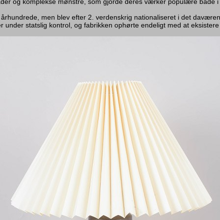
flader og komplekse mønstre, som gjorde deres værker populære både i 
0. århundrede, men blev efter 2. verdenskrig nationaliseret i det davæ
r under statslig kontrol, og fabrikken ophørte endeligt med at eksistere