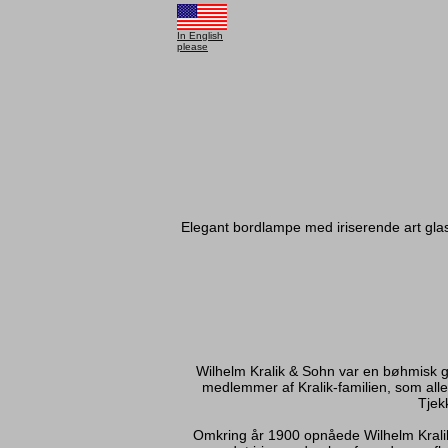
In English
please
Elegant bordlampe med iriserende art glas
Wilhelm Kralik & Sohn var en bøhmisk gla
medlemmer af Kralik-familien, som aller
Tjekk
Omkring år 1900 opnåede Wilhelm Kralik