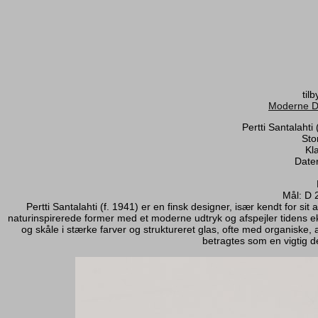
til
Moderne D
Pertti Santalahti
Sto
Kla
Dater
Mål: D 
Pertti Santalahti (f. 1941) er en finsk designer, især kendt for
naturinspirerede former med et moderne udtryk og afspejler tidens e
og skåle i stærke farver og struktureret glas, ofte med organiske,
betragtes som en vigtig del