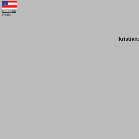
In English
please
kristia