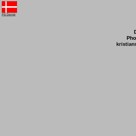
På Dansk
Pho
kristia