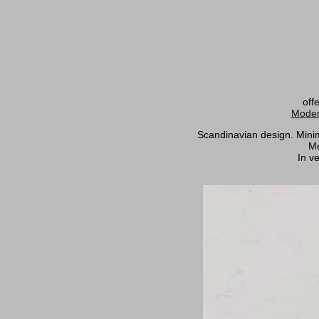
off
Moder
Scandinavian design. Minima
Me
In v