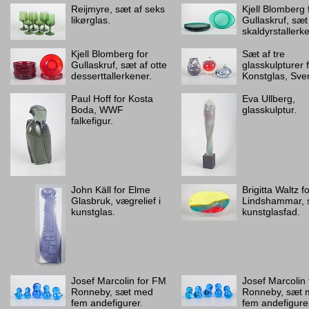
Reijmyre, sæt af seks
Kjell Blomberg 
likørglas.
Gullaskruf, sæt
skaldyrstallerk
Kjell Blomberg for
Sæt af tre
Gullaskruf, sæt af otte
glasskulpturer 
desserttallerkener.
Konstglas, Sver
Paul Hoff for Kosta
Eva Ullberg,
Boda, WWF
glasskulptur.
falkefigur.
John Käll for Elme
Brigitta Waltz f
Glasbruk, vægrelief i
Lindshammar, s
kunstglas.
kunstglasfad.
Josef Marcolin for FM
Josef Marcolin
Ronneby, sæt med
Ronneby, sæt 
fem andefigurer.
fem andefigure