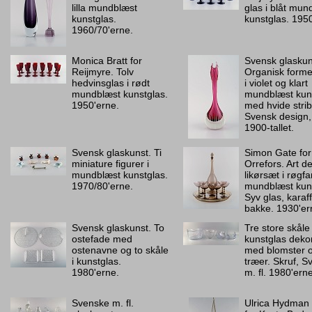
lilla mundblæst
glas i blåt mun
kunstglas.
kunstglas. 195
1960/70'erne.
Monica Bratt for
Svensk glaskun
Reijmyre. Tolv
Organisk forme
hedvinsglas i rødt
i violet og klart
mundblæst kunstglas.
mundblæst kun
1950'erne.
med hvide strib
Svensk design,
1900-tallet.
Svensk glaskunst. Ti
Simon Gate for
miniature figurer i
Orrefors. Art d
mundblæst kunstglas.
likørsæt i røgfa
1970/80'erne.
mundblæst kuns
Syv glas, karaf
bakke. 1930'er
Svensk glaskunst. To
Tre store skåle 
ostefade med
kunstglas deko
ostenavne og to skåle
med blomster 
i kunstglas.
træer. Skruf, S
1980'erne.
m. fl. 1980'erne
Svenske m. fl.
Ulrica Hydman 