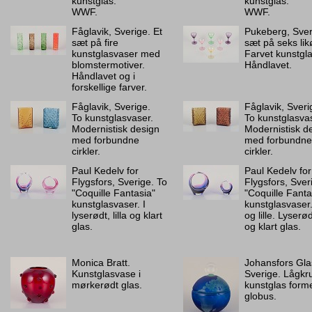
kunstglas.
kunstglas.
WWF.
WWF.
Fåglavik, Sverige. Et
Pukeberg, Sver
sæt på fire
sæt på seks lik
kunstglasvaser med
Farvet kunstgla
blomstermotiver.
Håndlavet.
Håndlavet og i
forskellige farver.
Fåglavik, Sverige.
Fåglavik, Sveri
To kunstglasvaser.
To kunstglasva
Modernistisk design
Modernistisk d
med forbundne
med forbundne
cirkler.
cirkler.
Paul Kedelv for
Paul Kedelv for
Flygsfors, Sverige. To
Flygsfors, Sver
"Coquille Fantasia"
"Coquille Fanta
kunstglasvaser. I
kunstglasvaser.
lyserødt, lilla og klart
og lille. Lyserødt
glas.
og klart glas.
Monica Bratt.
Johansfors Gla
Kunstglasvase i
Sverige. Lågkru
mørkerødt glas.
kunstglas form
globus.