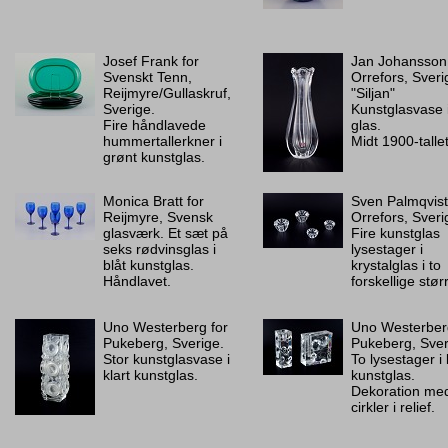
Josef Frank for
Jan Johansson 
Svenskt Tenn,
Orrefors, Sveri
Reijmyre/Gullaskruf,
"Siljan"
Sverige.
Kunstglasvase i
Fire håndlavede
glas.
hummertallerkner i
Midt 1900-tallet
grønt kunstglas.
Monica Bratt for
Sven Palmqvist
Reijmyre, Svensk
Orrefors, Sveri
glasværk. Et sæt på
Fire kunstglas
seks rødvinsglas i
lysestager i
blåt kunstglas.
krystalglas i to
Håndlavet.
forskellige stør
Uno Westerberg for
Uno Westerber
Pukeberg, Sverige.
Pukeberg, Sver
Stor kunstglasvase i
To lysestager i 
klart kunstglas.
kunstglas.
Dekoration me
cirkler i relief.