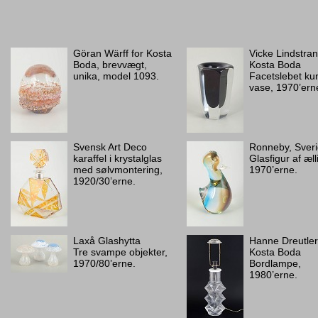
Göran Wärff for Kosta
Vicke Lindstran
Boda, brevvægt,
Kosta Boda
unika, model 1093.
Facetslebet ku
vase, 1970’ern
Svensk Art Deco
Ronneby, Sver
karaffel i krystalglas
Glasfigur af æll
med sølvmontering,
1970’erne.
1920/30’erne.
Laxå Glashytta
Hanne Dreutler
Tre svampe objekter,
Kosta Boda
1970/80’erne.
Bordlampe,
1980’erne.