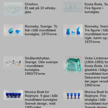
Orrefors.
Kosta Boda, Sv
Et sæt på 10 whisky-
Fire figurer i
glas.
kunstglas.
Ronneby, Sverige. To
Ronneby, Sveri
fisk i blåt mundblæst
Tre figurer i blå
kunstglas. 1970'erne.
mundblæst kuns
Ugle, kanin og 
1970'erne.
Smålandshyttan,
Vicke Lindstra
Sverige. Otte svampe
(1904-1983) fo
i mundblæst
Kosta Boda. Un
kunstglas.
glasblok i blåg
1960/70'erne.
mundblæst kuns
Dekoreret med
der jager rensd
1960'erne.
Monica Bratt for
Monica Bratt fo
Reijmyre. 9 glas i blåt
Reijmyre. Fire
mundblæst kunstglas.
shotglas i blåt
Svensk design, midt
mundblæst kuns
1900-tallet.
Svensk design,