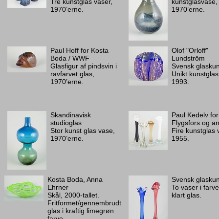
Tre kunstglas vaser,
kunstglasvase,
1970’erne.
1970’erne.
Paul Hoff for Kosta
Olof "Orloff"
Boda / WWF
Lundström
Glasfigur af pindsvin i
Svensk glaskun
ravfarvet glas,
Unikt kunstglas
1970’erne.
1993.
Skandinavisk
Paul Kedelv for
studioglas
Flygsfors og a
Stor kunst glas vase,
Fire kunstglas 
1970’erne.
1955.
Kosta Boda, Anna
Svensk glaskun
Ehrner
To vaser i farve
Skål, 2000-tallet.
klart glas.
Fritformet/gennembrudt
glas i kraftig limegrøn
farve.