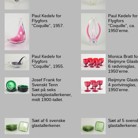
Paul Kedelv for
Paul Kedelv for
Flygfors
Flygfors
“Coquille”, 1957.
“Coquille”, ca.
1950’erne.
Paul Kedelv for
Monica Bratt fo
Flygfors
Reijmyre Glasb
“Coquille”, 1955.
6 rødvinsglas,
1950’erne.
Josef Frank for
Reijmyre Glasb
Svenskt Tenn
4 portvinsglas,
Sæt på seks
1950’erne.
kunstglastallerkener,
midt 1900-tallet.
Sæt af 6 svenske
Sæt af 5 svens
glastallerkener.
glastallerkener.