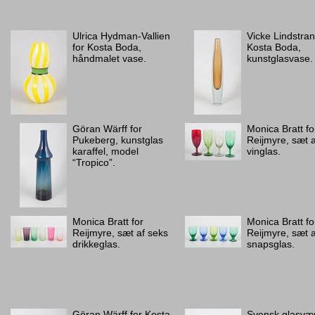
Ulrica Hydman-Vallien
Vicke Lindstran
for Kosta Boda,
Kosta Boda,
håndmalet vase.
kunstglasvase.
Göran Wärff for
Monica Bratt fo
Pukeberg, kunstglas
Reijmyre, sæt af
karaffel, model
vinglas.
“Tropico”.
Monica Bratt for
Monica Bratt fo
Reijmyre, sæt af seks
Reijmyre, sæt 
drikkeglas.
snapsglas.
Göran Wärff for Kosta
Svensk glasvær