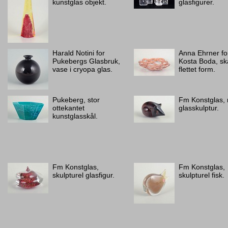
kunstglas objekt.
glasfigurer.
Harald Notini for
Anna Ehrner fo
Pukebergs Glasbruk,
Kosta Boda, skå
vase i cryopa glas.
flettet form.
Pukeberg, stor
Fm Konstglas,
ottekantet
glasskulptur.
kunstglasskål.
Fm Konstglas,
Fm Konstglas,
skulpturel glasfigur.
skulpturel fisk.