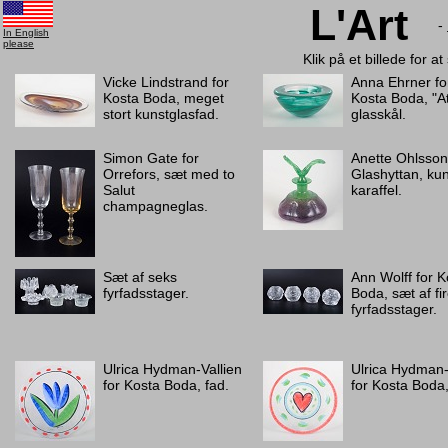
L'Art
-
In English
please
Klik på et billede for a
Vicke Lindstrand for
Anna Ehrner fo
Kosta Boda, meget
Kosta Boda, "At
stort kunstglasfad.
glasskål.
Simon Gate for
Anette Ohlsson
Orrefors, sæt med to
Glashyttan, ku
Salut
karaffel.
champagneglas.
Sæt af seks
Ann Wolff for K
fyrfadsstager.
Boda, sæt af fi
fyrfadsstager.
Ulrica Hydman-Vallien
Ulrica Hydman-
for Kosta Boda, fad.
for Kosta Boda,