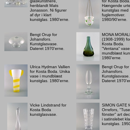
glaskunstnere,
for Kosta Boda
heriblandt Mats
Hængende urtep
Jonasson. Ni figurer
kunstglas med
af dyr i klart
fuglemotiver.
kunstglas. 1980'erne.
1980/90'erne.
Bengt Orup for
MONA MORAL
Johansfors.
(1908-1999) fo
Kunstglasvase.
Kosta Boda.
Dateret 1970'erne.
"Ventana" vase 
mundblæst kuns
1980'erne.
Ulrica Hydman Vallien
Bengt Orup for
for Kosta Boda. Unika
Johansfors.
vase i mundblæst
Kunstglasvase.
kunstglas. 1980'erne.
Dateret 1970'e
Vicke Lindstrand for
SIMON GATE f
Kosta Boda
Orrefors, "Tus
kunstglasvase.
fönster" art de
i satinslebet kla
kunstglas. 195