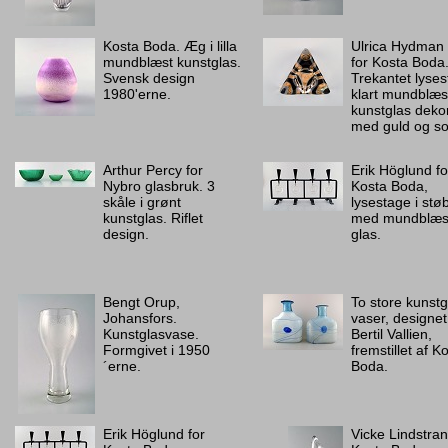
Kosta Boda. Æg i lilla
Ulrica Hydman 
mundblæst kunstglas.
for Kosta Boda
Svensk design
Trekantet lyses
1980'erne.
klart mundblæs
kunstglas deko
med guld og so
Arthur Percy for
Erik Höglund fo
Nybro glasbruk. 3
Kosta Boda,
skåle i grønt
lysestage i stø
kunstglas. Riflet
med mundblæs
design.
glas.
Bengt Orup,
To store kunstg
Johansfors.
vaser, designet
Kunstglasvase.
Bertil Vallien,
Formgivet i 1950
fremstillet af K
´erne.
Boda.
Erik Höglund for
Vicke Lindstran