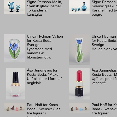
Signe Persson-Melin,
Signe Persson-
Svensk glaskunstner.
Svensk glaskun
To kander af
Karaffel med tr
kunstglas.
bægre.
Ulrica Hydman Vallien
Ulrica Hydman 
for Kosta Boda,
for Kosta Boda
Sverige.
Sverige.
Lysestage med
Høj og slank v
håndmalet
blomstermotiv.
Åsa Jungnelius for
Åsa Jungnelius
Kosta Boda. "Make
Kosta Boda. "
Up" skulptur i form af
Up" skulptur i f
neglelak.
læbestift.
Paul Hoff for Kosta
Paul Hoff for K
Boda / Svenskt Glas,
Boda / Svenskt
fire figurer i
fire figurer i