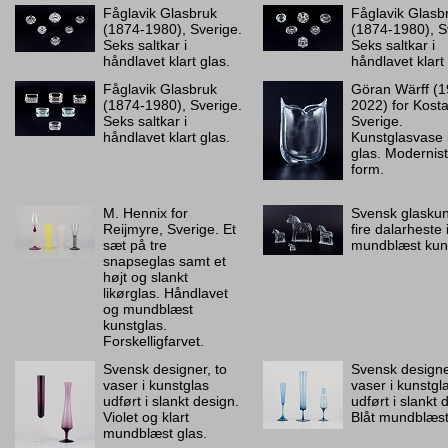
Fåglavik Glasbruk
Fåglavik Glasb
(1874-1980), Sverige.
(1874-1980), S
Seks saltkar i
Seks saltkar i
håndlavet klart glas.
håndlavet klart 
Fåglavik Glasbruk
Göran Wärff (1
(1874-1980), Sverige.
2022) for Kost
Seks saltkar i
Sverige.
håndlavet klart glas.
Kunstglasvase i
glas. Modernist
form.
M. Hennix for
Svensk glaskun
Reijmyre, Sverige. Et
fire dalarheste i
sæt på tre
mundblæst kuns
snapseglas samt et
højt og slankt
likørglas. Håndlavet
og mundblæst
kunstglas.
Forskelligfarvet.
Svensk designer, to
Svensk designer
vaser i kunstglas
vaser i kunstgl
udført i slankt design.
udført i slankt 
Violet og klart
Blåt mundblæst
mundblæst glas.