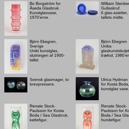
Bo Borgström for
William Stenber
Åseda Glasbruk.
Gullaskruf.
Kunstglasvase,
6 glas-asietter
1970’erne.
tallets midte.
Björn Ekegren,
Björn Ekegren
Sverige
Unika
Unikt kunstglas,
glaskunstskulp
slutningen af 1900-
træfod, 1980’e
tallet.
Svensk glasmager, to
Ulrica Hydman 
brevpressere.
for Kosta Boda
kunstglas vase
Renate Stock-
Renate Stock-
Paulsson for Kosta
Paulsson for K
Boda / Sea Glasbruk,
Boda / Sea Gla
kattefigur.
hundefigur.