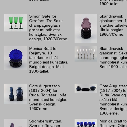
1900-tallet.
Simon Gate for
Skandinavisk
Orrefors. Tre Salut
glaskunstner. 
champagneglas i
sjældne tallerke
grønt mundblæst
lilla kunstglas.
kunstglas. Svensk
1960/70'erne.
design, 1920/30'erne.
Monica Bratt for
Skandinavisk
Reijmyre. 10
glaskunst. Sek
tallerkener i blåt
champagneglas
mundblæst kunstglas.
mundblæst kuns
Bølget design. Midt
Sent 1900-talle
1900-tallet.
Göte Augustsson
Göte Augustss
(1917-2004) for
(1917-2004) fo
Ruda. To vaser i blåt
Ruda. Vase og 
mundblæst kunstglas.
skåle i blåt
Svensk design,
mundblæst kuns
1960'erne.
Svensk design,
1960'erne.
Strömbergshyttan,
Monica Bratt fo
Sverige. To vaser i
Reijmyre. Otte 