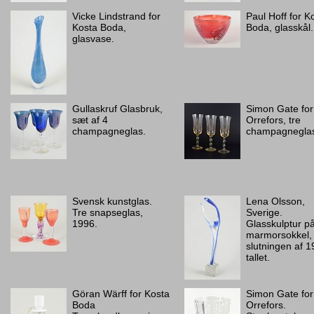
Vicke Lindstrand for
Paul Hoff for K
Kosta Boda,
Boda, glasskål.
glasvase.
Gullaskruf Glasbruk,
Simon Gate for
sæt af 4
Orrefors, tre
champagneglas.
champagnegla
Svensk kunstglas.
Lena Olsson,
Tre snapseglas,
Sverige.
1996.
Glasskulptur p
marmorsokkel,
slutningen af 1
tallet.
Göran Wärff for Kosta
Simon Gate for
Boda
Orrefors.