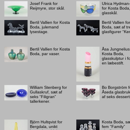
Josef Frank for
Ulrica Hydman-
Reijmyre, stor skål.
for Kosta Boda,
glasskål.
Bertil Vallien for Kosta
Bertil Vallien f
Boda, julemand
Boda, sæt af tr
lysestage.
glasfigurer “Ke
Bertil Vallien for Kosta
Åsa Jungnelius
Boda, par vaser.
Kosta Boda,
glasskulptur i f
en læbestift.
William Stenberg for
Bo Borgström f
Gullaskruf, sæt af
Åseda glasbruk
seks “Filigran”
af seks dessert
tallerkener.
Björn Hultqvist for
Kosta Boda, sæ
Bergdala, unikt
fem “Family”