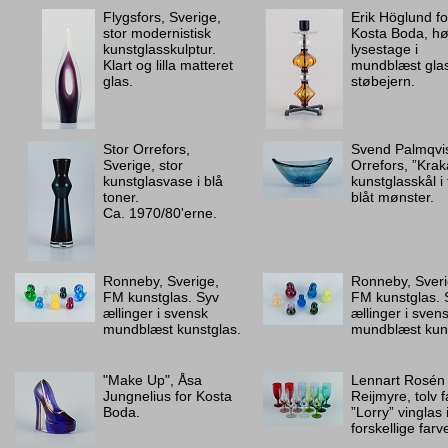
Flygsfors, Sverige,
Erik Höglund fo
stor modernistisk
Kosta Boda, hø
kunstglasskulptur.
lysestage i
Klart og lilla matteret
mundblæst gla
glas.
støbejern.
Stor Orrefors,
Svend Palmqvis
Sverige, stor
Orrefors, ”Krak
kunstglasvase i blå
kunstglasskål i 
toner.
blåt mønster.
Ca. 1970/80'erne.
Ronneby, Sverige,
Ronneby, Sveri
FM kunstglas. Syv
FM kunstglas. 
ællinger i svensk
ællinger i sven
mundblæst kunstglas.
mundblæst kuns
"Make Up", Åsa
Lennart Rosén 
Jungnelius for Kosta
Reijmyre, tolv 
Boda.
”Lorry” vinglas 
forskellige farve