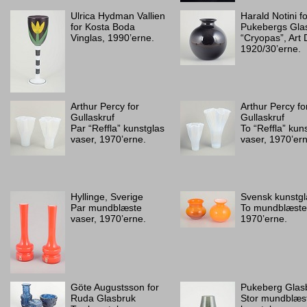
Ulrica Hydman Vallien
Harald Notini fo
for Kosta Boda
Pukebergs Gla
Vinglas, 1990’erne.
“Cryopas”, Art 
1920/30’erne.
Arthur Percy for
Arthur Percy fo
Gullaskruf
Gullaskruf
Par “Reffla” kunstglas
To “Reffla” kun
vaser, 1970’erne.
vaser, 1970’er
Hyllinge, Sverige
Svensk kunstgl
Par mundblæste
To mundblæste
vaser, 1970’erne.
1970’erne.
Göte Augustsson for
Pukeberg Glas
Ruda Glasbruk
Stor mundblæs