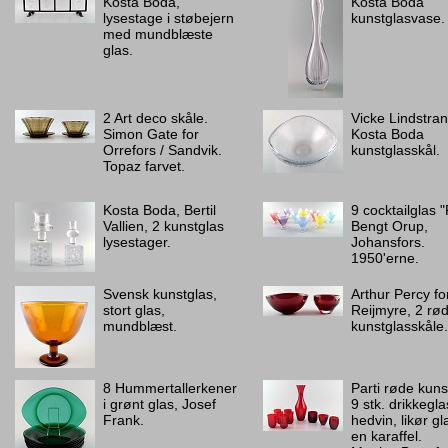
Kosta Boda,
Kosta Boda
lysestage i støbejern
kunstglasvase.
med mundblæste
glas.
2 Art deco skåle.
Vicke Lindstran
Simon Gate for
Kosta Boda
Orrefors / Sandvik.
kunstglasskål.
Topaz farvet.
Kosta Boda, Bertil
9 cocktailglas "
Vallien, 2 kunstglas
Bengt Orup,
lysestager.
Johansfors.
1950'erne.
Svensk kunstglas,
Arthur Percy fo
stort glas,
Reijmyre, 2 rø
mundblæst.
kunstglasskåle.
8 Hummertallerkener
Parti røde kuns
i grønt glas, Josef
9 stk. drikkegla
Frank.
hedvin, likør gl
en karaffel.