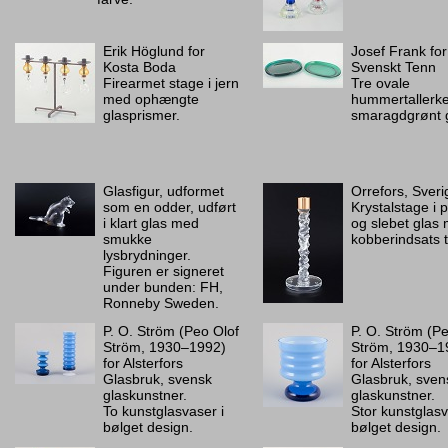
Erik Höglund for
Josef Frank for
Kosta Boda
Svenskt Tenn
Firearmet stage i jern
Tre ovale
med ophængte
hummertallerke
glasprismer.
smaragdgrønt g
Glasfigur, udformet
Orrefors, Sveri
som en odder, udført
Krystalstage i 
i klart glas med
og slebet glas
smukke
kobberindsats ti
lysbrydninger.
Figuren er signeret
under bunden: FH,
Ronneby Sweden.
P. O. Ström (Peo Olof
P. O. Ström (P
Ström, 1930–1992)
Ström, 1930–1
for Alsterfors
for Alsterfors
Glasbruk, svensk
Glasbruk, sven
glaskunstner.
glaskunstner.
To kunstglasvaser i
Stor kunstglasv
bølget design.
bølget design.