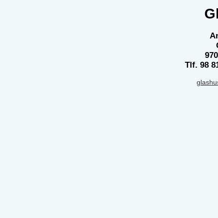
G
An
970
Tlf. 98 8
glash