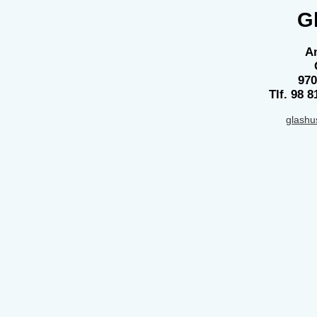
G
An
970
Tlf. 98 8
glash