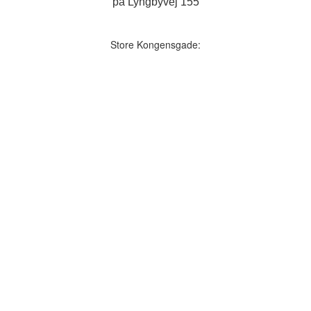
på Lyngbyvej 155
Store Kongensgade: