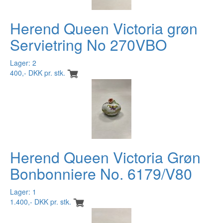
Herend Queen Victoria grøn
Servietring No 270VBO
Lager: 2
400,- DKK pr. stk.
Herend Queen Victoria Grøn
Bonbonniere No. 6179/V80
Lager: 1
1.400,- DKK pr. stk.