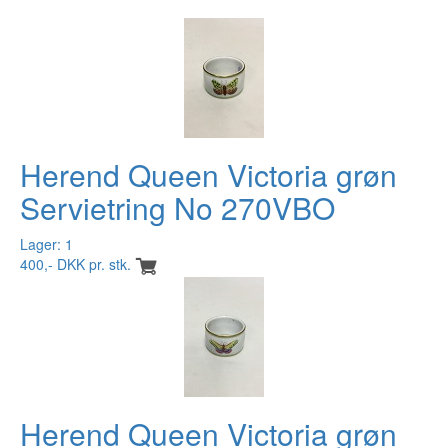
Herend Queen Victoria grøn
Servietring No 270VBO
Lager: 1
400,- DKK pr. stk.
Herend Queen Victoria grøn