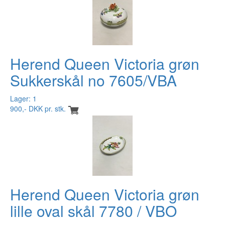
Herend Queen Victoria grøn
Sukkerskål no 7605/VBA
Lager: 1
900,- DKK pr. stk.
Herend Queen Victoria grøn
lille oval skål 7780 / VBO